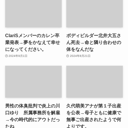
ClariSメンバーのカレン卒
ボディビルダー北井大五さ
業発表→夢をかなえて幸せ
ん死去→命と隣り合わせの
になってください。
体をなんだな
2024年9月1日
2024年8月21日
男性の体臭批判で炎上の川
久代萌美アナが第１子出産
口ゆり 所属事務所を解雇
を公表→母子ともに健康で
→今の時代的にアウトだっ
無事ご出産されたようで何
たね
よりです。