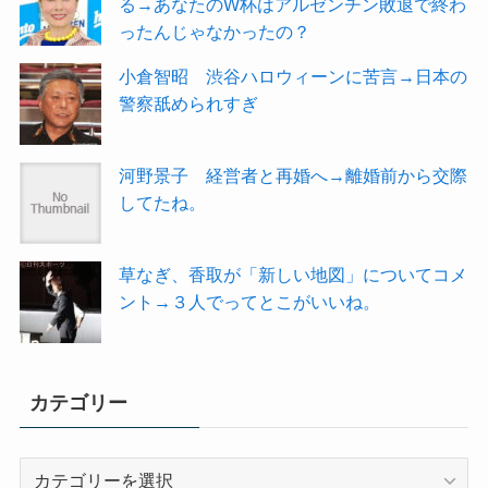
る→あなたのW杯はアルゼンチン敗退で終わ
ったんじゃなかったの？
小倉智昭 渋谷ハロウィーンに苦言→日本の
警察舐められすぎ
河野景子 経営者と再婚へ→離婚前から交際
してたね。
草なぎ、香取が「新しい地図」についてコメ
ント→３人でってとこがいいね。
カテゴリー
カ