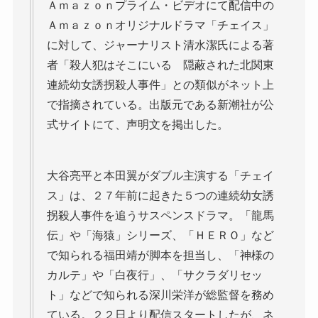
Ａｍａｚｏｎプライム・ビデオにて配信中の
Ａｍａｚｏｎオリジナルドラマ「チェイス」
に対して、ジャーナリスト清水潔氏による著
者「殺人犯はそこにいる 隠蔽された北関東
連続幼女誘拐殺人事件」との類似がネット上
で指摘されている。出版元である新潮社が公
式サイトにて、声明文を掲出した。
大谷亮平と本田翼がダブル主演する「チェイ
ス」は、２７年前に起きた５つの連続幼女誘
拐殺人事件を追うサスペンスドラマ。「龍馬
伝」や「海猿」シリーズ、「ＨＥＲＯ」など
で知られる福田靖が脚本を担当し、「神様の
カルテ」や「白夜行」、「サクラダリセッ
ト」などで知られる深川栄洋が総監督を務め
ている。２２日より配信スタートしたが、ネ