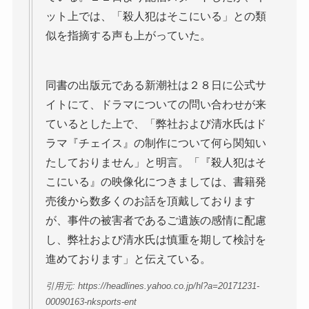
ット上では、「殺人犯はそこにいる」との類
似を指摘する声も上がっていた。
同書の出版元である新潮社は２８日に公式サ
イトにて、ドラマについての問い合わせが来
ているとした上で、「弊社および清水氏はド
ラマ『チェイス』の制作について何ら関知い
たしておりません」と明言。「『殺人犯はそ
こにいる』の映像化につきましては、書籍発
売後から数多くのお話を頂戴しております
が、事件の被害者であるご遺族の感情に配慮
し、弊社および清水氏は慎重を期して検討を
進めております」と伝えている。
引用元: https://headlines.yahoo.co.jp/hl?a=20171231-
00090163-nksports-ent