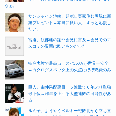
なぁ。
サンシャイン池崎、超ボロ実家住む両親に新
築プレゼント→本当に良い人。ずっと応援し
たい。
宮迫、渡部建の謝罪会見に言及→会見でのマ
スコミの質問は酷いものだった
衝突実験で最高点、スバルXVが世界一安全
→カタログスペック上の欠点はほぼ燃費のみ
巨人、由伸采配裏目 ５連敗で６年ぶり単独
最下位→昨年を上回る大型連敗の可能性があ
る
ルミ子、ようやくベルギー戦敗北から立ち直