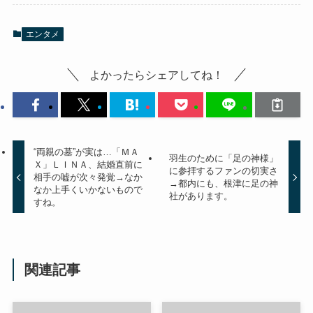
エンタメ
よかったらシェアしてね！
“両親の墓”が実は…「ＭＡ
羽生のために「足の神様」
Ｘ」ＬＩＮＡ、結婚直前に
に参拝するファンの切実さ
相手の嘘が次々発覚→なか
→都内にも、根津に足の神
なか上手くいかないもので
社があります。
すね。
関連記事