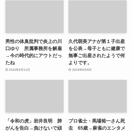
男性の体臭批判で炎上の川
久代萌美アナが第１子出産
口ゆり 所属事務所を解雇
を公表→母子ともに健康で
→今の時代的にアウトだっ
無事ご出産されたようで何
たね
よりです。
2024年8月11日
2024年8月9日
「令和の虎」岩井良明 肺
プロ雀士・馬場裕一さん死
がんを告白→負けないで頑
去 65歳→麻雀のエンタメ