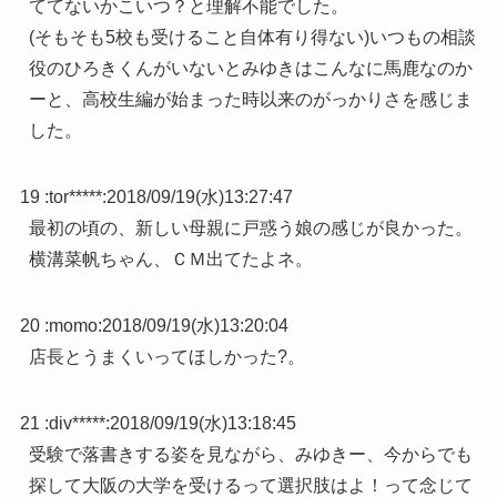
ててないかこいつ？と理解不能でした。
(そもそも5校も受けること自体有り得ない)いつもの相談
役のひろきくんがいないとみゆきはこんなに馬鹿なのか
ーと、高校生編が始まった時以来のがっかりさを感じま
した。
19 :
tor*****
:
2018/09/19(水)13:27:47
最初の頃の、新しい母親に戸惑う娘の感じが良かった。
横溝菜帆ちゃん、ＣＭ出てたよネ。
20 :
momo
:
2018/09/19(水)13:20:04
店長とうまくいってほしかった?。
21 :
div*****
:
2018/09/19(水)13:18:45
受験で落書きする姿を見ながら、みゆきー、今からでも
探して大阪の大学を受けるって選択肢はよ！って念じて