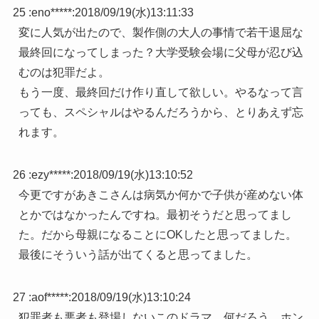
25 :
eno*****
:
2018/09/19(水)13:11:33
変に人気が出たので、製作側の大人の事情で若干退屈な
最終回になってしまった？大学受験会場に父母が忍び込
むのは犯罪だよ。
もう一度、最終回だけ作り直して欲しい。やるなって言
っても、スペシャルはやるんだろうから、とりあえず忘
れます。
26 :
ezy*****
:
2018/09/19(水)13:10:52
今更ですがあきこさんは病気か何かで子供が産めない体
とかではなかったんですね。最初そうだと思ってまし
た。だから母親になることにOKしたと思ってました。
最後にそういう話が出てくると思ってました。
27 :
aof*****
:
2018/09/19(水)13:10:24
犯罪者も悪者も登場しないこのドラマ…何だろう、ホン