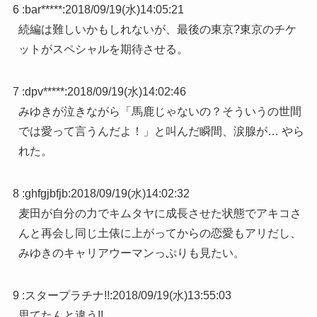
6 :
bar*****
:
2018/09/19(水)14:05:21
続編は難しいかもしれないが、最後の東京?東京のチケ
ットがスペシャルを期待させる。
7 :
dpv*****
:
2018/09/19(水)14:02:46
みゆきが泣きながら「馬鹿じゃないの？そういうの世間
では愛って言うんだよ！」と叫んだ瞬間、涙腺が… やら
れた。
8 :
ghfgjbfjb
:
2018/09/19(水)14:02:32
麦田が自分の力でキムタヤに成長させた状態でアキコさ
んと再会し同じ土俵に上がってからの恋愛もアリだし、
みゆきのキャリアウーマンっぷりも見たい。
9 :
スタープラチナ!!
:
2018/09/19(水)13:55:03
思てたんと違う!!