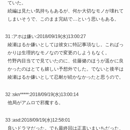
ていた。
続編は見たい気持ちもあるが、何か大切なモノが壊れて
しまいそうで、このまま完結で…という思いもある。
31 :
アホは嫌い
:
2018/09/19(水)13:00:27
綾瀬はるか嫌いとしては彼女に特記事項なし。こればっ
かりは生理的なモノなので変更のしようもなく。
竹野内目当てで見ていたのに、佐藤健のほうが遥かに良
かったのはとても嬉しい予想外でした。でないと後半は
綾瀬はるか嫌いとして忍耐が続かなかったと思うので。
32 :
skn*****
:
2018/09/19(水)13:00:14
他局がアムロで邪魔する。
33 :
asd
:
2018/09/19(水)12:58:01
良いドラマだった。でも最終回は正直いまいちだった、