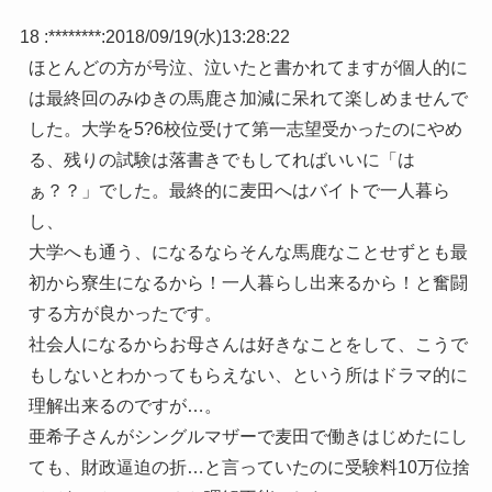
18 :
********
:
2018/09/19(水)13:28:22
ほとんどの方が号泣、泣いたと書かれてますが個人的に
は最終回のみゆきの馬鹿さ加減に呆れて楽しめませんで
した。大学を5?6校位受けて第一志望受かったのにやめ
る、残りの試験は落書きでもしてればいいに「は
ぁ？？」でした。最終的に麦田へはバイトで一人暮ら
し、
大学へも通う、になるならそんな馬鹿なことせずとも最
初から寮生になるから！一人暮らし出来るから！と奮闘
する方が良かったです。
社会人になるからお母さんは好きなことをして、こうで
もしないとわかってもらえない、という所はドラマ的に
理解出来るのですが…。
亜希子さんがシングルマザーで麦田で働きはじめたにし
ても、財政逼迫の折…と言っていたのに受験料10万位捨