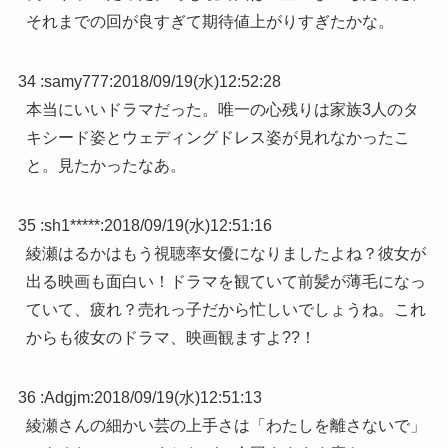
それまでの回が良すぎて期待値上がりすぎたかな。
34 :
samy777
:
2018/09/19(水)12:52:28
本当にいいドラマだった。唯一の心残りは家族3人のタ
キシード姿とウェディングドレス姿が見れなかったこ
と。見たかったなあ。
35 :
sh1*****
:
2018/09/19(水)12:51:16
綾瀬はるかはもう視聴率女優になりましたよね？彼女が
出る映画も面白い！ドラマを観ていて前髪が薄毛になっ
ていて、疲れ？売れっ子だから忙しいでしょうね。これ
からも彼女のドラマ、映画観ますよ??！
36 :
Adgjm
:
2018/09/19(水)12:51:13
綾瀬さんの細かい芸の上手さは「わたしを離さないで」