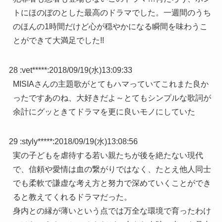
トにほのぼのとした最高のドラマでした。一週間のうち
のほんの1時間だけど心が穏やかになる瞬間を味わうこ
とができて大満足でした!!
28 :
vet*****
:
2018/09/19(水)13:09:33
MISIAさんの主題歌がとてもハマっていてこれまた良か
ったですあのね、大好きだよ～とてもシンプルな歌詞が
余計にグッときてドラマを更に良いモノにしていた
29 :
styly*****
:
2018/09/19(水)13:08:56
実の子どもを虐待する若い親たちが後を絶たない現代
で、信頼や愛情は血の繋がりではなく、たとえ他人同士
でも柔軟で謙虚な考え方と努力で深めていくことができ
ると教えてくれるドラマだった。
身内との縁が薄いという点では万全な環境で育ったわけ