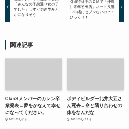
引退特番中のＣＭで「沖縄
「みんなの予想通り女の子
に来年初出店」ネット反響
でした」→すぐ切迫早産と
→沖縄にセブンないの？！
かになりそう
びっくり！
関連記事
ClariSメンバーのカレン卒
ボディビルダー北井大五さ
業発表→夢をかなえて幸せ
ん死去→命と隣り合わせの
になってください。
体をなんだな
2024年9月1日
2024年8月21日