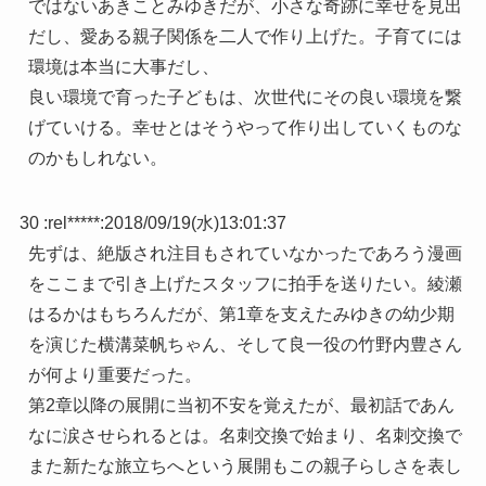
ではないあきことみゆきだが、小さな奇跡に幸せを見出
だし、愛ある親子関係を二人で作り上げた。子育てには
環境は本当に大事だし、
良い環境で育った子どもは、次世代にその良い環境を繋
げていける。幸せとはそうやって作り出していくものな
のかもしれない。
30 :
rel*****
:
2018/09/19(水)13:01:37
先ずは、絶版され注目もされていなかったであろう漫画
をここまで引き上げたスタッフに拍手を送りたい。綾瀬
はるかはもちろんだが、第1章を支えたみゆきの幼少期
を演じた横溝菜帆ちゃん、そして良一役の竹野内豊さん
が何より重要だった。
第2章以降の展開に当初不安を覚えたが、最初話であん
なに涙させられるとは。名刺交換で始まり、名刺交換で
また新たな旅立ちへという展開もこの親子らしさを表し