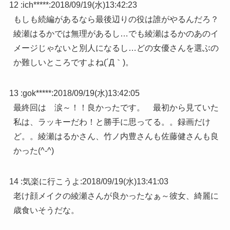
12 :
ich*****
:
2018/09/19(水)13:42:23
もしも続編があるなら最後辺りの役は誰がやるんだろ？
綾瀬はるかでは無理があるし…でも綾瀬はるかのあのイ
メージじゃないと別人になるし…どの女優さんを選ぶの
か難しいところですよね(´Д｀)。
13 :
gok*****
:
2018/09/19(水)13:42:05
最終回は 涙～！！良かったです。 最初から見ていた
私は、ラッキーだわ！と勝手に思ってる。。録画だけ
ど。。綾瀬はるかさん、竹ノ内豊さんも佐藤健さんも良
かった(^-^)
14 :
気楽に行こうよ
:
2018/09/19(水)13:41:03
老け顔メイクの綾瀬さんが良かったなぁ～彼女、綺麗に
歳食いそうだな。