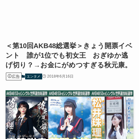
＜第10回AKB48総選挙＞きょう開票イベ
ント 誰が1位でも初女王 おぎゆか逃
げ切り？→お金にがめつすぎる秋元康。
広告
2018年6月16日
エンタメ