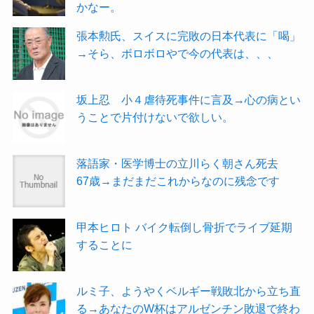
かなー。
張本勲氏、スイスに完敗の日本代表に「喝」
→そら、ボロボロやで今の代表は、、、
坂上忍 小４虐待死事件に言及→心の病とい
うことで片付けないで欲しい。
落語家・医学博士の立川らく朝さん死去
67歳→まだまだこれからなのに残念です
甲本ヒロト バイク転倒し骨折でライブ延期
することに
ルミ子、ようやくベルギー戦敗北から立ち直
る→あなたのW杯はアルゼンチン敗退で終わ