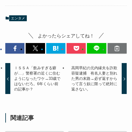
エンタメ
よかったらシェアしてね！
ＩＳＳＡ「飲みすぎる癖
高岡早紀の元内縁夫を詐欺
が…」警察署の近くに住む
容疑逮捕 有名人妻と別れ
ようになったワケ→33歳で
た男の末路→必ず返すから
はないだろ。6年くらい前
って言う奴に限って絶対に
の記事か？
返さない。
関連記事