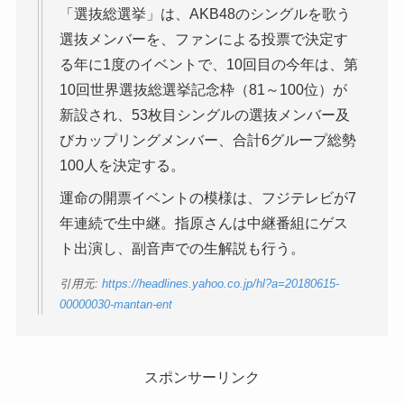
「選抜総選挙」は、AKB48のシングルを歌う
選抜メンバーを、ファンによる投票で決定す
る年に1度のイベントで、10回目の今年は、第
10回世界選抜総選挙記念枠（81～100位）が
新設され、53枚目シングルの選抜メンバー及
びカップリングメンバー、合計6グループ総勢
100人を決定する。
運命の開票イベントの模様は、フジテレビが7
年連続で生中継。指原さんは中継番組にゲス
ト出演し、副音声での生解説も行う。
引用元:
https://headlines.yahoo.co.jp/hl?a=20180615-
00000030-mantan-ent
スポンサーリンク