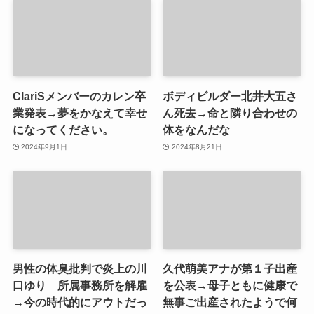
ClariSメンバーのカレン卒
ボディビルダー北井大五さ
業発表→夢をかなえて幸せ
ん死去→命と隣り合わせの
になってください。
体をなんだな
2024年9月1日
2024年8月21日
男性の体臭批判で炎上の川
久代萌美アナが第１子出産
口ゆり 所属事務所を解雇
を公表→母子ともに健康で
→今の時代的にアウトだっ
無事ご出産されたようで何