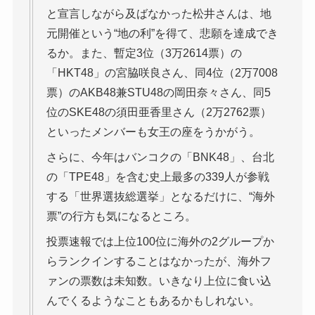
と宣言しながら及ばなかった松井さんは、地
元開催という“地の利”を得て、悲願を達成でき
るか。また、暫定3位（3万2614票）の
「HKT48」の宮脇咲良さん、同4位（2万7008
票）のAKB48兼STU48の岡田奈々さん、同5
位のSKE48の須田亜香里さん（2万2762票）
といったメンバーも女王の座をうかがう。
さらに、今年はバンコクの「BNK48」、台北
の「TPE48」を含む史上最多の339人が参戦
する「世界選抜総選挙」となるだけに、“海外
票”の行方も気になるところ。
投票速報では上位100位に海外の2グループか
らランクインすることはなかったが、海外フ
ァンの票数は未知数。いきなり上位に食い込
んでくるようなこともあるかもしれない。