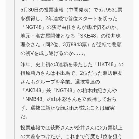
5月30日の投票速報（中間発表）で5万9531票
を獲得し、2年連続で首位スタートを切った
「NGT48」の荻野由佳さんが逃げ切るのか、
地元・名古屋開催となる「SKE48」の松井珠
理奈さん（同2位、3万8943票）が逆転で悲願
の初Vを成し遂げるのか……。
昨年、史上初の3連覇を果たした「HKT48」の
指原莉乃さんは不出馬で、2位だった渡辺麻友
さんもグループを卒業。選抜常連の
「AKB48」兼「NGT48」の柏木由紀さんや
「NMB48」の山本彩さんも立候補しておら
ず、選抜に新たな顔ぶれが並ぶことは確実
だ。
投票速報では荻野さんが松井さんに2万票以上
の大差をつけたが、これまで何度も1位を狙う