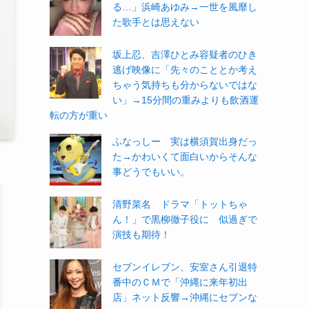
る…」浜崎あゆみ→一世を風靡し
た歌手とは思えない
坂上忍、吉澤ひとみ容疑者のひき
逃げ映像に「先々のこととか考え
ちゃう気持ちも分からないではな
い」→15分間の重みよりも飲酒運
転の方が重い
ふなっしー 実は横須賀出身だっ
た→かわいくて面白いからそんな
事どうでもいい。
清野菜名 ドラマ「トットちゃ
ん！」で黒柳徹子役に 似過ぎで
演技も期待！
セブンイレブン、安室さん引退特
番中のＣＭで「沖縄に来年初出
店」ネット反響→沖縄にセブンな