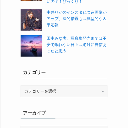
いの？！びっくり！
中井りかのインスタねつ造画像が
アップ、法的措置も→典型的な因
果応報
田中みな実、写真集発売までは不
安で眠れない日々→絶対に自信あ
ったと思う
カテゴリー
カ
テ
ゴ
リ
アーカイブ
ー