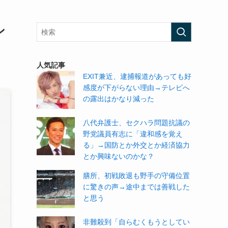
ン
人気記事
EXIT兼近、逮捕報道があっても好
感度が下がらない理由→テレビへ
の露出はかなり減った
八代弁護士、セクハラ問題抗議の
野党議員有志に「違和感を覚え
る」→国防とか外交とか経済協力
とか興味ないのかな？
膳所、初戦敗退も野手の守備位置
に驚きの声→途中までは善戦した
と思う
非難殺到「自らむくもうとしてい