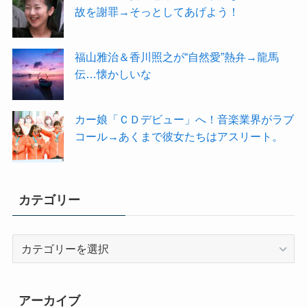
故を謝罪→そっとしてあげよう！
福山雅治＆香川照之が“自然愛”熱弁→龍馬
伝…懐かしいな
カー娘「ＣＤデビュー」へ！音楽業界がラブ
コール→あくまで彼女たちはアスリート。
カテゴリー
カ
テ
ゴ
リ
アーカイブ