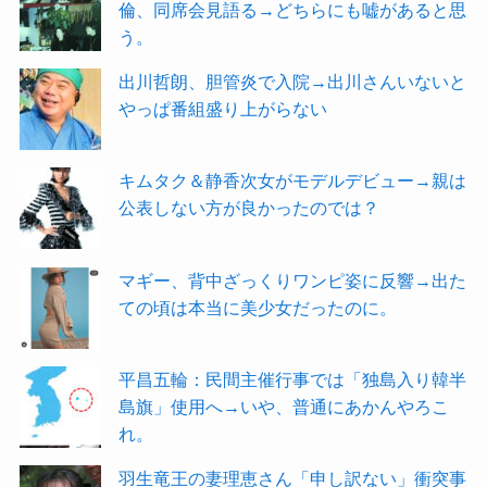
倫、同席会見語る→どちらにも嘘があると思
う。
出川哲朗、胆管炎で入院→出川さんいないと
やっぱ番組盛り上がらない
キムタク＆静香次女がモデルデビュー→親は
公表しない方が良かったのでは？
マギー、背中ざっくりワンピ姿に反響→出た
ての頃は本当に美少女だったのに。
平昌五輪：民間主催行事では「独島入り韓半
島旗」使用へ→いや、普通にあかんやろこ
れ。
羽生竜王の妻理恵さん「申し訳ない」衝突事