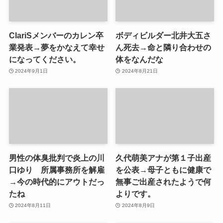
ClariSメンバーのカレン卒
ボディビルダー北井大五さ
業発表→夢をかなえて幸せ
ん死去→命と隣り合わせの
になってください。
体をなんだな
2024年9月1日
2024年8月21日
男性の体臭批判で炎上の川
久代萌美アナが第１子出産
口ゆり 所属事務所を解雇
を公表→母子ともに健康で
→今の時代的にアウトだっ
無事ご出産されたようで何
たね
よりです。
2024年8月11日
2024年8月9日