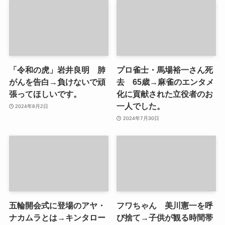
「令和の虎」岩井良明 肺
プロ雀士・馬場裕一さん死
がんを告白→負けないで頑
去 65歳→麻雀のエンタメ
張ってほしいです。
化に貢献された立役者のお
一人でした。
2024年8月2日
2024年7月30日
五輪開会式に登場のアヤ・
フワちゃん 美川憲一を呼
ナカムラとは→キンタロー
び捨て→子供が観る時間帯