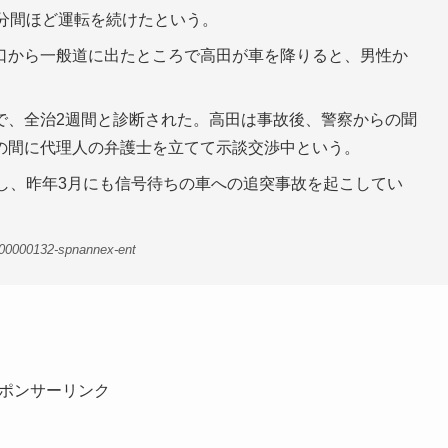
分間ほど運転を続けたという。
口から一般道に出たところで高田が車を降りると、男性か
で、全治2週間と診断された。高田は事故後、警察からの聞
の間に代理人の弁護士を立てて示談交渉中という。
し、昨年3月にも信号待ちの車への追突事故を起こしてい
-00000132-spnannex-ent
ポンサーリンク