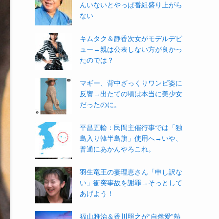
んいないとやっぱ番組盛り上がら
ない
キムタク＆静香次女がモデルデビ
ュー→親は公表しない方が良かっ
たのでは？
マギー、背中ざっくりワンピ姿に
反響→出たての頃は本当に美少女
だったのに。
平昌五輪：民間主催行事では「独
島入り韓半島旗」使用へ→いや、
普通にあかんやろこれ。
羽生竜王の妻理恵さん「申し訳な
い」衝突事故を謝罪→そっとして
あげよう！
福山雅治＆香川照之が“自然愛”熱