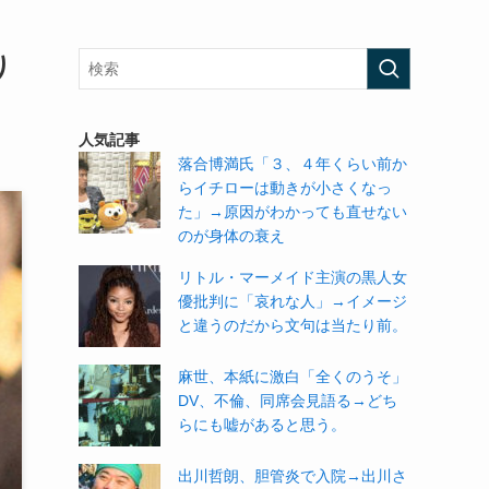
り
人気記事
落合博満氏「３、４年くらい前か
らイチローは動きが小さくなっ
た」→原因がわかっても直せない
のが身体の衰え
リトル・マーメイド主演の黒人女
優批判に「哀れな人」→イメージ
と違うのだから文句は当たり前。
麻世、本紙に激白「全くのうそ」
DV、不倫、同席会見語る→どち
らにも嘘があると思う。
出川哲朗、胆管炎で入院→出川さ