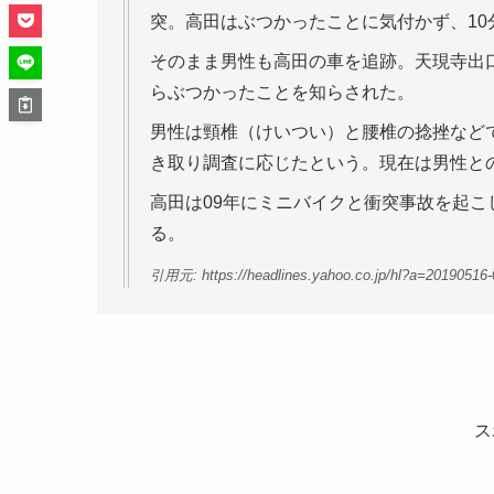
突。高田はぶつかったことに気付かず、10
そのまま男性も高田の車を追跡。天現寺出
らぶつかったことを知らされた。
男性は頸椎（けいつい）と腰椎の捻挫など
き取り調査に応じたという。現在は男性と
高田は09年にミニバイクと衝突事故を起こ
る。
引用元: https://headlines.yahoo.co.jp/hl?a=20190516
ス