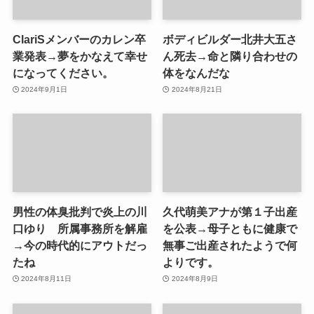
ClariSメンバーのカレン卒
ボディビルダー北井大五さ
業発表→夢をかなえて幸せ
ん死去→命と隣り合わせの
になってください。
体をなんだな
2024年9月1日
2024年8月21日
男性の体臭批判で炎上の川
久代萌美アナが第１子出産
口ゆり 所属事務所を解雇
を公表→母子ともに健康で
→今の時代的にアウトだっ
無事ご出産されたようで何
たね
よりです。
2024年8月11日
2024年8月9日