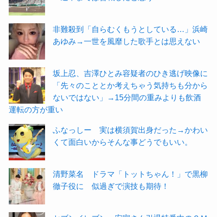
非難殺到「自らむくもうとしている…」浜崎
あゆみ→一世を風靡した歌手とは思えない
坂上忍、吉澤ひとみ容疑者のひき逃げ映像に
「先々のこととか考えちゃう気持ちも分から
ないではない」→15分間の重みよりも飲酒
運転の方が重い
ふなっしー 実は横須賀出身だった→かわい
くて面白いからそんな事どうでもいい。
清野菜名 ドラマ「トットちゃん！」で黒柳
徹子役に 似過ぎで演技も期待！