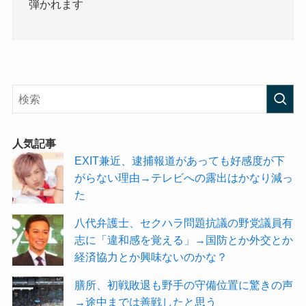
弾かれます
人気記事
EXIT兼近、逮捕報道があっても好感度が下
がらない理由→テレビへの露出はかなり減っ
た
八代弁護士、セクハラ問題抗議の野党議員有
志に「違和感を覚える」→国防とか外交とか
経済協力とか興味ないのかな？
膳所、初戦敗退も野手の守備位置に驚きの声
→途中までは善戦したと思う