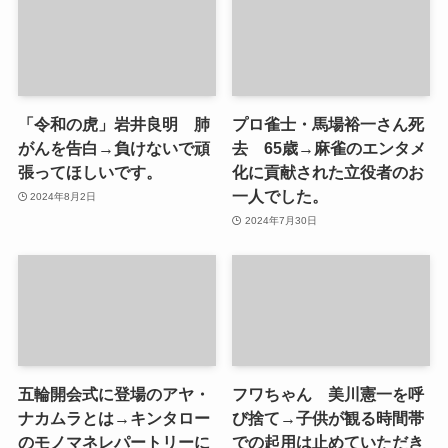
「令和の虎」岩井良明 肺
プロ雀士・馬場裕一さん死
がんを告白→負けないで頑
去 65歳→麻雀のエンタメ
張ってほしいです。
化に貢献された立役者のお
一人でした。
2024年8月2日
2024年7月30日
五輪開会式に登場のアヤ・
フワちゃん 美川憲一を呼
ナカムラとは→キンタロー
び捨て→子供が観る時間帯
のモノマネレパートリーに
での起用は止めていただき