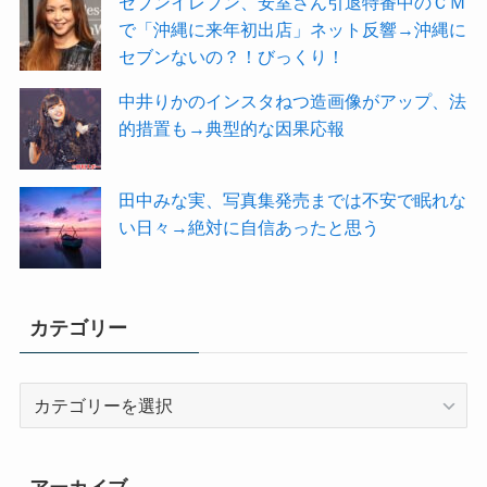
セブンイレブン、安室さん引退特番中のＣＭ
で「沖縄に来年初出店」ネット反響→沖縄に
セブンないの？！びっくり！
中井りかのインスタねつ造画像がアップ、法
的措置も→典型的な因果応報
田中みな実、写真集発売までは不安で眠れな
い日々→絶対に自信あったと思う
カテゴリー
カ
テ
ゴ
リ