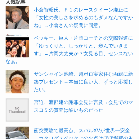
人気記事
小倉智昭氏、Ｆ１のレースクイーン廃止に
「女性の美しさを求めるのもダメなんですか
ね」→小倉さんの疑問に同意。
ベッキー、巨人・片岡コーチとの交際報道に
「ゆっくりと、しっかりと、歩んでいきま
す」→片岡大丈夫か？女見る目、センスない
なぁ。
サンシャイン池崎、超ボロ実家住む両親に新
築プレゼント→本当に良い人。ずっと応援し
たい。
宮迫、渡部建の謝罪会見に言及→会見でのマ
スコミの質問は酷いものだった
衝突実験で最高点、スバルXVが世界一安全
→カタログスペック上の欠点はほぼ燃費のみ