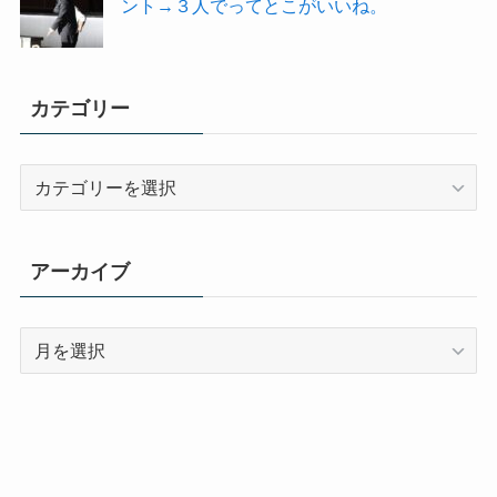
ント→３人でってとこがいいね。
カテゴリー
カ
テ
ゴ
リ
アーカイブ
ー
ア
ー
カ
イ
ブ