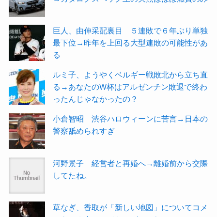
巨人、由伸采配裏目 ５連敗で６年ぶり単独
最下位→昨年を上回る大型連敗の可能性があ
る
ルミ子、ようやくベルギー戦敗北から立ち直
る→あなたのW杯はアルゼンチン敗退で終わ
ったんじゃなかったの？
小倉智昭 渋谷ハロウィーンに苦言→日本の
警察舐められすぎ
河野景子 経営者と再婚へ→離婚前から交際
してたね。
草なぎ、香取が「新しい地図」についてコメ