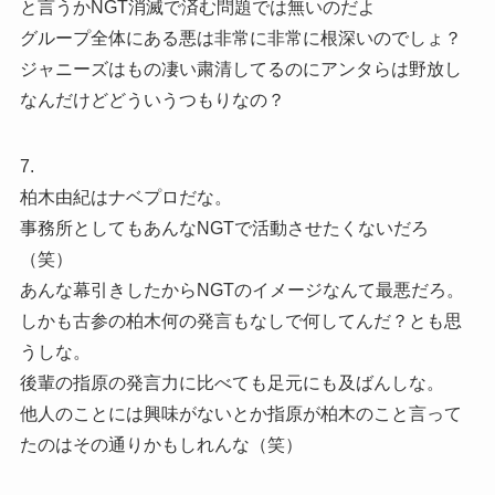
と言うかNGT消滅で済む問題では無いのだよ
グループ全体にある悪は非常に非常に根深いのでしょ？
ジャニーズはもの凄い粛清してるのにアンタらは野放し
なんだけどどういうつもりなの？
7.
柏木由紀はナベプロだな。
事務所としてもあんなNGTで活動させたくないだろ
（笑）
あんな幕引きしたからNGTのイメージなんて最悪だろ。
しかも古参の柏木何の発言もなしで何してんだ？とも思
うしな。
後輩の指原の発言力に比べても足元にも及ばんしな。
他人のことには興味がないとか指原が柏木のこと言って
たのはその通りかもしれんな（笑）