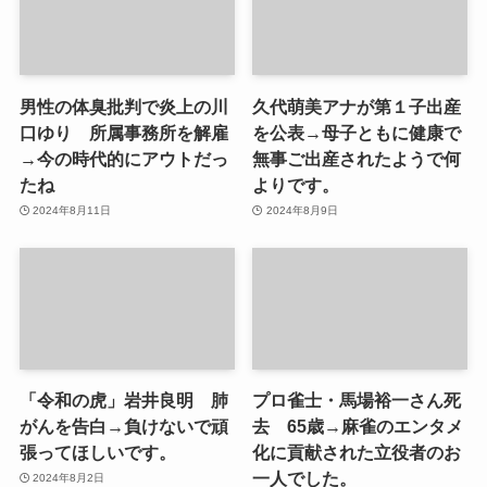
男性の体臭批判で炎上の川
久代萌美アナが第１子出産
口ゆり 所属事務所を解雇
を公表→母子ともに健康で
→今の時代的にアウトだっ
無事ご出産されたようで何
たね
よりです。
2024年8月11日
2024年8月9日
「令和の虎」岩井良明 肺
プロ雀士・馬場裕一さん死
がんを告白→負けないで頑
去 65歳→麻雀のエンタメ
張ってほしいです。
化に貢献された立役者のお
一人でした。
2024年8月2日