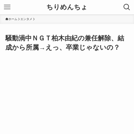
ちりめんちょ
ホーム
エンタメ
騒動渦中ＮＧＴ柏木由紀の兼任解除、結
成から所属→えっ、卒業じゃないの？