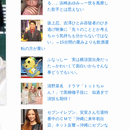
る…」浜崎あゆみ→一世を風靡し
た歌手とは思えない
坂上忍、吉澤ひとみ容疑者のひき
逃げ映像に「先々のこととか考え
ちゃう気持ちも分からないではな
い」→15分間の重みよりも飲酒運
転の方が重い
ふなっしー 実は横須賀出身だっ
た→かわいくて面白いからそんな
事どうでもいい。
清野菜名 ドラマ「トットちゃ
ん！」で黒柳徹子役に 似過ぎで
演技も期待！
セブンイレブン、安室さん引退特
番中のＣＭで「沖縄に来年初出
店」ネット反響→沖縄にセブンな