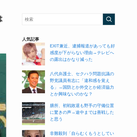
は
人気記事
EXIT兼近、逮捕報道があっても好
感度が下がらない理由→テレビへ
の露出はかなり減った
八代弁護士、セクハラ問題抗議の
野党議員有志に「違和感を覚え
る」→国防とか外交とか経済協力
とか興味ないのかな？
膳所、初戦敗退も野手の守備位置
に驚きの声→途中までは善戦した
と思う
非難殺到「自らむくもうとしてい