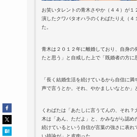
お笑いタレントの青木さやか（４４）が１
演したクワバタオハラのくわばたりえ（４
た。
青木は２０１２年に離婚しており、自身の
たと思う」と自戒した上で「既婚者の方に
「長く結婚生活を続けているから自信に満
声で言うとか。それ、やかましいなとか」
くわばたは「あたしに言うてんの、それ？
木は「あん、ただよ」と、かみながら認め
続けているという自信が言葉の強さに表れ
い持論が」と皮肉った。