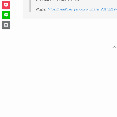
引用元:
https://headlines.yahoo.co.jp/hl?a=2017121
ス