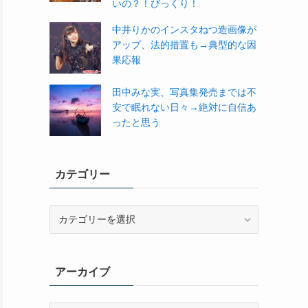
いの？！びっくり！
中井りかのインスタねつ造画像が
アップ、法的措置も→典型的な因
果応報
田中みな実、写真集発売までは不
安で眠れない日々→絶対に自信あ
ったと思う
カテゴリー
カ
テ
ゴ
リ
アーカイブ
ー