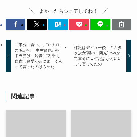
よかったらシェアしてね！
「半分、青い。」“正人ロ
課題はデビュー後…キムタ
ス”広がる 中村倫也が朝
ク次女“親の十四光”はやが
ドラ受け 鈴愛に“謝罪”し
て重荷に→誰だよかわいい
自虐→鈴愛が急にまーくん
って言ってたの
って言ったのはウケた
関連記事