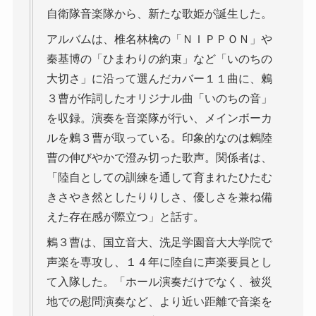
自衛隊音楽隊から、新たな歌姫が誕生した。
アルバムは、椎名林檎の「ＮＩＰＰＯＮ」や
秦基博の「ひまわりの約束」など「いのちの
大切さ」に沿って選んだカバー１１曲に、鶫
３曹が作詞したオリジナル曲「いのちの音」
を収録。演奏を音楽隊が行い、メインボーカ
ルを鶫３曹が取っている。印象的なのは鶫陸
曹の伸びやかで澄み切った歌声。関係者は、
「陸自としての訓練を通して育まれたひたむ
きさやき然としたりりしさ、優しさを兼ね備
えた存在感が際立つ」と話す。
鶫３曹は、国立音大、洗足学園音大大学院で
声楽を専攻し、１４年に陸自に声楽要員とし
て入隊した。「ホール演奏だけでなく、被災
地での慰問演奏など、より近い距離で音楽を