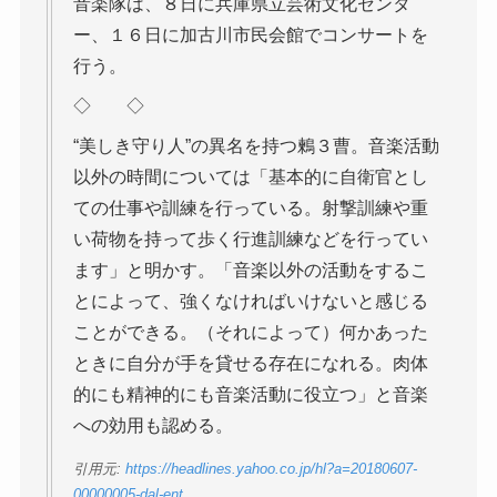
音楽隊は、８日に兵庫県立芸術文化センタ
ー、１６日に加古川市民会館でコンサートを
行う。
◇ ◇
“美しき守り人”の異名を持つ鶫３曹。音楽活動
以外の時間については「基本的に自衛官とし
ての仕事や訓練を行っている。射撃訓練や重
い荷物を持って歩く行進訓練などを行ってい
ます」と明かす。「音楽以外の活動をするこ
とによって、強くなければいけないと感じる
ことができる。（それによって）何かあった
ときに自分が手を貸せる存在になれる。肉体
的にも精神的にも音楽活動に役立つ」と音楽
への効用も認める。
引用元:
https://headlines.yahoo.co.jp/hl?a=20180607-
00000005-dal-ent