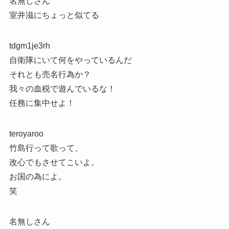
名無しさん
室井滋にちょっと似てる
tdgm1je3rh
自衛隊にいて何をやっているんだ
それとも売名行為か？
我々の血税で遊んでいるな！
任務に集中せよ！
teroyaroo
竹島行って歌って、
改心でもさせてこいよ。
お国の為によ。
笑
名無しさん