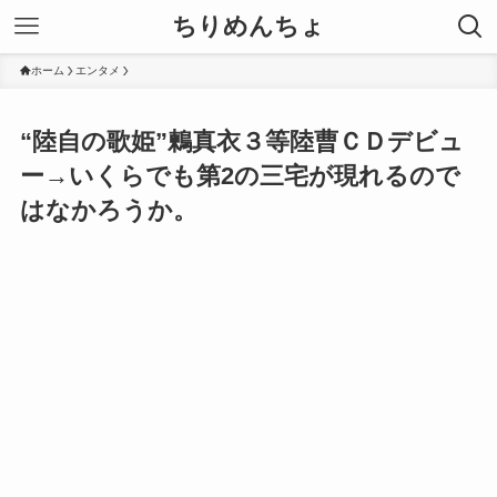
ちりめんちょ
ホーム
エンタメ
“陸自の歌姫”鶫真衣３等陸曹ＣＤデビュ
ー→いくらでも第2の三宅が現れるので
はなかろうか。