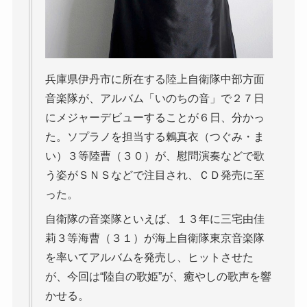
兵庫県伊丹市に所在する陸上自衛隊中部方面
音楽隊が、アルバム「いのちの音」で２７日
にメジャーデビューすることが６日、分かっ
た。ソプラノを担当する鶫真衣（つぐみ・ま
い）３等陸曹（３０）が、慰問演奏などで歌
う姿がＳＮＳなどで注目され、ＣＤ発売に至
った。
自衛隊の音楽隊といえば、１３年に三宅由佳
莉３等海曹（３１）が海上自衛隊東京音楽隊
を率いてアルバムを発売し、ヒットさせた
が、今回は“陸自の歌姫”が、癒やしの歌声を響
かせる。