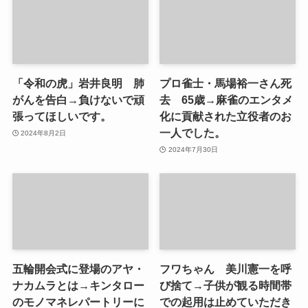
「令和の虎」岩井良明 肺
プロ雀士・馬場裕一さん死
がんを告白→負けないで頑
去 65歳→麻雀のエンタメ
張ってほしいです。
化に貢献された立役者のお
一人でした。
2024年8月2日
2024年7月30日
五輪開会式に登場のアヤ・
フワちゃん 美川憲一を呼
ナカムラとは→キンタロー
び捨て→子供が観る時間帯
のモノマネレパートリーに
での起用は止めていただき