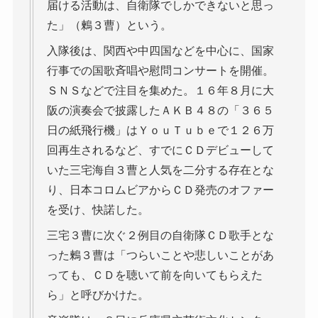
届ける活動は、自衛隊でしかできないと思っ
た」（鶫３曹）という。
入隊後は、関西や中四国などを中心に、国家
行事での国歌斉唱や慰問コンサートを開催。
ＳＮＳなどで注目を集めた。１６年８月に大
阪の演奏会で披露したＡＫＢ４８の「３６５
日の紙飛行機」はＹｏｕＴｕｂｅで１２６万
回再生されるなど、すでにＣＤデビューして
いた三宅海自３曹と人気を二分する存在とな
り、日本コロムビアからＣＤ発売のオファー
を受け、快諾した。
三宅３曹に次ぐ２例目の自衛隊ＣＤ歌手とな
った鶫３曹は「つらいことや悲しいことがあ
っても、ＣＤを聴いて前を向いてもらえた
ら」と呼びかけた。