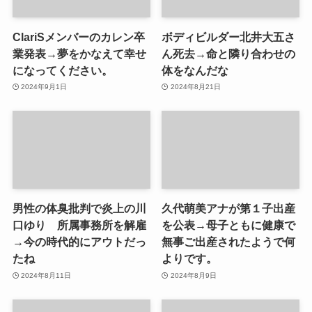
ClariSメンバーのカレン卒
ボディビルダー北井大五さ
業発表→夢をかなえて幸せ
ん死去→命と隣り合わせの
になってください。
体をなんだな
2024年9月1日
2024年8月21日
男性の体臭批判で炎上の川
久代萌美アナが第１子出産
口ゆり 所属事務所を解雇
を公表→母子ともに健康で
→今の時代的にアウトだっ
無事ご出産されたようで何
たね
よりです。
2024年8月11日
2024年8月9日