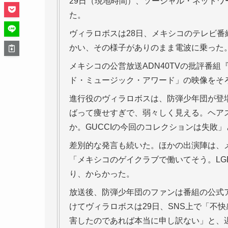
29日（現地時間）、ソーシャル・ネットワ
た。
ヴィラロボスは28日、メキシコのテレビ
かい、その様子がありのまま電波に乗った
メキシコの公営放送ADN40TVの批評番組『F
ド・ミュージック・アワード」の映像をそ
進行役のヴィラロボスは、防弾少年団が登場
ばって痩せすぎで、弱々しく見える。ヘア
か。GUCCIの今回のコレクションは失敗
差別的な発言も続いた。ほかの出演陣は、メキシ
「メキシコのゲイクラブで働いてそう。L
り、からかった。
放送後、防弾少年団のファンは番組の公式
けてヴィラロボスは29日、SNS上で「不
害したのであれば本当に申し訳ない」と、