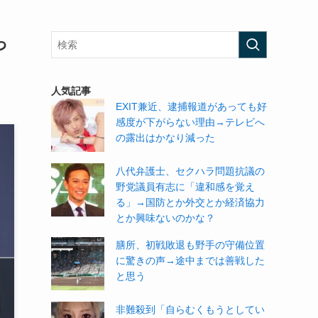
っ
人気記事
EXIT兼近、逮捕報道があっても好
感度が下がらない理由→テレビへ
の露出はかなり減った
八代弁護士、セクハラ問題抗議の
野党議員有志に「違和感を覚え
る」→国防とか外交とか経済協力
とか興味ないのかな？
膳所、初戦敗退も野手の守備位置
に驚きの声→途中までは善戦した
と思う
非難殺到「自らむくもうとしてい