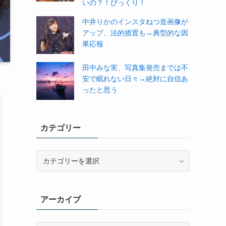
いの？！びっくり！
中井りかのインスタねつ造画像が
アップ、法的措置も→典型的な因
果応報
田中みな実、写真集発売までは不
安で眠れない日々→絶対に自信あ
ったと思う
カテゴリー
カ
テ
ゴ
リ
アーカイブ
ー