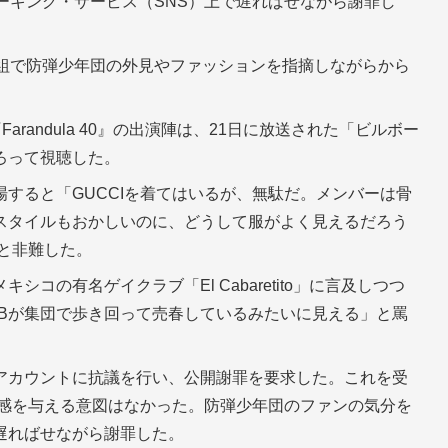
ーキング・サービス（SNS）上で遅ればせながら謝罪し
番組で防弾少年団の外見やファッションを指摘しながらから
。
arandula 40』の出演陣は、21日に放送された「ビルボー
ろって視聴した。
すると「GUCCIを着てはいるが、無駄だ。メンバーは骨
スタイルもおかしいのに、どうして服がよく見えるだろう
」と非難した。
コの有名ゲイクラブ「El Cabaretito」に言及しつつ
GBが集団で歩き回って売春しているみたいに見える」と罵
アカウントに抗議を行い、公開謝罪を要求した。これを受
快感を与える意図はなかった。防弾少年団のファンの気分を
遅ればせながら謝罪した。