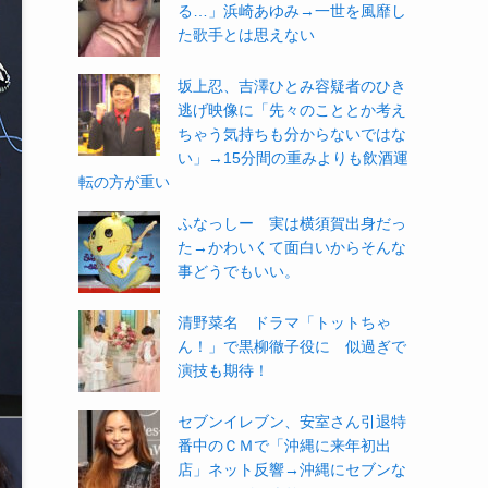
る…」浜崎あゆみ→一世を風靡し
た歌手とは思えない
坂上忍、吉澤ひとみ容疑者のひき
逃げ映像に「先々のこととか考え
ちゃう気持ちも分からないではな
い」→15分間の重みよりも飲酒運
転の方が重い
ふなっしー 実は横須賀出身だっ
た→かわいくて面白いからそんな
事どうでもいい。
清野菜名 ドラマ「トットちゃ
ん！」で黒柳徹子役に 似過ぎで
演技も期待！
セブンイレブン、安室さん引退特
番中のＣＭで「沖縄に来年初出
店」ネット反響→沖縄にセブンな