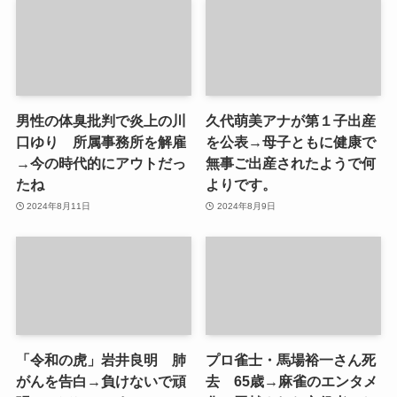
男性の体臭批判で炎上の川
久代萌美アナが第１子出産
口ゆり 所属事務所を解雇
を公表→母子ともに健康で
→今の時代的にアウトだっ
無事ご出産されたようで何
たね
よりです。
2024年8月11日
2024年8月9日
「令和の虎」岩井良明 肺
プロ雀士・馬場裕一さん死
がんを告白→負けないで頑
去 65歳→麻雀のエンタメ