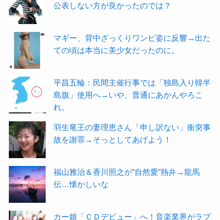
公表しない方が良かったのでは？
マギー、背中ざっくりワンピ姿に反響→出た
ての頃は本当に美少女だったのに。
平昌五輪：民間主催行事では「独島入り韓半
島旗」使用へ→いや、普通にあかんやろこ
れ。
羽生竜王の妻理恵さん「申し訳ない」衝突事
故を謝罪→そっとしてあげよう！
福山雅治＆香川照之が“自然愛”熱弁→龍馬
伝…懐かしいな
カー娘「ＣＤデビュー」へ！音楽業界がラブ