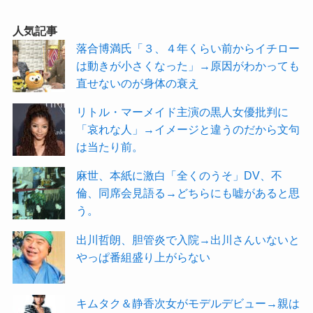
人気記事
落合博満氏「３、４年くらい前からイチロー
は動きが小さくなった」→原因がわかっても
直せないのが身体の衰え
リトル・マーメイド主演の黒人女優批判に
「哀れな人」→イメージと違うのだから文句
は当たり前。
麻世、本紙に激白「全くのうそ」DV、不
倫、同席会見語る→どちらにも嘘があると思
う。
出川哲朗、胆管炎で入院→出川さんいないと
やっぱ番組盛り上がらない
キムタク＆静香次女がモデルデビュー→親は