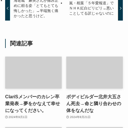
海老蔵 麻央さんが痛み止
嵐・相葉「５年愛報道」で
めに頼る姿「とてもとても
ＮＨＫ紅白ピリピリ→悪い
悔しかった」→半端無く痛
ことしてる訳じゃないのに
かったと思うけど。
関連記事
ClariSメンバーのカレン卒
ボディビルダー北井大五さ
業発表→夢をかなえて幸せ
ん死去→命と隣り合わせの
になってください。
体をなんだな
2024年9月1日
2024年8月21日