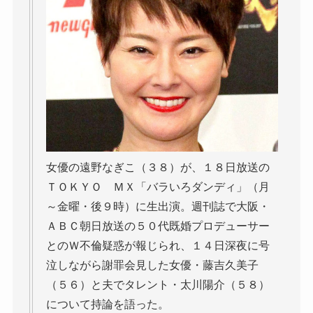
女優の遠野なぎこ（３８）が、１８日放送の
ＴＯＫＹＯ ＭＸ「バラいろダンディ」（月
～金曜・後９時）に生出演。週刊誌で大阪・
ＡＢＣ朝日放送の５０代既婚プロデューサー
とのＷ不倫疑惑が報じられ、１４日深夜に号
泣しながら謝罪会見した女優・藤吉久美子
（５６）と夫でタレント・太川陽介（５８）
について持論を語った。