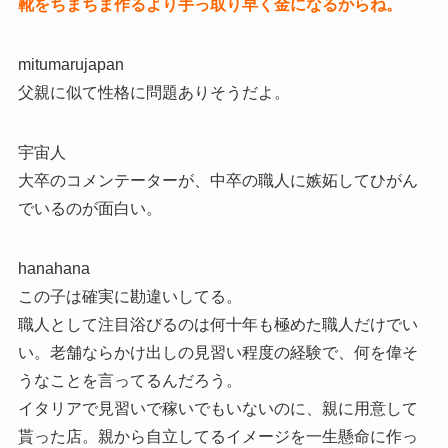
靴をちまちま作るより手っ取り早く金になるからね。
mitumarujapan
父親に似て性格に問題ありそうだよ。
宇宙人
大卒のコメンテーターが、中卒の職人に嫉妬してひがん
でいるのが面白い。
hanahana
この子は確実に勘違いしてる。
職人として注目浴びるのは何十年も極めた職人だけでい
い。老舗ならかけ出しの見習い程度の経験で、何を偉そ
うなことを言ってるんだろう。
イタリアで見習いで稼いでもいないのに、親に用意して
貰った店。親から自立してるイメージを一生懸命に作っ