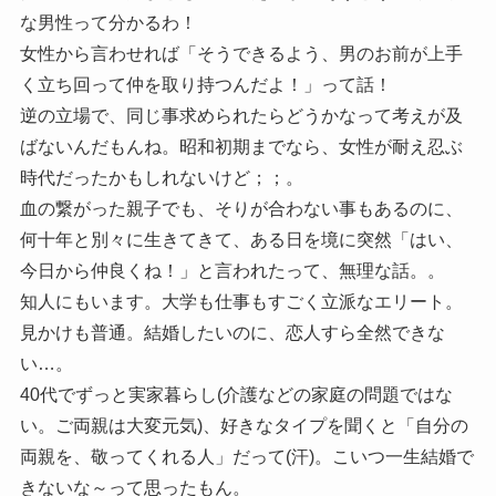
な男性って分かるわ！
女性から言わせれば「そうできるよう、男のお前が上手
く立ち回って仲を取り持つんだよ！」って話！
逆の立場で、同じ事求められたらどうかなって考えが及
ばないんだもんね。昭和初期までなら、女性が耐え忍ぶ
時代だったかもしれないけど；；。
血の繋がった親子でも、そりが合わない事もあるのに、
何十年と別々に生きてきて、ある日を境に突然「はい、
今日から仲良くね！」と言われたって、無理な話。。
知人にもいます。大学も仕事もすごく立派なエリート。
見かけも普通。結婚したいのに、恋人すら全然できな
い…。
40代でずっと実家暮らし(介護などの家庭の問題ではな
い。ご両親は大変元気)、好きなタイプを聞くと「自分の
両親を、敬ってくれる人」だって(汗)。こいつ一生結婚で
きないな～って思ったもん。