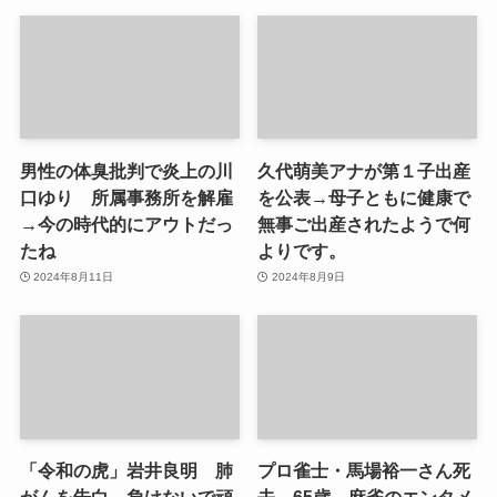
男性の体臭批判で炎上の川
久代萌美アナが第１子出産
口ゆり 所属事務所を解雇
を公表→母子ともに健康で
→今の時代的にアウトだっ
無事ご出産されたようで何
たね
よりです。
2024年8月11日
2024年8月9日
「令和の虎」岩井良明 肺
プロ雀士・馬場裕一さん死
がんを告白→負けないで頑
去 65歳→麻雀のエンタメ