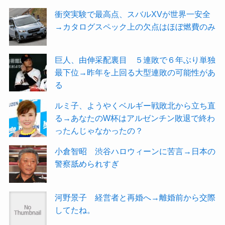
衝突実験で最高点、スバルXVが世界一安全
→カタログスペック上の欠点はほぼ燃費のみ
巨人、由伸采配裏目 ５連敗で６年ぶり単独
最下位→昨年を上回る大型連敗の可能性があ
る
ルミ子、ようやくベルギー戦敗北から立ち直
る→あなたのW杯はアルゼンチン敗退で終わ
ったんじゃなかったの？
小倉智昭 渋谷ハロウィーンに苦言→日本の
警察舐められすぎ
河野景子 経営者と再婚へ→離婚前から交際
してたね。