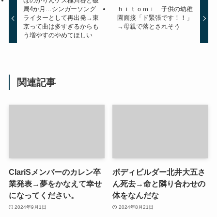
ほのかりんゲス極川谷と破
局4か月…シンガーソング
ｈｉｔｏｍｉ 子供の幼稚
ライターとして再出発→東
園面接「ド緊張です！！」
京って曲は多すぎるからも
→母親で落とされそう
う増やすのやめてほしい
関連記事
ClariSメンバーのカレン卒
ボディビルダー北井大五さ
業発表→夢をかなえて幸せ
ん死去→命と隣り合わせの
になってください。
体をなんだな
2024年9月1日
2024年8月21日