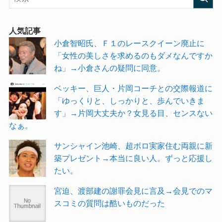
人気記事
小倉智昭氏、Ｆ１のレースクイーン廃止に
「女性の美しさを求めるのもダメなんですか
ね」→小倉さんの疑問に同意。
ベッキー、巨人・片岡コーチとの交際報道に
「ゆっくりと、しっかりと、歩んでいきま
す」→片岡大丈夫か？女見る目、センスない
なぁ。
サンシャイン池崎、超ボロ実家住む両親に新
築プレゼント→本当に良い人。ずっと応援し
たい。
宮迫、渡部建の謝罪会見に言及→会見でのマ
スコミの質問は酷いものだった