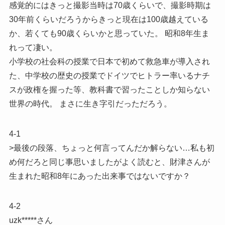
感覚的にはきっと撮影当時は70歳くらいで、撮影時期は
30年前くらいだろうからきっと現在は100歳越えている
か、若くても90歳くらいかと思っていた。 昭和8年生ま
れって凄い。
小学校の社会科の授業で日本で初めて救急車が導入され
た、中学校の歴史の授業でドイツでヒトラー率いるナチ
スが政権を握った等、教科書で習ったことしか知らない
世界の時代。 まさに生き字引だっただろう。
4-1
>最後の段落、ちょっと何言ってんだか解らない…私も初
め何だろと同じ事思いましたがよく読むと、財津さんが
生まれた昭和8年にあった出来事ではないですか？
4-2
uzk*****さん