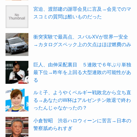
宮迫、渡部建の謝罪会見に言及→会見でのマ
スコミの質問は酷いものだった
衝突実験で最高点、スバルXVが世界一安全
→カタログスペック上の欠点はほぼ燃費のみ
巨人、由伸采配裏目 ５連敗で６年ぶり単独
最下位→昨年を上回る大型連敗の可能性があ
る
ルミ子、ようやくベルギー戦敗北から立ち直
る→あなたのW杯はアルゼンチン敗退で終わ
ったんじゃなかったの？
小倉智昭 渋谷ハロウィーンに苦言→日本の
警察舐められすぎ