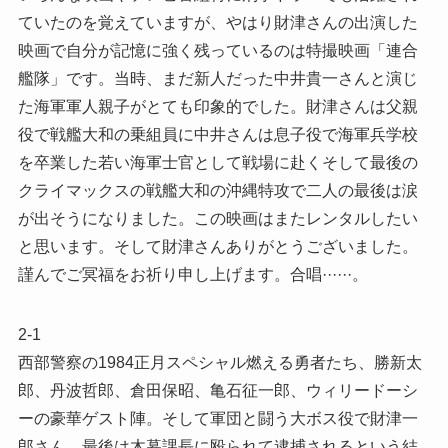
ていたのを覚えていますが、やはり財津さんの出演した
映画で自分が記憶に強く残っているのは特撮映画「連合
艦隊」です。当時、まだ新人だった中井貴一さんと演じ
た海軍軍人親子がとても印象的でした。財津さんは父親
役で戦艦大和の乗組員に中井さんは息子役で海軍兵学校
を卒業した若い海軍士官として戦場に赴くそして最後の
クライマックスの戦艦大和の沖縄特攻で二人の最後は涙
が出そうになりました。この映画はまたレンタルしたい
と思います。そして財津さんありがとうございました。
謹んでご冥福をお祈り申し上げます。合唱······。
2-1
西部警察の1984正月スペシャル燃える勇者たち、勝新太
郎、丹波哲郎、倉田保昭、亀石征一郎、ウィリードーシ
ーの豪華ゲスト陣。そして軍団と闘う大ボス役で財津一
郎さん。最後は木暮課長に殴られて逮捕されるという結