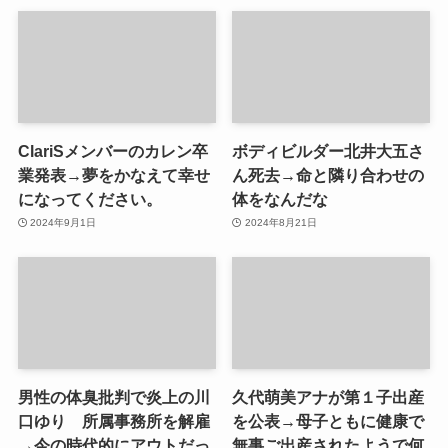
ClariSメンバーのカレン卒
ボディビルダー北井大五さ
業発表→夢をかなえて幸せ
ん死去→命と隣り合わせの
になってください。
体をなんだな
2024年9月1日
2024年8月21日
男性の体臭批判で炎上の川
久代萌美アナが第１子出産
口ゆり 所属事務所を解雇
を公表→母子ともに健康で
→今の時代的にアウトだっ
無事ご出産されたようで何