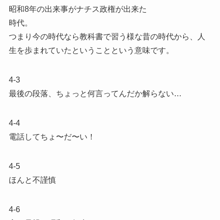
昭和8年の出来事がナチス政権が出来た
時代。
つまり今の時代なら教科書で習う様な昔の時代から、人
生を歩まれていたということという意味です。
4-3
最後の段落、ちょっと何言ってんだか解らない…
4-4
電話してちょ〜だ〜い！
4-5
ほんと不謹慎
4-6