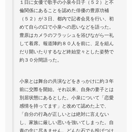
１日に女優で歌手の小泉今日子（５２）と不
倫関係にあることを認めた俳優の豊原功補
（５２）が３日、都内で記者会見を行い、初
めて自らの口で小泉への思いなどを語った。
豊原はカメラのフラッシュを浴びながら一礼
して着席。報道陣約８０人を前に、足を組ん
だり開いたりするなど終始堂々とした姿勢で
約３０分間語った。
小泉とは舞台の共演などをきっかけに約３年
前に交際を開始。それ以来、自身の妻子とは
別居状態にあるとした。小泉について「恋愛
感情を持ってます」と改めて認めた上で、
「自分の行為が正しいとは絶対に言えない
し、家族に厳しい思いを強いてしまった。自
責の念に尽きません。どんな石でも投げつけ