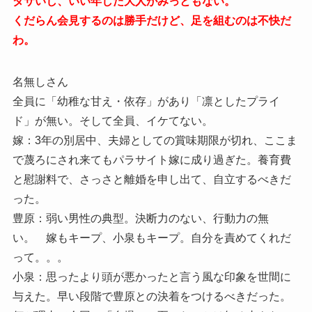
ダサいし、いい年した大人がみっともない。
くだらん会見するのは勝手だけど、足を組むのは不快だ
わ。
名無しさん
全員に「幼稚な甘え・依存」があり「凛としたプライ
ド」が無い。そして全員、イケてない。
嫁：3年の別居中、夫婦としての賞味期限が切れ、ここま
で蔑ろにされ来てもパラサイト嫁に成り過ぎた。養育費
と慰謝料で、さっさと離婚を申し出て、自立するべきだ
った。
豊原：弱い男性の典型。決断力のない、行動力の無
い。 嫁もキープ、小泉もキープ。自分を責めてくれだ
って。。。
小泉：思ったより頭が悪かったと言う風な印象を世間に
与えた。早い段階で豊原との決着をつけるべきだった。