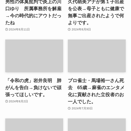
男性の体臭批判で炎上の川
久代萌美アナが第１子出産
口ゆり 所属事務所を解雇
を公表→母子ともに健康で
→今の時代的にアウトだっ
無事ご出産されたようで何
たね
よりです。
2024年8月11日
2024年8月9日
「令和の虎」岩井良明 肺
プロ雀士・馬場裕一さん死
がんを告白→負けないで頑
去 65歳→麻雀のエンタメ
張ってほしいです。
化に貢献された立役者のお
一人でした。
2024年8月2日
2024年7月30日