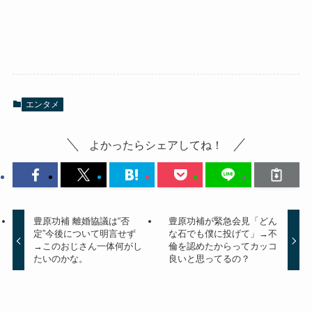
エンタメ
よかったらシェアしてね！
豊原功補 離婚協議は“否
豊原功補が緊急会見「どん
定”今後について明言せず
な石でも僕に投げて」→不
→このおじさん一体何がし
倫を認めたからってカッコ
たいのかな。
良いと思ってるの？