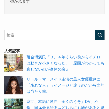
弾かれます
人気記事
落合博満氏「３、４年くらい前からイチロー
は動きが小さくなった」→原因がわかっても
直せないのが身体の衰え
リトル・マーメイド主演の黒人女優批判に
「哀れな人」→イメージと違うのだから文句
は当たり前。
麻世、本紙に激白「全くのうそ」DV、不
倫、同席会見語る→どちらにも嘘があると思