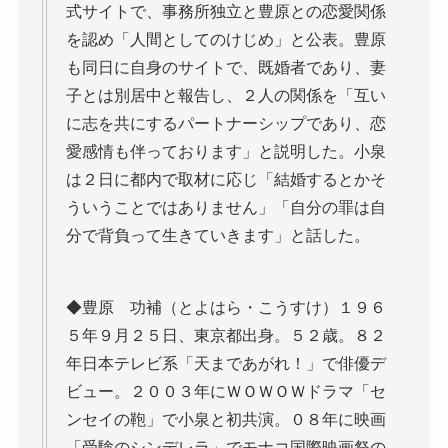
式サイトで、事務所独立と豊原との恋愛関係
を認め「人間としてのけじめ」と公表。豊原
も同日に自身のサイトで、既婚者であり、妻
子とは別居中と報告し、２人の関係を「互い
に志を共にするパートナーシップであり、恋
愛感情も伴っております」と説明した。小泉
は２日に都内で取材に応じ「結婚するとかそ
ういうことではありません」「自分の罪は自
分で背負って生きていきます」と話した。
◆豊原 功補（とよはら・こうすけ）１９６
５年９月２５日、東京都出身。５２歳。８２
年日本テレビ系「天まであがれ！」で俳優デ
ビュー。２００３年にＷＯＷＯＷドラマ「セ
ンセイの鞄」で小泉と初共演。０８年に映画
「受験のシンデレラ」でモナコ国際映画祭の