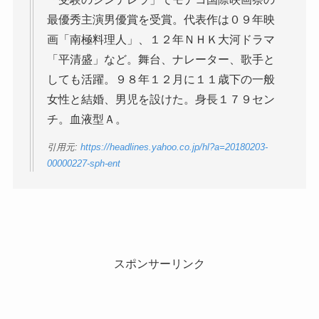
最優秀主演男優賞を受賞。代表作は０９年映
画「南極料理人」、１２年ＮＨＫ大河ドラマ
「平清盛」など。舞台、ナレーター、歌手と
しても活躍。９８年１２月に１１歳下の一般
女性と結婚、男児を設けた。身長１７９セン
チ。血液型Ａ。
引用元:
https://headlines.yahoo.co.jp/hl?a=20180203-
00000227-sph-ent
スポンサーリンク