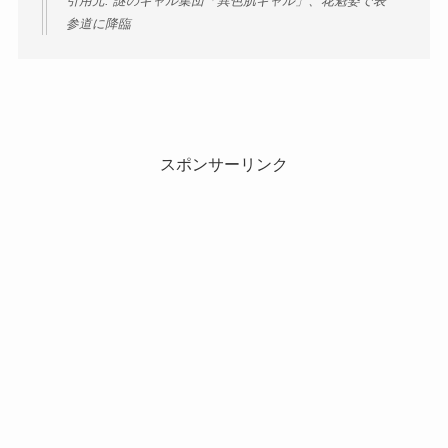
引用元: 謎のギャル集団「異色肌ギャル」、花魁姿で表
参道に降臨
スポンサーリンク