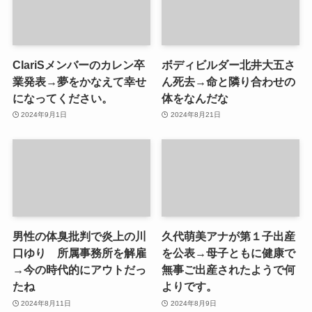
ClariSメンバーのカレン卒
ボディビルダー北井大五さ
業発表→夢をかなえて幸せ
ん死去→命と隣り合わせの
になってください。
体をなんだな
2024年9月1日
2024年8月21日
男性の体臭批判で炎上の川
久代萌美アナが第１子出産
口ゆり 所属事務所を解雇
を公表→母子ともに健康で
→今の時代的にアウトだっ
無事ご出産されたようで何
たね
よりです。
2024年8月11日
2024年8月9日