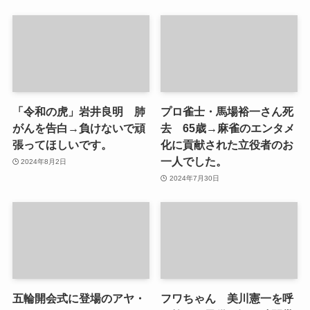
「令和の虎」岩井良明 肺
プロ雀士・馬場裕一さん死
がんを告白→負けないで頑
去 65歳→麻雀のエンタメ
張ってほしいです。
化に貢献された立役者のお
一人でした。
2024年8月2日
2024年7月30日
五輪開会式に登場のアヤ・
フワちゃん 美川憲一を呼