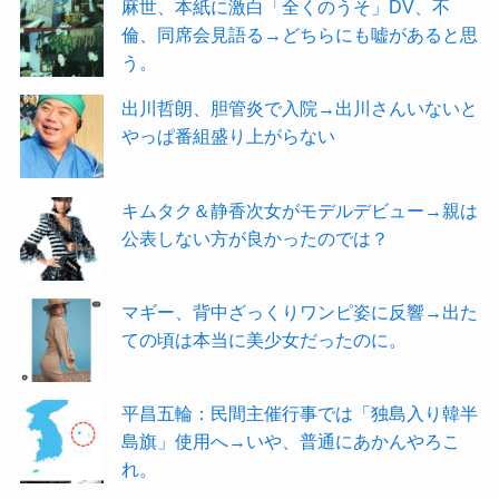
麻世、本紙に激白「全くのうそ」DV、不
倫、同席会見語る→どちらにも嘘があると思
う。
出川哲朗、胆管炎で入院→出川さんいないと
やっぱ番組盛り上がらない
キムタク＆静香次女がモデルデビュー→親は
公表しない方が良かったのでは？
マギー、背中ざっくりワンピ姿に反響→出た
ての頃は本当に美少女だったのに。
平昌五輪：民間主催行事では「独島入り韓半
島旗」使用へ→いや、普通にあかんやろこ
れ。