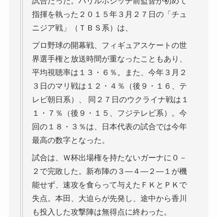
試合だった。ハリルホジッチ前監督が初めて
指揮を執った２０１５年３月２７日の「チュ
ニジア戦」（ＴＢＳ系）は、
プロ野球の開幕戦、フィギュアスケートの世
界選手権と放送時間が重なったこともあり、
平均視聴率は１３・６％。また、今年３月２
３日のマリ戦は１２・４％（後９・１６、テ
レビ朝日系）、 同２７日のウクライナ戦は１
１・７％（後９・１５、フジテレビ系）。今
回の１８・３％は、日本代表の試合では今年
最高の数字となった。
試合は、Ｗ杯出場権を持たないガーナに０－
２で完敗した。新布陣の３―４―２―１が機
能せず、速攻を食らって与えたＦＫとＰＫで
失点。本田、大迫らが先発し、途中から香川
も投入した攻撃陣は無得点に終わった。