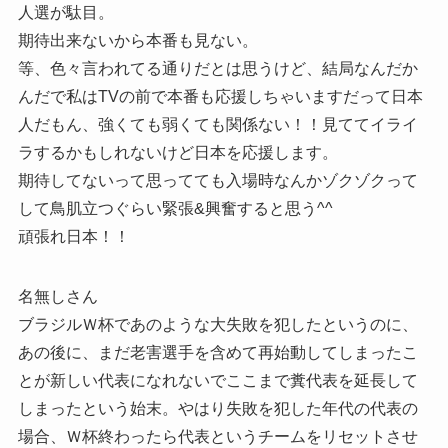
人選が駄目。
期待出来ないから本番も見ない。
等、色々言われてる通りだとは思うけど、結局なんだか
んだで私はTVの前で本番も応援しちゃいますだって日本
人だもん、強くても弱くても関係ない！！見ててイライ
ラするかもしれないけど日本を応援します。
期待してないって思ってても入場時なんかゾクゾクって
して鳥肌立つぐらい緊張&興奮すると思う^^
頑張れ日本！！
名無しさん
ブラジルＷ杯であのような大失敗を犯したというのに、
あの後に、まだ老害選手を含めて再始動してしまったこ
とが新しい代表になれないでここまで糞代表を延長して
しまったという始末。やはり失敗を犯した年代の代表の
場合、Ｗ杯終わったら代表というチームをリセットさせ