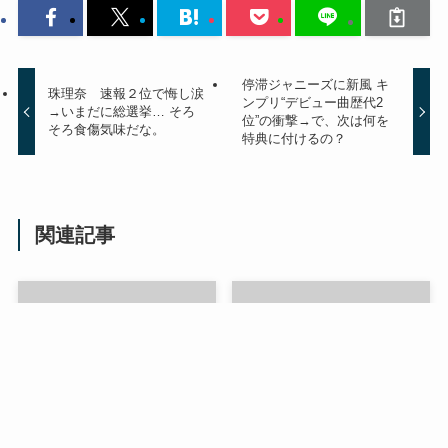
停滞ジャニーズに新風 キ
珠理奈 速報２位で悔し涙
ンプリ“デビュー曲歴代2
→いまだに総選挙… そろ
位”の衝撃→で、次は何を
そろ食傷気味だな。
特典に付けるの？
関連記事
ClariSメンバーのカレン卒
ボディビルダー北井大五さ
業発表→夢をかなえて幸せ
ん死去→命と隣り合わせの