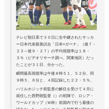
テレビ朝日系で３０日に生中継されたサッカ
ー日本代表親善試合「日本×ガーナ」（後７・
２３～後９・２７）の平均視聴率は１８・
３％（ビデオリサーチ調べ、関東地区）だっ
たことが３１日、分かった。
瞬間最高視聴率は午後８時５１、５２分、同
９時５、６分と、４回記録した２２・５％。
ハリルホジッチ前監督の解任を受けて４月に
就任した西野朗監督（）の初陣で、ロシア・
ワールドカップ（Ｗ杯）前国内で行う最後の