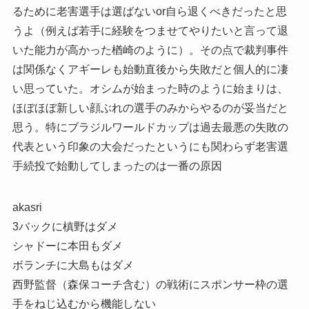
るために老害選手は選ばないor自ら退くべきだったと思
うよ（例えば若手に経験をつませてやりたいと言って退
いた能力が高かった楢崎のように）。その点で裁判事件
は関係なくアギーレも始動直後から失敗だと個人的に凄
い思っていた。オシムが始まった時のように始まりは、
ほぼほぼ新しい顔ぶれの選手のみからやるのが妥当だと
思う。特にブラジルワールドカップは過去最悪の失敗の
代表という印象の大会だったというにも関わらず老害選
手続投で始動してしまったのは一番の原因
akasri
3バックに槙野はダメ
シャドーに本田もダメ
ボランチに大島もはダメ
西野監督（森保コーチ含む）の戦術にスポンサー枠の選
手をねじ込むから機能しない