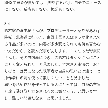
SNSで民衆が責めても、無視するだけ。自分でニュース
にしない。反省もしない。検証もしない。
3-4
脚本家の倉本聰さんが、プロデューサーと意見があわず
降板し北海道に行った、東野圭吾さんはドラマ化されて
る作品が多いのは、内容が多少変えられても何も言わな
い方だから、と読んだ事があります。亡くなった野沢尚
さんも、その男凶暴につき、の脚本はタケシさんにこと
ごとく変えられた、と見ました。本木さん主演の、おく
りびと、は元になった執筆者が自身の思いとは違う、と
原作者に名前を使って欲しくない、とも見ました。
思いを込め作品を作っている人にとっては、自身の主旨
と違う受け取り方をされるのは嫌だろう、と思います
し、難しい問題だなぁ、と思いました。