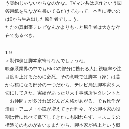
う契約じゃないからなのかな。TVマン共は原作という回
答用紙を見ながら書いてるだけであって、本当に凄いの
は0から生み出した原作者でしょう。
ただの真似事テレビなんかよりもっと原作者は大きな存
在であるべき。
1-9
＞制作側は脚本家寄りなんでしょうね。
映像系業界の中でもBtoCの部分に携わる人は視聴率や注
目度を上げるために必死。その意味では脚本（家）は昔
から核になる部分の一つだから、テレビ局は脚本家を大
切にしてきた。実績があったり大手事務所やタレントと
「お仲間」が多ければどんどん格があがる。でも原作が
漫画・アニメ・小説が増えてきた昨今、その脚本家の役
割は昔に比べて低下してきたにも関わらず、マスコミの
構造そのものが古いままだから、脚本家が格上という概