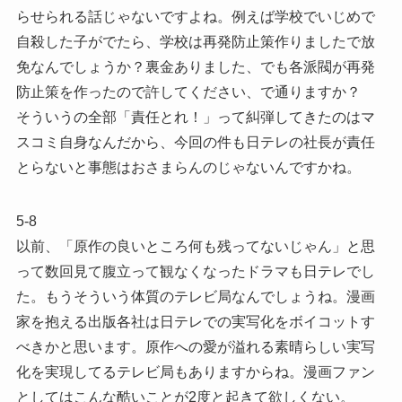
らせられる話じゃないですよね。例えば学校でいじめで
自殺した子がでたら、学校は再発防止策作りましたで放
免なんでしょうか？裏金ありました、でも各派閥が再発
防止策を作ったので許してください、で通りますか？
そういうの全部「責任とれ！」って糾弾してきたのはマ
スコミ自身なんだから、今回の件も日テレの社長が責任
とらないと事態はおさまらんのじゃないんですかね。
5-8
以前、「原作の良いところ何も残ってないじゃん」と思
って数回見て腹立って観なくなったドラマも日テレでし
た。もうそういう体質のテレビ局なんでしょうね。漫画
家を抱える出版各社は日テレでの実写化をボイコットす
べきかと思います。原作への愛が溢れる素晴らしい実写
化を実現してるテレビ局もありますからね。漫画ファン
としてはこんな酷いことが2度と起きて欲しくない。