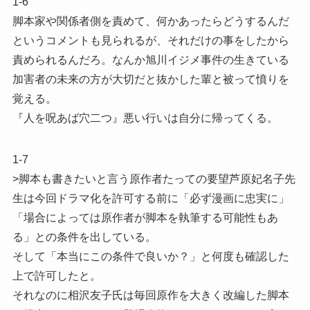
1-6
脚本家や関係者側を責めて、何かあったらどうするんだ
というコメントも見られるが、それだけの事をしたから
責められるんだろ。なんか旭川イジメ事件の生きている
加害者の未来の方が大切だと抜かした輩と被って憤りを
覚える。
『人を呪あば穴二つ』悪い行いは自分に帰ってくる。
1-7
>脚本も書きたいと言う原作者たっての要望芦原妃名子先
生は今回ドラマ化を許可する前に「必ず漫画に忠実に」
「場合によっては原作者が脚本を執筆する可能性もあ
る」との条件を出している。
そして「本当にこの条件で良いか？」と何度も確認した
上で許可したと。
それなのに相沢友子氏は毎回原作を大きく改編した脚本