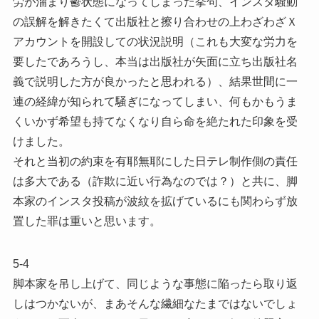
労が溜まり鬱状態になってしまった挙句、インスタ騒動
の誤解を解きたくて出版社と擦り合わせの上わざわざＸ
アカウントを開設しての状況説明（これも大変な労力を
要したであろうし、本当は出版社が矢面に立ち出版社名
義で説明した方が良かったと思われる）、結果世間に一
連の経緯が知られて騒ぎになってしまい、何もかもうま
くいかず希望も持てなくなり自ら命を絶たれた印象を受
けました。
それと当初の約束を有耶無耶にした日テレ制作側の責任
は多大である（詐欺に近い行為なのでは？）と共に、脚
本家のインスタ投稿が波紋を拡げているにも関わらず放
置した罪は重いと思います。
5-4
脚本家を吊し上げて、同じような事態に陥ったら取り返
しはつかないが、まあそんな繊細なたまではないでしょ