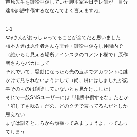
芦原先生を誹謗中傷していた脚本家や日テレ側が、自分
達を誹謗中傷するななんてよく言えますね。
1-1
sayさんがおっしゃってることが全てだと思いました
張本人達は原作者さんを非難・誹謗中傷をし仲間内で
（誰からも見える場所／インスタのコメント欄で）原作
者さんをバカにして
それでいて、騒動になったら光の速さでアカウントに鍵
かけて見られないようにして（尚、鍵にはしましたが記
事そのものは削除していないとも見かけました）
それで一般SNSユーザーには「誹謗中傷するな」だとか
「消しても残る」だの、どのクチで言ってるんだとしか
思えない
まずは謝るところから頑張ってみましょうよ、って思っ
てしまう