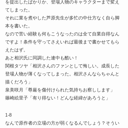
を提出したばかりか、登場人物のキャラクターまで変え
てしまった。
それに業を煮やした芦原先生が多忙の中仕方なく自ら脚
本を書いた。
なので苦い経験も何もこうなったのは全て自業自得なん
ですよ！条件を守ってさえいれば最後まで書かせてもら
えたはず。
あと相沢氏に同調した連中も酷い！
関根タツヤ「相沢さんのファンとして悔しい。成長した
登場人物が薄くなってしまった。相沢さんならちゃんと
描くだろう」
泉美咲月「尊厳を傷付けられた気持ちお察しします」
篠崎絵里子「有り得ない！どんな経緯があろうと」
1-8
なんで原作者の立場の方が弱くなるんでしょう？そうい