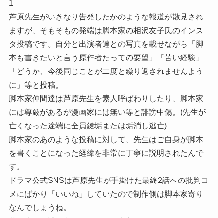
1
芦原先生がいきなり告発したかのような報道が散見され
ますが、そもそもの発端は脚本家の相沢友子氏のインス
タ投稿です。自分と出演者達との写真を載せながら「脚
本も書きたいと言う原作者たっての要望」「苦い経験」
「どうか、今後同じことが二度と繰り返されませんよう
に」等と投稿。
脚本家仲間達は芦原先生を素人呼ばわりしたり、脚本家
には尊厳があるが漫画家には無い等と誹謗中傷。(先生が
亡くなった途端に全員鍵垢または垢消し逃亡)
脚本家のあのような投稿に対して、先生はご自身が脚本
を書くことになった経緯を非常に丁寧に説明されたんで
す。
ドラマ公式SNSは芦原先生が手掛けた最終2話への批判コ
メにばかり「いいね」していたので制作側は脚本家寄り
なんでしょうね。