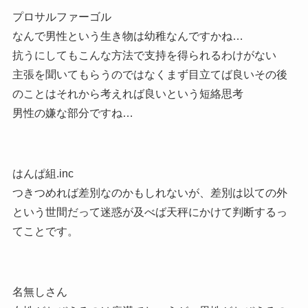
プロサルファーゴル
なんで男性という生き物は幼稚なんですかね…
抗うにしてもこんな方法で支持を得られるわけがない
主張を聞いてもらうのではなくまず目立てば良いその後
のことはそれから考えれば良いという短絡思考
男性の嫌な部分ですね…
はんぱ組.inc
つきつめれば差別なのかもしれないが、差別は以ての外
という世間だって迷惑が及べば天秤にかけて判断するっ
てことです。
名無しさん