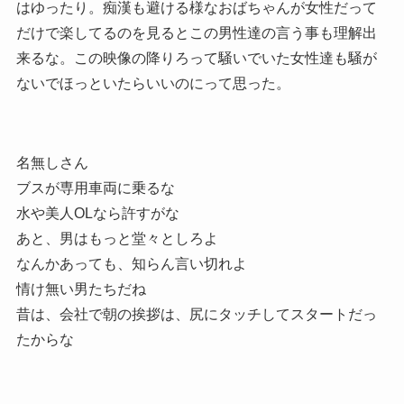
はゆったり。痴漢も避ける様なおばちゃんが女性だって
だけで楽してるのを見るとこの男性達の言う事も理解出
来るな。この映像の降りろって騒いでいた女性達も騒が
ないでほっといたらいいのにって思った。
名無しさん
ブスが専用車両に乗るな
水や美人OLなら許すがな
あと、男はもっと堂々としろよ
なんかあっても、知らん言い切れよ
情け無い男たちだね
昔は、会社で朝の挨拶は、尻にタッチしてスタートだっ
たからな