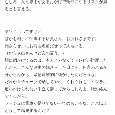
むしろ、女性専用があるおかげで冤罪になるリスクが減
るとも言える。
クソじじぃですけど
ばかを相手に仕事する駅員さん。お疲れさまです。
顔さらせ。にお前も名前だせって人もいる。
（おらぁ出さんけど文句言う。）
顔に網かけてるのは、本人じゃなくてテレビが忖度した
んだろ。こんな連中の顔さらした日にゃ、何言われるか
分からんから、緊急避難的に網かけたんだろうな。
だれかＵチューブで晒してやれ。くれぐれもコイツラに
追いかけられない手立て講じてからにしろよ。絶対絡ん
でくるから。
ラッシュに電車が足りてないってのもいるな。これ以上
どうして増発するんだ？