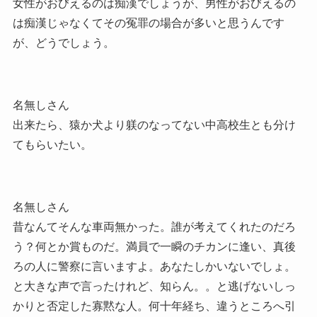
女性がおびえるのは痴漢でしょうが、男性がおびえるの
は痴漢じゃなくてその冤罪の場合が多いと思うんです
が、どうでしょう。
名無しさん
出来たら、猿か犬より躾のなってない中高校生とも分け
てもらいたい。
名無しさん
昔なんてそんな車両無かった。誰が考えてくれたのだろ
う？何とか賞ものだ。満員で一瞬のチカンに逢い、真後
ろの人に警察に言いますよ。あなたしかいないでしょ。
と大きな声で言ったけれど、知らん。。と逃げないしっ
かりと否定した寡黙な人。何十年経ち、違うところへ引