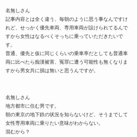
名無しさん
記事内容とは全く違う、毎朝のように思う事なんですけ
れど、せっかく優先車両、専用車両が設けられてるんで
すから女性はなるべくそっちに乗っていただきたいで
す。
普通、優先と仮に同じくらいの乗車率だとしても普通車
両に比べたら痴漢被害、冤罪に遭う可能性も無くなりま
すから男女共に損は無いと思うんですが。
名無しさん
地方都市に住む男です。
朝の東京の地下鉄の状況を知らないけど、そうまでして
女性専用車両に乗りたい意味がわからない。
混むから？