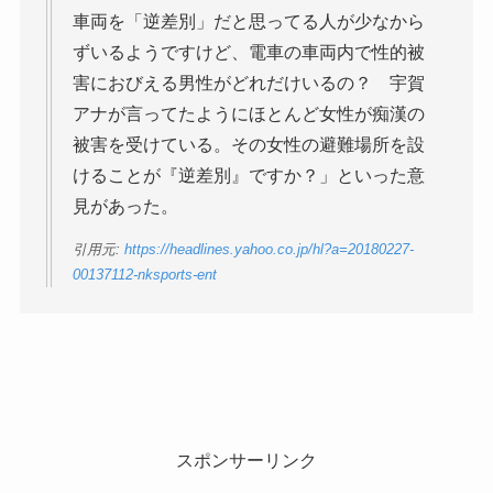
車両を「逆差別」だと思ってる人が少なから
ずいるようですけど、電車の車両内で性的被
害におびえる男性がどれだけいるの？ 宇賀
アナが言ってたようにほとんど女性が痴漢の
被害を受けている。その女性の避難場所を設
けることが『逆差別』ですか？」といった意
見があった。
引用元:
https://headlines.yahoo.co.jp/hl?a=20180227-
00137112-nksports-ent
スポンサーリンク