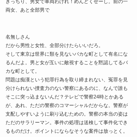
きっちり、男女で車両わけれ！めんどくせーし。前の一
両女、あと全部男で
名無しさん
だから男性と女性、全部分けたらいいだろ。
そして東京は世界に類を見ないバカな町として有名にな
るんだよ。男と女が互いに敵視することを黙認してるバ
カな町として。
問題は痴漢という犯罪行為を取り締まれない、冤罪を見
分けられない捜査力のない警察にあるのに、なんで誰も
そこに突っ込まないんだ？テレビで警察24時とかある
が、あれ、ただの警察のコマーシャルだからな。警察が
支配しやすいように刷り込むための。警察の本当の姿は
ただのサラリーマン。事件の処理は送検して事件化でき
るものだけ。ポイントにならなそうな案件は放っとく。