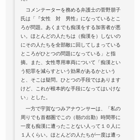
コメンテーターを務める弁護士の菅野朋子
氏は「『女性 対 男性』になっているとこ
ろが問題。あくまでも痴漢をする加害者が悪
い。ほとんどの人たちは（痴漢を）しないの
にその人たちを全部敵に回してしまっている
ところがひとつの問題になっている」と指
摘。また、女性専用車両について「痴漢とい
う犯罪を減らすという効果があるかという
と、そこは疑問。ひとつの手段ではあります
けど、これが根本的な手段になってはいけな
い」とした。
一方で宇賀なつみアナウンサーは、「私の
周りでも首都圏でこの（朝の出勤）時間帯に
一度も痴漢に遭ったことない人って１０人に
１人くらい。ほとんどの人たちが一度は遭っ