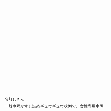
名無しさん
一般車両がすし詰めギュウギュウ状態で、女性専用車両