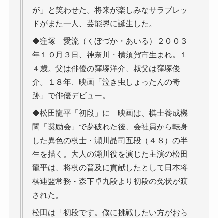
が」と笑わせた。将来が楽しみなサラブレッ
ドがまた一人、芸能界に誕生した。
◆窪塚 愛流（くぼづか・あいる）２００３
年１０月３日、神奈川・横須賀市生まれ。１
４歳。父は俳優の窪塚洋介、叔父は窪塚俊
介。１８年、映画「泣き虫しょったんの奇
跡」で俳優デビュー。
◆松田龍平「初段」に 映画は、棋士養成機
関「奨励会」で夢破れた後、会社員から転身
した異色の棋士・瀬川晶司五段（４８）の半
生を描く。大人の瀬川役を演じた主演の松田
龍平は、将棋の普及に貢献したとして日本将
棋連盟常務・森下卓九段より初段の免状が渡
された。
松田は「初段です。僕に挑戦したい方がおら