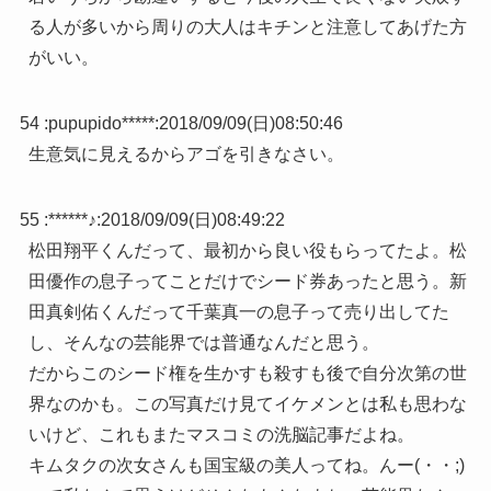
る人が多いから周りの大人はキチンと注意してあげた方
がいい。
54 :
pupupido*****
:
2018/09/09(日)08:50:46
生意気に見えるからアゴを引きなさい。
55 :
******♪
:
2018/09/09(日)08:49:22
松田翔平くんだって、最初から良い役もらってたよ。松
田優作の息子ってことだけでシード券あったと思う。新
田真剣佑くんだって千葉真一の息子って売り出してた
し、そんなの芸能界では普通なんだと思う。
だからこのシード権を生かすも殺すも後で自分次第の世
界なのかも。この写真だけ見てイケメンとは私も思わな
いけど、これもまたマスコミの洗脳記事だよね。
キムタクの次女さんも国宝級の美人ってね。んー(・・;)