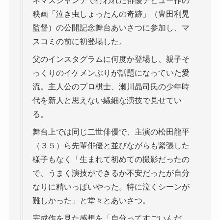
ネマズシャンテで行われた俳優デビュー作の
映画「泣き虫しょったんの奇跡」（豊田利晃
監督）の公開記念舞台あいさつに参加し、マ
スコミの前に初登場した。
父のインスタグラムに何度か登場し、親子そ
っくりのイケメンぶりが話題になっていた愛
流。主人公のプロ棋士、瀬川晶司氏の少年時
代を新人と思えない繊細な演技で見せてい
る。
舞台上では同じ二世俳優で、主演の松田龍平
（３５）ら先輩俳優と並びながらも緊張した
様子もなく「生まれて初めての撮影だったの
で、うまく演技ができるか不安だったが自分
なりに精いっぱいやった。特に泣くシーンが
難しかった」と堂々とあいさつ。
完成作を見た感想を「自分ってすごいんだ