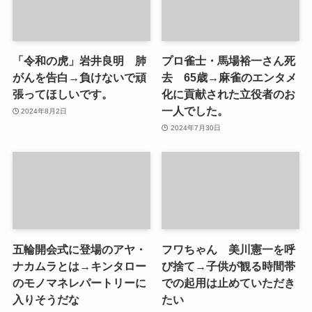
「令和の虎」岩井良明 肺
プロ雀士・馬場裕一さん死
がんを告白→負けないで頑
去 65歳→麻雀のエンタメ
張ってほしいです。
化に貢献された立役者のお
一人でした。
2024年8月2日
2024年7月30日
五輪開会式に登場のアヤ・
フワちゃん 美川憲一を呼
ナカムラとは→キンタロー
び捨て→子供が観る時間帯
のモノマネレパートリーに
での起用は止めていただき
入りそうだな
たい