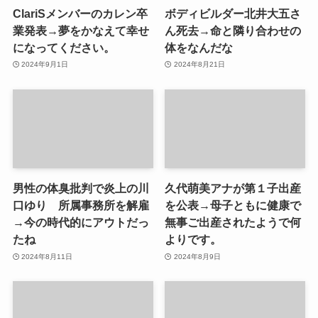
ClariSメンバーのカレン卒
ボディビルダー北井大五さ
業発表→夢をかなえて幸せ
ん死去→命と隣り合わせの
になってください。
体をなんだな
2024年9月1日
2024年8月21日
男性の体臭批判で炎上の川
久代萌美アナが第１子出産
口ゆり 所属事務所を解雇
を公表→母子ともに健康で
→今の時代的にアウトだっ
無事ご出産されたようで何
たね
よりです。
2024年8月11日
2024年8月9日