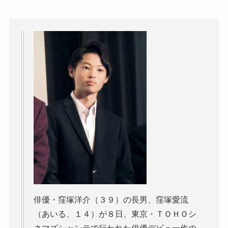
俳優・窪塚洋介（３９）の長男、窪塚愛流
（あいる、１４）が８日、東京・ＴＯＨＯシ