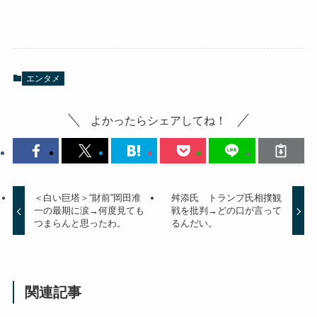
エンタメ
よかったらシェアしてね！
＜白い巨塔＞“財前”岡田准
舛添氏 トランプ氏相撲観
一の最期に涙→何度見ても
戦を批判→どの口が言って
つまらんと思ったわ。
るんだい。
関連記事