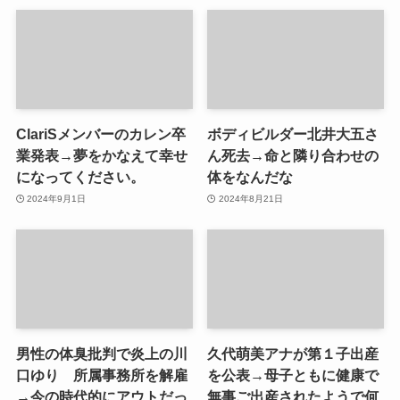
ClariSメンバーのカレン卒
ボディビルダー北井大五さ
業発表→夢をかなえて幸せ
ん死去→命と隣り合わせの
になってください。
体をなんだな
2024年9月1日
2024年8月21日
男性の体臭批判で炎上の川
久代萌美アナが第１子出産
口ゆり 所属事務所を解雇
を公表→母子ともに健康で
→今の時代的にアウトだっ
無事ご出産されたようで何