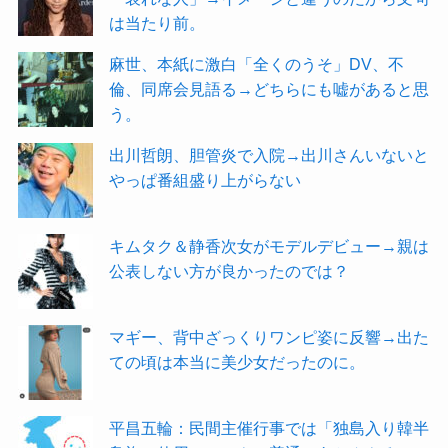
は当たり前。
麻世、本紙に激白「全くのうそ」DV、不
倫、同席会見語る→どちらにも嘘があると思
う。
出川哲朗、胆管炎で入院→出川さんいないと
やっぱ番組盛り上がらない
キムタク＆静香次女がモデルデビュー→親は
公表しない方が良かったのでは？
マギー、背中ざっくりワンピ姿に反響→出た
ての頃は本当に美少女だったのに。
平昌五輪：民間主催行事では「独島入り韓半