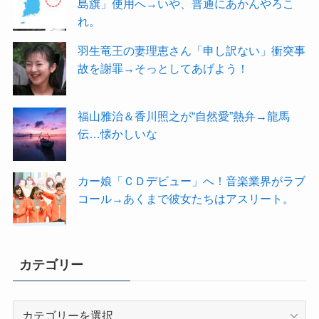
島旗」使用へ→いや、普通にあかんやろこ
れ。
羽生竜王の妻理恵さん「申し訳ない」衝突事
故を謝罪→そっとしてあげよう！
福山雅治＆香川照之が“自然愛”熱弁→龍馬
伝…懐かしいな
カー娘「ＣＤデビュー」へ！音楽業界がラブ
コール→あくまで彼女たちはアスリート。
カテゴリー
カ