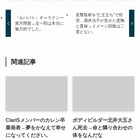
直撃取材を“仁王立ち”で拒
『ルパパト』ギャラクシー
否…酒井法子が見せた度胸
賞月間賞→圭一郎は本当に
と貫禄→イメージ回復は二
魅力的でした。
度とない。
関連記事
ClariSメンバーのカレン卒
ボディビルダー北井大五さ
業発表→夢をかなえて幸せ
ん死去→命と隣り合わせの
になってください。
体をなんだな