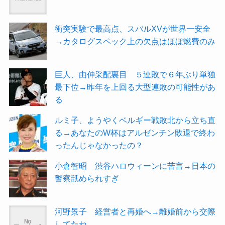
衝突実験で最高点、スバルXVが世界一安全
→カタログスペック上の欠点はほぼ燃費のみ
巨人、由伸采配裏目 ５連敗で６年ぶり単独
最下位→昨年を上回る大型連敗の可能性があ
る
ルミ子、ようやくベルギー戦敗北から立ち直
る→あなたのW杯はアルゼンチン敗退で終わ
ったんじゃなかったの？
小倉智昭 渋谷ハロウィーンに苦言→日本の
警察舐められすぎ
河野景子 経営者と再婚へ→離婚前から交際
してたね。