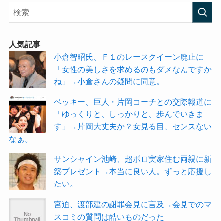
人気記事
小倉智昭氏、Ｆ１のレースクイーン廃止に
「女性の美しさを求めるのもダメなんですか
ね」→小倉さんの疑問に同意。
ベッキー、巨人・片岡コーチとの交際報道に
「ゆっくりと、しっかりと、歩んでいきま
す」→片岡大丈夫か？女見る目、センスない
なぁ。
サンシャイン池崎、超ボロ実家住む両親に新
築プレゼント→本当に良い人。ずっと応援し
たい。
宮迫、渡部建の謝罪会見に言及→会見でのマ
スコミの質問は酷いものだった