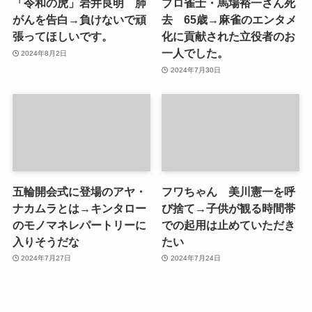
「令和の虎」岩井良明 肺
プロ雀士・馬場裕一さん死
がんを告白→負けないで頑
去 65歳→麻雀のエンタメ
張ってほしいです。
化に貢献された立役者のお
一人でした。
2024年8月2日
2024年7月30日
五輪開会式に登場のアヤ・
フワちゃん 美川憲一を呼
ナカムラとは→キンタロー
び捨て→子供が観る時間帯
のモノマネレパートリーに
での起用は止めていただき
入りそうだな
たい
2024年7月27日
2024年7月24日