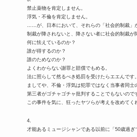
禁止薬物を肯定しません。
浮気・不倫を肯定しません。
……が、日本において、それらの「社会的制裁」
制裁が降されないと、降さない者に社会的制裁が
何に怯えているのか？
誰が得するのか？
誰のためなのか？
よくわからない謝罪と賠償でもめる。
法に照らして然るべき処罰を受けたらエエんです
ましてや、不倫・浮気は犯罪ではなく当事者同士
第三者がゴチャゴチャ批判することでもないので
この事件を気に、狂ったヤツらが考えを改めてく
4.
才能あるミュージシャンである以前に「50歳過ぎ