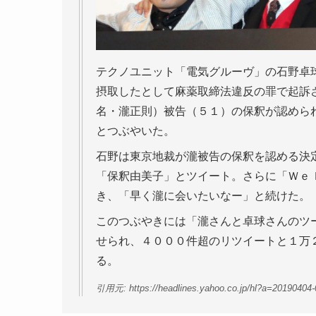
テクノユニット「電気グルーヴ」の石野卓
摂取したとして麻薬取締法違反の罪で起訴
名・瀧正則）被告（５１）の保釈が認めら
とつぶやいた。
石野は東京地裁が瀧被告の保釈を認める決
「保釈由美子」とツイート。さらに「Ｗｅ
き、「早く瀧に会いたいなー」と続けた。
このつぶやきには「瀧さんと卓球さんのツ
せられ、４０００件超のリツイートと１万
る。
引用元: https://headlines.yahoo.co.jp/hl?a=20190404-