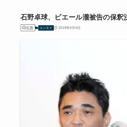
石野卓球、ピエール瀧被告の保釈
広告
2019年4月4日
エンタメ