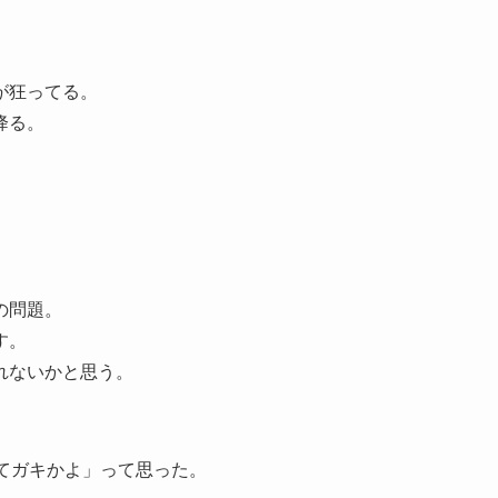
が狂ってる。
降る。
。
の問題。
す。
れないかと思う。
てガキかよ」って思った。