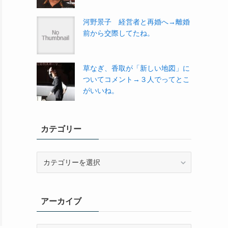
河野景子 経営者と再婚へ→離婚
前から交際してたね。
草なぎ、香取が「新しい地図」に
ついてコメント→３人でってとこ
がいいね。
カテゴリー
カ
テ
ゴ
リ
アーカイブ
ー