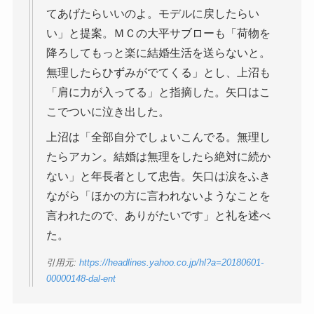
てあげたらいいのよ。モデルに戻したらい
い」と提案。ＭＣの大平サブローも「荷物を
降ろしてもっと楽に結婚生活を送らないと。
無理したらひずみがでてくる」とし、上沼も
「肩に力が入ってる」と指摘した。矢口はこ
こでついに泣き出した。
上沼は「全部自分でしょいこんでる。無理し
たらアカン。結婚は無理をしたら絶対に続か
ない」と年長者として忠告。矢口は涙をふき
ながら「ほかの方に言われないようなことを
言われたので、ありがたいです」と礼を述べ
た。
引用元:
https://headlines.yahoo.co.jp/hl?a=20180601-
00000148-dal-ent