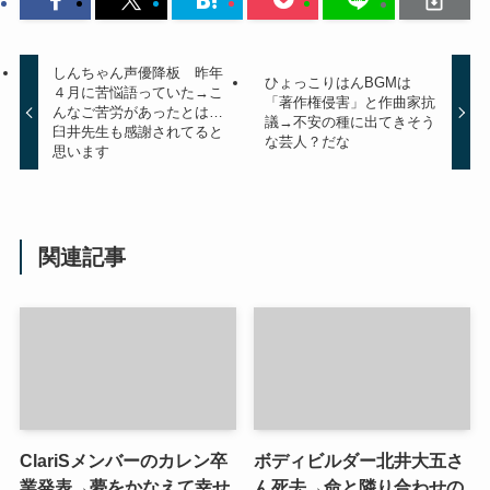
しんちゃん声優降板 昨年
ひょっこりはんBGMは
４月に苦悩語っていた→こ
「著作権侵害」と作曲家抗
んなご苦労があったとは…
議→不安の種に出てきそう
臼井先生も感謝されてると
な芸人？だな
思います
関連記事
ClariSメンバーのカレン卒
ボディビルダー北井大五さ
業発表→夢をかなえて幸せ
ん死去→命と隣り合わせの