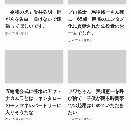
「令和の虎」岩井良明 肺
プロ雀士・馬場裕一さん死
がんを告白→負けないで頑
去 65歳→麻雀のエンタメ
張ってほしいです。
化に貢献された立役者のお
一人でした。
2024年8月2日
2024年7月30日
五輪開会式に登場のアヤ・
フワちゃん 美川憲一を呼
ナカムラとは→キンタロー
び捨て→子供が観る時間帯
のモノマネレパートリーに
での起用は止めていただき
入りそうだな
たい
2024年7月27日
2024年7月24日