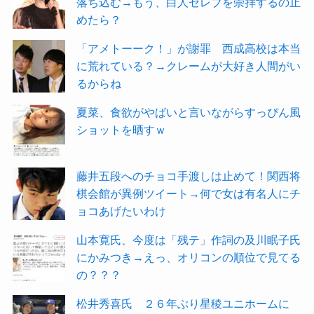
落ち込む→もう、白人セレブを崇拝するの止
めたら？
「アメトーーク！」が謝罪 西成高校は本当
に荒れている？→クレームが大好き人間がい
るからね
夏菜、食欲がやばいと言いながらすっぴん風
ショットを晒すｗ
藤井五段へのチョコ手渡しは止めて！関西将
棋会館が異例ツイート→何で女は有名人にチ
ョコあげたいわけ
山本寛氏、今度は「残テ」作詞の及川眠子氏
にかみつき→えっ、オリコンの順位で見てる
の？？？
松井秀喜氏 ２６年ぶり星稜ユニホームに