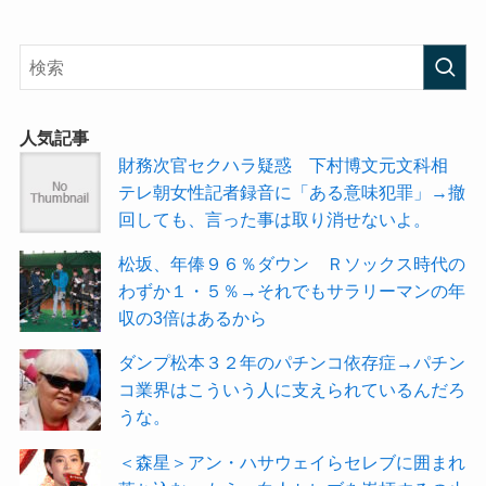
人気記事
財務次官セクハラ疑惑 下村博文元文科相
テレ朝女性記者録音に「ある意味犯罪」→撤
回しても、言った事は取り消せないよ。
松坂、年俸９６％ダウン Ｒソックス時代の
わずか１・５％→それでもサラリーマンの年
収の3倍はあるから
ダンプ松本３２年のパチンコ依存症→パチン
コ業界はこういう人に支えられているんだろ
うな。
＜森星＞アン・ハサウェイらセレブに囲まれ