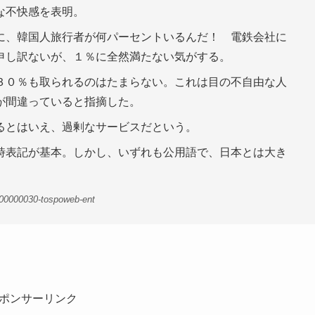
な不快感を表明。
に、韓国人旅行者が何パーセントいるんだ！ 電鉄会社に
申し訳ないが、１％に全然満たない気がする。
３０％も取られるのはたまらない。これは目の不自由な人
が間違っていると指摘した。
るとはいえ、過剰なサービスだという。
時表記が基本。しかし、いずれも公用語で、日本とは大き
-00000030-tospoweb-ent
ポンサーリンク