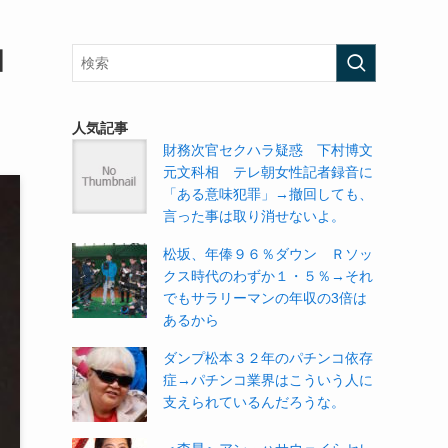
国
人気記事
財務次官セクハラ疑惑 下村博文
元文科相 テレ朝女性記者録音に
「ある意味犯罪」→撤回しても、
言った事は取り消せないよ。
松坂、年俸９６％ダウン Ｒソッ
クス時代のわずか１・５％→それ
でもサラリーマンの年収の3倍は
あるから
ダンプ松本３２年のパチンコ依存
症→パチンコ業界はこういう人に
支えられているんだろうな。