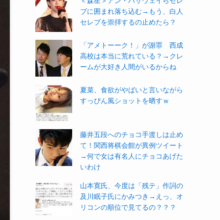
＜森星＞アン・ハサウェイらセレ
ブに囲まれ落ち込む→もう、白人
セレブを崇拝するの止めたら？
「アメトーーク！」が謝罪 西成
高校は本当に荒れている？→クレ
ームが大好き人間がいるからね
夏菜、食欲がやばいと言いながら
すっぴん風ショットを晒すｗ
藤井五段へのチョコ手渡しは止め
て！関西将棋会館が異例ツイート
→何で女は有名人にチョコあげた
いわけ
山本寛氏、今度は「残テ」作詞の
及川眠子氏にかみつき→えっ、オ
リコンの順位で見てるの？？？