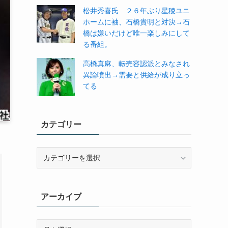
松井秀喜氏 ２６年ぶり星稜ユニ
ホームに袖、石橋貴明と対決→石
橋は嫌いだけど唯一楽しみにして
る番組。
高橋真麻、転売容認派とみなされ
異論噴出→需要と供給が成り立っ
てる
カテゴリー
カ
テ
ゴ
リ
アーカイブ
ー
ア