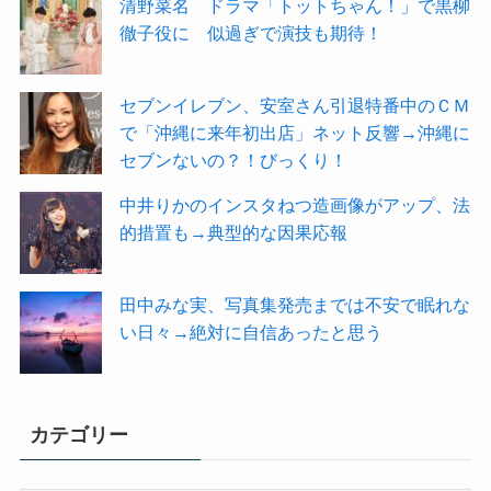
清野菜名 ドラマ「トットちゃん！」で黒柳
徹子役に 似過ぎで演技も期待！
セブンイレブン、安室さん引退特番中のＣＭ
で「沖縄に来年初出店」ネット反響→沖縄に
セブンないの？！びっくり！
中井りかのインスタねつ造画像がアップ、法
的措置も→典型的な因果応報
田中みな実、写真集発売までは不安で眠れな
い日々→絶対に自信あったと思う
カテゴリー