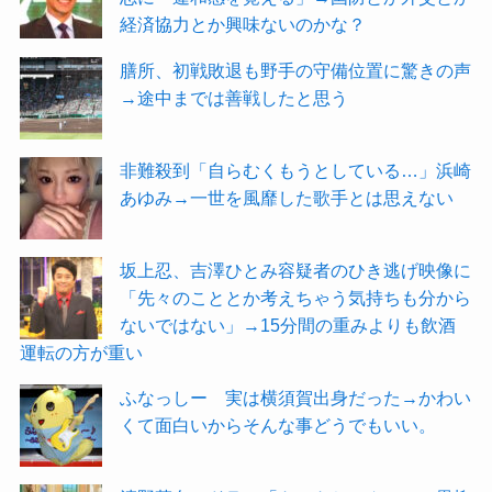
経済協力とか興味ないのかな？
膳所、初戦敗退も野手の守備位置に驚きの声
→途中までは善戦したと思う
非難殺到「自らむくもうとしている…」浜崎
あゆみ→一世を風靡した歌手とは思えない
坂上忍、吉澤ひとみ容疑者のひき逃げ映像に
「先々のこととか考えちゃう気持ちも分から
ないではない」→15分間の重みよりも飲酒
運転の方が重い
ふなっしー 実は横須賀出身だった→かわい
くて面白いからそんな事どうでもいい。