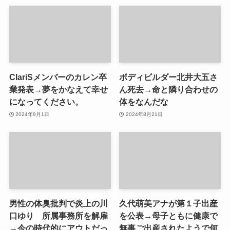
ClariSメンバーのカレン卒
ボディビルダー北井大五さ
業発表→夢をかなえて幸せ
ん死去→命と隣り合わせの
になってください。
体をなんだな
2024年9月1日
2024年8月21日
男性の体臭批判で炎上の川
久代萌美アナが第１子出産
口ゆり 所属事務所を解雇
を公表→母子ともに健康で
→今の時代的にアウトだっ
無事ご出産されたようで何