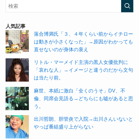
人気記事
落合博満氏「３、４年くらい前からイチロー
は動きが小さくなった」→原因がわかっても
直せないのが身体の衰え
リトル・マーメイド主演の黒人女優批判に
「哀れな人」→イメージと違うのだから文句
は当たり前。
麻世、本紙に激白「全くのうそ」DV、不
倫、同席会見語る→どちらにも嘘があると思
う。
出川哲朗、胆管炎で入院→出川さんいないと
やっぱ番組盛り上がらない