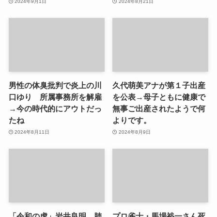
2024年9月1日
2024年8月21日
男性の体臭批判で炎上の川
久代萌美アナが第１子出産
口ゆり 所属事務所を解雇
を公表→母子ともに健康で
→今の時代的にアウトだっ
無事ご出産されたようで何
たね
よりです。
2024年8月11日
2024年8月9日
「令和の虎」岩井良明 肺
プロ雀士・馬場裕一さん死