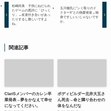
松嶋尚美 子供にねだられ
玉川徹氏に“シミ取りのド
たゲームの悪評に「びっく
クターX”との熱愛発覚→独
り」→友達付き合いがあっ
身ですしいいじゃないです
たりするし難しいですよ
か。
ね。
関連記事
ClariSメンバーのカレン卒
ボディビルダー北井大五さ
業発表→夢をかなえて幸せ
ん死去→命と隣り合わせの
になってください。
体をなんだな