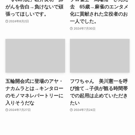
がんを告白→負けないで頑
去 65歳→麻雀のエンタメ
張ってほしいです。
化に貢献された立役者のお
一人でした。
2024年8月2日
2024年7月30日
五輪開会式に登場のアヤ・
フワちゃん 美川憲一を呼
ナカムラとは→キンタロー
び捨て→子供が観る時間帯
のモノマネレパートリーに
での起用は止めていただき
入りそうだな
たい
2024年7月27日
2024年7月24日