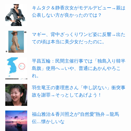
キムタク＆静香次女がモデルデビュー→親は
公表しない方が良かったのでは？
マギー、背中ざっくりワンピ姿に反響→出た
ての頃は本当に美少女だったのに。
平昌五輪：民間主催行事では「独島入り韓半
島旗」使用へ→いや、普通にあかんやろこ
れ。
羽生竜王の妻理恵さん「申し訳ない」衝突事
故を謝罪→そっとしてあげよう！
福山雅治＆香川照之が“自然愛”熱弁→龍馬
伝…懐かしいな