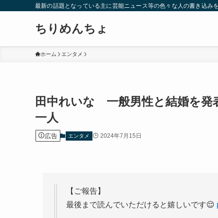
最新の話題となっている主に芸能ニュース等の色々な人の書き込み
ちりめんちょ
ホーム
エンタメ
田中れいな 一般男性と結婚を発
一人
広告
2024年7月15日
エンタメ
【ご報告】
最後まで読んでいただけると嬉しいです😌