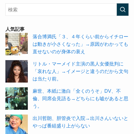
人気記事
落合博満氏「３、４年くらい前からイチロー
は動きが小さくなった」→原因がわかっても
直せないのが身体の衰え
リトル・マーメイド主演の黒人女優批判に
「哀れな人」→イメージと違うのだから文句
は当たり前。
麻世、本紙に激白「全くのうそ」DV、不
倫、同席会見語る→どちらにも嘘があると思
う。
出川哲朗、胆管炎で入院→出川さんいないと
やっぱ番組盛り上がらない