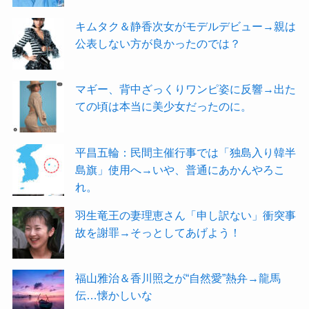
キムタク＆静香次女がモデルデビュー→親は
公表しない方が良かったのでは？
マギー、背中ざっくりワンピ姿に反響→出た
ての頃は本当に美少女だったのに。
平昌五輪：民間主催行事では「独島入り韓半
島旗」使用へ→いや、普通にあかんやろこ
れ。
羽生竜王の妻理恵さん「申し訳ない」衝突事
故を謝罪→そっとしてあげよう！
福山雅治＆香川照之が“自然愛”熱弁→龍馬
伝…懐かしいな