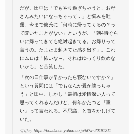
だが、田中は「でもやり過ぎちゃうと、お母
さんみたいになっちゃって…」と悩みを吐
露。今まで彼氏に「何時に帰ってくるの？っ
て聞いたことがない」というが、「朝4時ぐら
いに帰ってきても絶対起きてる。お帰りって
言うの。たまたま起きてた感を出す」。これ
にムロは「怖いな～。それはゆっくり飲めな
いかも」と苦笑した。
「次の日仕事が早かったら寝ないですか？」
という質問には「でもなんか愛が勝っちゃ
う」と田中。しかし「最初は愛情深い人って
思ってくれるんだけど、何年かたつと『重
い』って言われる。不思議」と首をかしげて
いた。
引用元: https://headlines.yahoo.co.jp/hl?a=20191211-