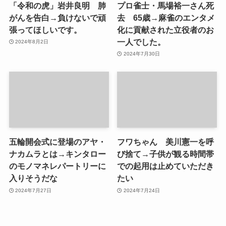
「令和の虎」岩井良明 肺
プロ雀士・馬場裕一さん死
がんを告白→負けないで頑
去 65歳→麻雀のエンタメ
張ってほしいです。
化に貢献された立役者のお
一人でした。
2024年8月2日
2024年7月30日
五輪開会式に登場のアヤ・
フワちゃん 美川憲一を呼
ナカムラとは→キンタロー
び捨て→子供が観る時間帯
のモノマネレパートリーに
での起用は止めていただき
入りそうだな
たい
2024年7月27日
2024年7月24日