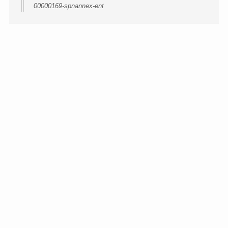
00000169-spnannex-ent