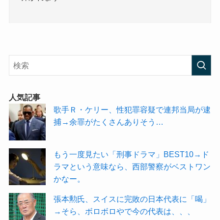
人気記事
歌手Ｒ・ケリー、性犯罪容疑で連邦当局が逮
捕→余罪がたくさんありそう…
もう一度見たい「刑事ドラマ」BEST10→ド
ラマという意味なら、西部警察がベストワン
かなー。
張本勲氏、スイスに完敗の日本代表に「喝」
→そら、ボロボロやで今の代表は、、、