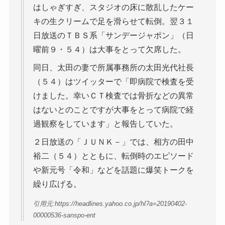
はしゃぎすぎ、スタジオの床に散乱したケー
キの生クリームで足を滑らせて転倒。翌３１
日放送のＴＢＳ系「サンデージャポン」（日
曜前９・５４）は大事をとって欠席した。
同日、太田の妻で所属事務所の太田光代社長
（５４）はツイッターで「即病院で検査を受
けました。幸いＣＴ検査では骨折などの異常
はないとのことですが大事をとって病院で経
過観察をしています」と報告していた。
２日放送の「ＪＵＮＫ－」では、相方の田中
裕二（５４）とともに、転倒時のエピソード
や新元号「令和」などを話題に爆笑トークを
繰り広げる。
引用元:https://headlines.yahoo.co.jp/hl?a=20190402-
00000536-sanspo-ent