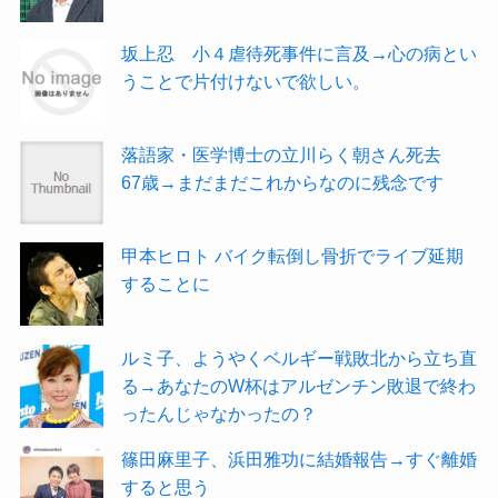
坂上忍 小４虐待死事件に言及→心の病とい
うことで片付けないで欲しい。
落語家・医学博士の立川らく朝さん死去
67歳→まだまだこれからなのに残念です
甲本ヒロト バイク転倒し骨折でライブ延期
することに
ルミ子、ようやくベルギー戦敗北から立ち直
る→あなたのW杯はアルゼンチン敗退で終わ
ったんじゃなかったの？
篠田麻里子、浜田雅功に結婚報告→すぐ離婚
すると思う