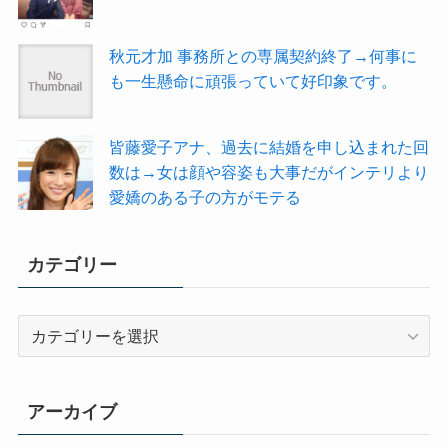
秋元才加 事務所との専属契約終了→何事に
も一生懸命に頑張っていて好印象です。
皆藤愛子アナ、過去に結婚を申し込まれた回
数は→女は顔や容姿も大事だがインテリより
愛嬌のある子の方がモテる
カテゴリー
カ
テ
ゴ
リ
アーカイブ
ー