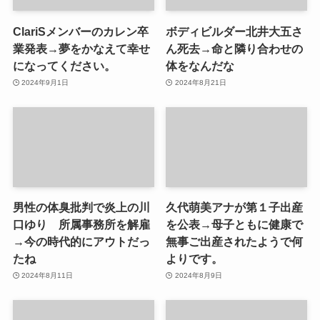
ClariSメンバーのカレン卒
ボディビルダー北井大五さ
業発表→夢をかなえて幸せ
ん死去→命と隣り合わせの
になってください。
体をなんだな
2024年9月1日
2024年8月21日
男性の体臭批判で炎上の川
久代萌美アナが第１子出産
口ゆり 所属事務所を解雇
を公表→母子ともに健康で
→今の時代的にアウトだっ
無事ご出産されたようで何
たね
よりです。
2024年8月11日
2024年8月9日