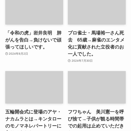
「令和の虎」岩井良明 肺
プロ雀士・馬場裕一さん死
がんを告白→負けないで頑
去 65歳→麻雀のエンタメ
張ってほしいです。
化に貢献された立役者のお
一人でした。
2024年8月2日
2024年7月30日
五輪開会式に登場のアヤ・
フワちゃん 美川憲一を呼
ナカムラとは→キンタロー
び捨て→子供が観る時間帯
のモノマネレパートリーに
での起用は止めていただき