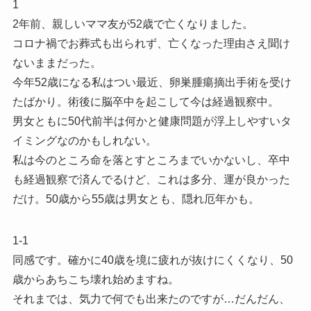
1
2年前、親しいママ友が52歳で亡くなりました。
コロナ禍でお葬式も出られず、亡くなった理由さえ聞け
ないままだった。
今年52歳になる私はつい最近、卵巣腫瘍摘出手術を受け
たばかり。術後に脳卒中を起こして今は経過観察中。
男女ともに50代前半は何かと健康問題が浮上しやすいタ
イミングなのかもしれない。
私は今のところ命を落とすところまでいかないし、卒中
も経過観察で済んでるけど、これは多分、運が良かった
だけ。50歳から55歳は男女とも、隠れ厄年かも。
1-1
同感です。確かに40歳を境に疲れが抜けにくくなり、50
歳からあちこち壊れ始めますね。
それまでは、気力で何でも出来たのですが…だんだん、