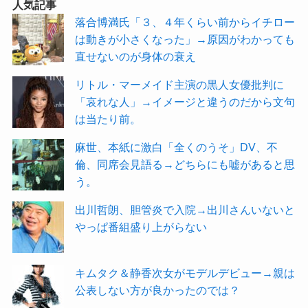
人気記事
落合博満氏「３、４年くらい前からイチロー
は動きが小さくなった」→原因がわかっても
直せないのが身体の衰え
リトル・マーメイド主演の黒人女優批判に
「哀れな人」→イメージと違うのだから文句
は当たり前。
麻世、本紙に激白「全くのうそ」DV、不
倫、同席会見語る→どちらにも嘘があると思
う。
出川哲朗、胆管炎で入院→出川さんいないと
やっぱ番組盛り上がらない
キムタク＆静香次女がモデルデビュー→親は
公表しない方が良かったのでは？