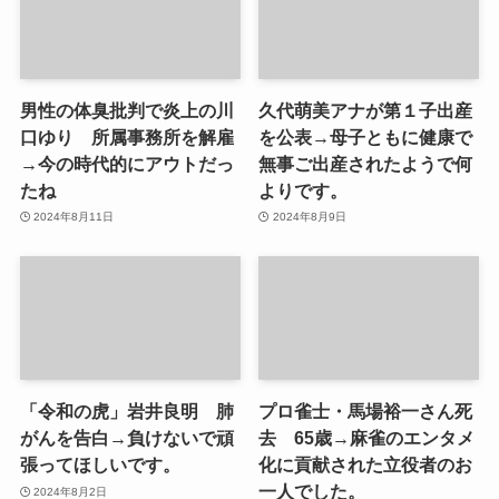
男性の体臭批判で炎上の川
久代萌美アナが第１子出産
口ゆり 所属事務所を解雇
を公表→母子ともに健康で
→今の時代的にアウトだっ
無事ご出産されたようで何
たね
よりです。
2024年8月11日
2024年8月9日
「令和の虎」岩井良明 肺
プロ雀士・馬場裕一さん死
がんを告白→負けないで頑
去 65歳→麻雀のエンタメ
張ってほしいです。
化に貢献された立役者のお
一人でした。
2024年8月2日