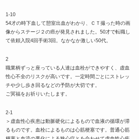
1-10
54才の時下血して憩室出血がわかり、ＣＴ撮った時の画
像からステージ２の癌が発見されました。50才で転職し
て依頼入院4回手術3回。なかなか激しい50代。
2
職業柄ずっと座っている人達は血栓ができやすく、虚血
性心不全のリスクが高いです。一定時間ごとにストレッ
チや少し歩き回るなどの予防が大切です。
ご冥福をお祈りいたします。
2-1
＞虚血性心疾患は動脈硬化によるもので血液の循環が滞
るものです。血栓によるものは心筋梗塞です。普通心筋
梗塞と血流の悪化による狭心症とを合わせて虚血性心疾