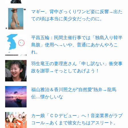
マギー、背中ざっくりワンピ姿に反響→出た
ての頃は本当に美少女だったのに。
平昌五輪：民間主催行事では「独島入り韓半
島旗」使用へ→いや、普通にあかんやろこ
れ。
羽生竜王の妻理恵さん「申し訳ない」衝突事
故を謝罪→そっとしてあげよう！
福山雅治＆香川照之が“自然愛”熱弁→龍馬
伝…懐かしいな
カー娘「ＣＤデビュー」へ！音楽業界がラブ
コール→あくまで彼女たちはアスリート。