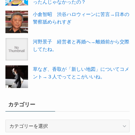
ったんじゃなかったの？
小倉智昭 渋谷ハロウィーンに苦言→日本の
警察舐められすぎ
河野景子 経営者と再婚へ→離婚前から交際
してたね。
草なぎ、香取が「新しい地図」についてコメ
ント→３人でってとこがいいね。
カテゴリー
カ
テ