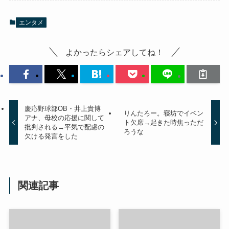
エンタメ
よかったらシェアしてね！
慶応野球部OB・井上貴博
りんたろー。寝坊でイベン
アナ、母校の応援に関して
ト欠席→起きた時焦っただ
批判される→平気で配慮の
ろうな
欠ける発言をした
関連記事