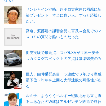
サンシャイン池崎、超ボロ実家住む両親に新
築プレゼント→本当に良い人。ずっと応援し
たい。
宮迫、渡部建の謝罪会見に言及→会見でのマ
スコミの質問は酷いものだった
衝突実験で最高点、スバルXVが世界一安全
→カタログスペック上の欠点はほぼ燃費のみ
巨人、由伸采配裏目 ５連敗で６年ぶり単独
最下位→昨年を上回る大型連敗の可能性があ
る
ルミ子、ようやくベルギー戦敗北から立ち直
る→あなたのW杯はアルゼンチン敗退で終わ