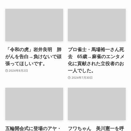
「令和の虎」岩井良明 肺
プロ雀士・馬場裕一さん死
がんを告白→負けないで頑
去 65歳→麻雀のエンタメ
張ってほしいです。
化に貢献された立役者のお
一人でした。
2024年8月2日
2024年7月30日
五輪開会式に登場のアヤ・
フワちゃん 美川憲一を呼