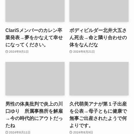
ClariSメンバーのカレン卒
ボディビルダー北井大五さ
業発表→夢をかなえて幸せ
ん死去→命と隣り合わせの
になってください。
体をなんだな
2024年9月1日
2024年8月21日
男性の体臭批判で炎上の川
久代萌美アナが第１子出産
口ゆり 所属事務所を解雇
を公表→母子ともに健康で
→今の時代的にアウトだっ
無事ご出産されたようで何
たね
よりです。
2024年8月11日
2024年8月9日