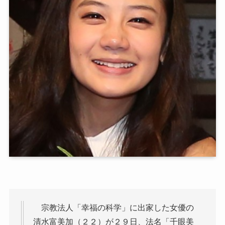
宗教法人「幸福の科学」に出家した女優の
清水富美加（２２）が２９日、法名「千眼美