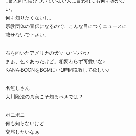
1番人間と結びついていない人に言われても何も響かな
い。
何も知りたくないし。
宗教団体の宣伝になるので、こんな目につくニュースに
載せないで下さい。
右を向いたアメリカの犬▽･ω･▽バゥ♪
まぁ、色々あったけど。相変わらず可愛いな♪
KANA-BOONをBGMに小1時間説教して欲しい♪
名無しさん
大川隆法の真実こそ知るべきでは？
ポニポニ
何も知らないけど
交尾したいなぁ