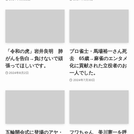
「令和の虎」岩井良明 肺
プロ雀士・馬場裕一さん死
がんを告白→負けないで頑
去 65歳→麻雀のエンタメ
張ってほしいです。
化に貢献された立役者のお
一人でした。
2024年8月2日
2024年7月30日
五輪開会式に登場のアヤ・
フワちゃん 美川憲一を呼