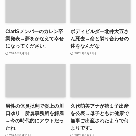
ClariSメンバーのカレン卒
ボディビルダー北井大五さ
業発表→夢をかなえて幸せ
ん死去→命と隣り合わせの
になってください。
体をなんだな
2024年9月1日
2024年8月21日
男性の体臭批判で炎上の川
久代萌美アナが第１子出産
口ゆり 所属事務所を解雇
を公表→母子ともに健康で
→今の時代的にアウトだっ
無事ご出産されたようで何
たね
よりです。
2024年8月11日
2024年8月9日