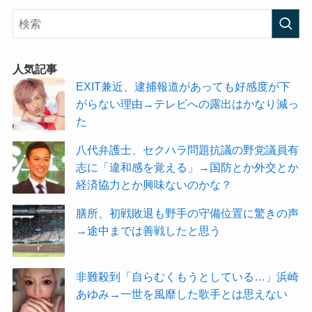
人気記事
EXIT兼近、逮捕報道があっても好感度が下
がらない理由→テレビへの露出はかなり減っ
た
八代弁護士、セクハラ問題抗議の野党議員有
志に「違和感を覚える」→国防とか外交とか
経済協力とか興味ないのかな？
膳所、初戦敗退も野手の守備位置に驚きの声
→途中までは善戦したと思う
非難殺到「自らむくもうとしている…」浜崎
あゆみ→一世を風靡した歌手とは思えない