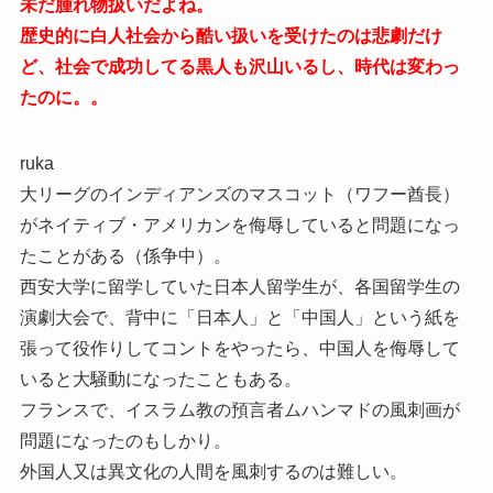
未だ腫れ物扱いだよね。
歴史的に白人社会から酷い扱いを受けたのは悲劇だけ
ど、社会で成功してる黒人も沢山いるし、時代は変わっ
たのに。。
ruka
大リーグのインディアンズのマスコット（ワフー酋長）
がネイティブ・アメリカンを侮辱していると問題になっ
たことがある（係争中）。
西安大学に留学していた日本人留学生が、各国留学生の
演劇大会で、背中に「日本人」と「中国人」という紙を
張って役作りしてコントをやったら、中国人を侮辱して
いると大騒動になったこともある。
フランスで、イスラム教の預言者ムハンマドの風刺画が
問題になったのもしかり。
外国人又は異文化の人間を風刺するのは難しい。