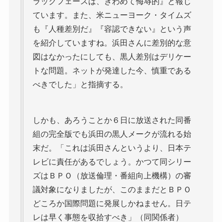
ラックフェースは、きわめて侮辱的』と報じ
ています。また、米ニューヨーク・タイムズ
も『人種差別だ』『容認できない』という声
を紹介していますね。浜田さんに差別的な意
図はなかったにしても、黒人差別はデリケー
トな問題。ネットが発達した今、慎重である
べきでした」と指摘する。
しかも、あろうことか６日に放送された同番
組の完全版でも浜田の黒人メークが流れる始
末だ。「これは浜田さんというより、日本テ
レビに責任があるでしょう。かつて同シリー
ズはＢＰＯ（放送倫理・番組向上機構）の審
議対象になりましたが、このままだとＢＰＯ
どころか国際問題に発展しかねません。日テ
レは早く事態を収拾すべき」（同関係者）