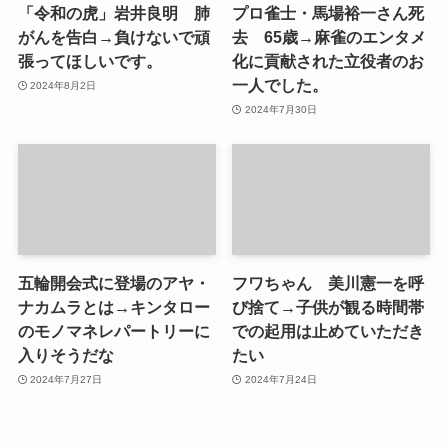
「令和の虎」岩井良明 肺
プロ雀士・馬場裕一さん死
がんを告白→負けないで頑
去 65歳→麻雀のエンタメ
張ってほしいです。
化に貢献された立役者のお
一人でした。
2024年8月2日
2024年7月30日
五輪開会式に登場のアヤ・
フワちゃん 美川憲一を呼
ナカムラとは→キンタロー
び捨て→子供が観る時間帯
のモノマネレパートリーに
での起用は止めていただき
入りそうだな
たい
2024年7月27日
2024年7月24日