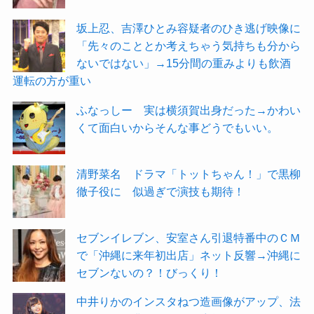
坂上忍、吉澤ひとみ容疑者のひき逃げ映像に
「先々のこととか考えちゃう気持ちも分から
ないではない」→15分間の重みよりも飲酒
運転の方が重い
ふなっしー 実は横須賀出身だった→かわい
くて面白いからそんな事どうでもいい。
清野菜名 ドラマ「トットちゃん！」で黒柳
徹子役に 似過ぎで演技も期待！
セブンイレブン、安室さん引退特番中のＣＭ
で「沖縄に来年初出店」ネット反響→沖縄に
セブンないの？！びっくり！
中井りかのインスタねつ造画像がアップ、法