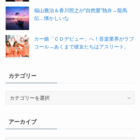
福山雅治＆香川照之が“自然愛”熱弁→龍馬
伝…懐かしいな
カー娘「ＣＤデビュー」へ！音楽業界がラブ
コール→あくまで彼女たちはアスリート。
カテゴリー
カ
テ
ゴ
リ
アーカイブ
ー