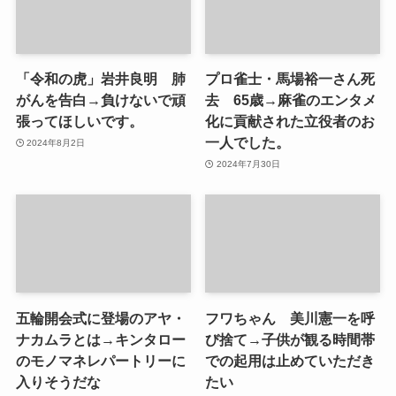
「令和の虎」岩井良明 肺
プロ雀士・馬場裕一さん死
がんを告白→負けないで頑
去 65歳→麻雀のエンタメ
張ってほしいです。
化に貢献された立役者のお
一人でした。
2024年8月2日
2024年7月30日
五輪開会式に登場のアヤ・
フワちゃん 美川憲一を呼
ナカムラとは→キンタロー
び捨て→子供が観る時間帯
のモノマネレパートリーに
での起用は止めていただき
入りそうだな
たい