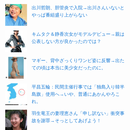
出川哲朗、胆管炎で入院→出川さんいないと
やっぱ番組盛り上がらない
キムタク＆静香次女がモデルデビュー→親は
公表しない方が良かったのでは？
マギー、背中ざっくりワンピ姿に反響→出た
ての頃は本当に美少女だったのに。
平昌五輪：民間主催行事では「独島入り韓半
島旗」使用へ→いや、普通にあかんやろこ
れ。
羽生竜王の妻理恵さん「申し訳ない」衝突事
故を謝罪→そっとしてあげよう！