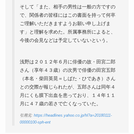
そして「また、相手の男性は一般の方ですの
で、関係者の皆様にはこの書面を持って何卒
ご理解いただきますようお願い申し上げま
す」と理解を求めた。所属事務所によると、
今後の会見などは予定していないという。
浅野は２０１２年６月に俳優の故・田宮二郎
さん（享年４３歳）の次男で俳優の田宮五郎
（本名・柴田英晃＝しばた・ひであき）さん
との交際が報じられたが、五郎さんは同年４
月にくも膜下出血を患っており、１４年１１
月に４７歳の若さで亡くなっていた。
引用元:
https://headlines.yahoo.co.jp/hl?a=20180111-
00000100-sph-ent