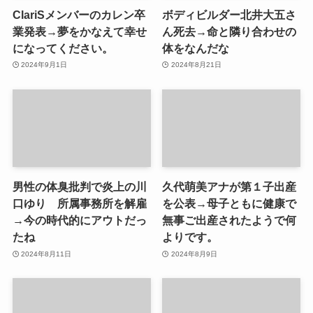
ClariSメンバーのカレン卒
ボディビルダー北井大五さ
業発表→夢をかなえて幸せ
ん死去→命と隣り合わせの
になってください。
体をなんだな
2024年9月1日
2024年8月21日
男性の体臭批判で炎上の川
久代萌美アナが第１子出産
口ゆり 所属事務所を解雇
を公表→母子ともに健康で
→今の時代的にアウトだっ
無事ご出産されたようで何
たね
よりです。
2024年8月11日
2024年8月9日