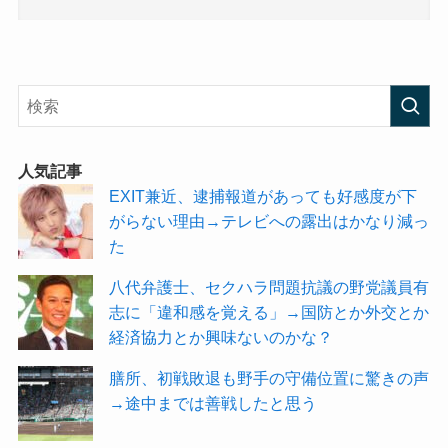
人気記事
EXIT兼近、逮捕報道があっても好感度が下
がらない理由→テレビへの露出はかなり減っ
た
八代弁護士、セクハラ問題抗議の野党議員有
志に「違和感を覚える」→国防とか外交とか
経済協力とか興味ないのかな？
膳所、初戦敗退も野手の守備位置に驚きの声
→途中までは善戦したと思う