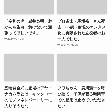
「令和の虎」岩井良明 肺
プロ雀士・馬場裕一さん死
がんを告白→負けないで頑
去 65歳→麻雀のエンタメ
張ってほしいです。
化に貢献された立役者のお
一人でした。
2024年8月2日
2024年7月30日
五輪開会式に登場のアヤ・
フワちゃん 美川憲一を呼
ナカムラとは→キンタロー
び捨て→子供が観る時間帯
のモノマネレパートリーに
での起用は止めていただき
入りそうだな
たい