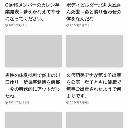
ClariSメンバーのカレン卒
ボディビルダー北井大五さ
業発表→夢をかなえて幸せ
ん死去→命と隣り合わせの
になってください。
体をなんだな
2024年9月1日
2024年8月21日
男性の体臭批判で炎上の川
久代萌美アナが第１子出産
口ゆり 所属事務所を解雇
を公表→母子ともに健康で
→今の時代的にアウトだっ
無事ご出産されたようで何
たね
よりです。
2024年8月11日
2024年8月9日