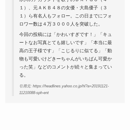
１）、元ＡＫＢ４８の女優・大島優子（３
１）ら有名人もフォロー。この日までにフォ
ロワー数は４万３０００人を突破した。
今回の投稿には「かわいすぎです！」「キュ
ートなお写真とても嬉しいです」「本当に最
高の王子様です」「こじるりに似てる」「動
物も可愛いけどきーちゃんがいちばん可愛か
った笑」などのコメントが続々と集まってい
る。
引用元: https://headlines.yahoo.co.jp/hl?a=20191121-
11210088-sph-ent