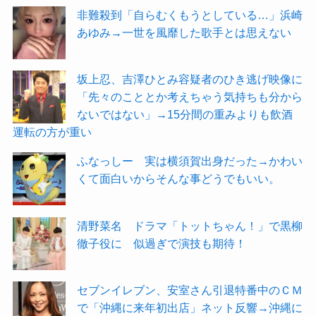
非難殺到「自らむくもうとしている…」浜崎
あゆみ→一世を風靡した歌手とは思えない
坂上忍、吉澤ひとみ容疑者のひき逃げ映像に
「先々のこととか考えちゃう気持ちも分から
ないではない」→15分間の重みよりも飲酒
運転の方が重い
ふなっしー 実は横須賀出身だった→かわい
くて面白いからそんな事どうでもいい。
清野菜名 ドラマ「トットちゃん！」で黒柳
徹子役に 似過ぎで演技も期待！
セブンイレブン、安室さん引退特番中のＣＭ
で「沖縄に来年初出店」ネット反響→沖縄に