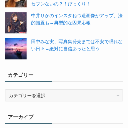
セブンないの？！びっくり！
中井りかのインスタねつ造画像がアップ、法
的措置も→典型的な因果応報
田中みな実、写真集発売までは不安で眠れな
い日々→絶対に自信あったと思う
カテゴリー
カ
テ
ゴ
リ
アーカイブ
ー