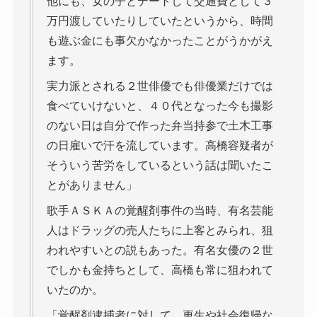
他にも、女の子とデートして交通費として３
万円渡していたりしていたというから、時間
も遊ぶ金にも事欠かなかったことがうかがえ
ます。
実力派とされる２世俳優でも俳優業だけでは
食べていけないと、４０代となった今も撮影
のない日は自分で作った弁当持参で土木工事
の日雇いで汗を流しています。高橋容疑者が
そういう苦労をしているという話は聞いたこ
とがありません」
歌手ＡＳＫＡの覚醒剤事件の当時、有名芸能
人はドラッグの売人たちに上客とみられ、狙
われやすいとの説もあった。有名女優の２世
でしかも金持ちとして、高橋も常に狙われて
いたのか。
「覚醒剤逮捕者に対して、更生や社会復帰な