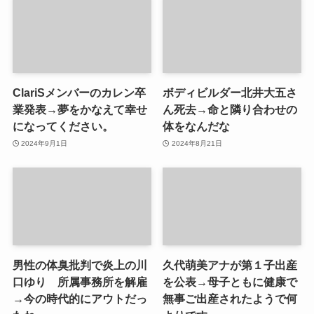
ClariSメンバーのカレン卒
ボディビルダー北井大五さ
業発表→夢をかなえて幸せ
ん死去→命と隣り合わせの
になってください。
体をなんだな
2024年9月1日
2024年8月21日
男性の体臭批判で炎上の川
久代萌美アナが第１子出産
口ゆり 所属事務所を解雇
を公表→母子ともに健康で
→今の時代的にアウトだっ
無事ご出産されたようで何