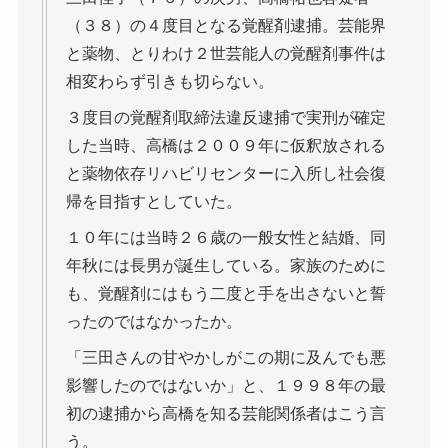
（３８）の４度目となる覚醒剤逮捕。芸能界
と薬物、とりわけ２世芸能人の覚醒剤事件は
相変わらず引きも切らない。
３度目の覚醒剤取締法違反逮捕で実刑が確定
した当時、高橋は２００９年に仮釈放される
と薬物依存リハビリセンターに入所し社会復
帰を目指すとしていた。
１０年には当時２６歳の一般女性と結婚、同
年秋には長男が誕生している。家族のために
も、覚醒剤にはもう二度と手を出さないと誓
ったのではなかったか。
「三田さんの甘やかしがこの期に及んでも悪
影響したのではないか」と、１９９８年の最
初の逮捕から高橋を知る芸能関係者はこう言
う。