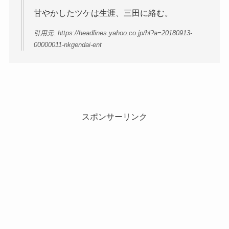
甘やかしたツケは生涯、三田に絡む。
引用元: https://headlines.yahoo.co.jp/hl?a=20180913-
00000011-nkgendai-ent
スポンサーリンク