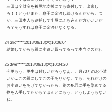
三田は全財産を被災地支援にでも寄付して、出家し
ろ！！どうせまた、息子に金渡し続けるんだから。つ
か、三田本人も逮捕して牢屋にぶち込んだ方がいいだ
ろ？そうすれば息子に金渡せなくなる。
24 :
nic*****
:
2018/09/13(木)10:06:04
結婚してからも親に小遣い貰ってるって本当クズだわ
25 :
twe*****
:
2018/09/13(木)10:04:20
今更もう、更生は難しいだろうなぁ。。月70万のお小遣
いか…この親にしてこの子ありかな。でも、それだけの
お小遣いをあげてなかったら、別の犯罪に手を染めて薬
物を入手してたかも？ほんとにもう、どうしようもない
ね。