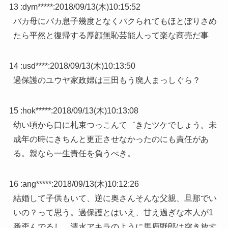
13 :
dym*****
:
2018/09/13(木)10:15:52
バカ母にバカ息子幾度となくパクられてもほとぼりさめ
たら平然と復帰する厚顔無恥芸能人って楽な商売だ事
14 :
usd****
:
2018/09/13(木)10:13:50
過保護のユウヤ家政婦は三田もう廃人まっしぐら？
15 :
hok*****
:
2018/09/13(木)10:13:08
幼い頃から口に札束つっこんて゛きたツケでしょう。未
成年の時にきちんと更正させなかったのにも責任があ
る。親なら一生責任を負うべき。
16 :
ang*****
:
2018/09/13(木)10:12:26
結婚して子供もいて、逆に奥さんそんな父親、旦那でい
いの？って思う。過保護とはいえ、甘え過ぎな本人が1
番歪んでるし、清水アキラのように馬鹿野郎は突き放す