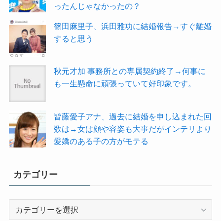
ったんじゃなかったの？
篠田麻里子、浜田雅功に結婚報告→すぐ離婚
すると思う
秋元才加 事務所との専属契約終了→何事に
も一生懸命に頑張っていて好印象です。
皆藤愛子アナ、過去に結婚を申し込まれた回
数は→女は顔や容姿も大事だがインテリより
愛嬌のある子の方がモテる
カテゴリー
カ
テ