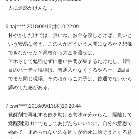
人に迷惑かけんなし
6 :
taj*****
:
2018/09/13(木)10:22:09
甘やかしだけでは、無いね。お金を渡しとけば、良いと
いう安易な考え。この人がどういう人間になるか？想像
できなかった？高校から大金を渡せば、
アホらして勉強せずに悪い仲間が集まるだけだし、1回
目のパーティ現場は、普通入れなくするやろー。2回目
でまた同じ現場。その頃からこの子は、普通でないから
諦めてた感がある。
7 :
swi*****
:
2018/09/13(木)10:20:44
覚醒剤で再犯する奴を助ける意味が分からん。隔離して
覚醒剤漬けにでもしてあげたらいいのに。自分の意思で
始めて、止められないのを周りが必死に治そうとする意