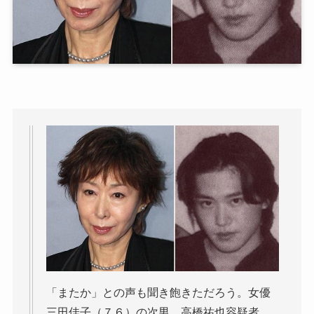
「またか」との声も聞き飽きただろう。女優
三田佳子（７６）の次男、高橋祐也容疑者