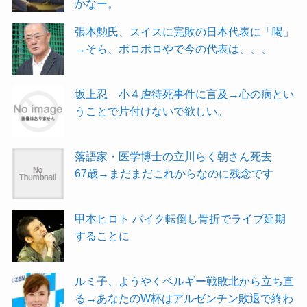
かなー。
張本勲氏、スイスに完敗の日本代表に「喝」
→そら、ボロボロやで今の代表は、、、
坂上忍 小４虐待死事件に言及→心の病とい
うことで片付けないで欲しい。
落語家・医学博士の立川らく朝さん死去
67歳→まだまだこれからなのに残念です
甲本ヒロト バイク転倒し骨折でライブ延期
することに
ルミ子、ようやくベルギー戦敗北から立ち直
る→あなたのW杯はアルゼンチン敗退で終わ