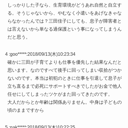
しっかりした子なら、生育環境がどうあれ自然と自立す
る。そうじゃないから、やむなく小遣いをあげなきゃな
らなかったんでは？三田佳子にしても、息子が障害者と
は言えないから単なる過保護という事になってしまうん
だと思う。
4 :
goo*****
:
2018/09/13(木)10:23:34
確かに三田が子育てよりも仕事を優先した結果なんだと
思います。なのですべて後手に回ってしまい収拾がつか
ないのです。本当は初犯のときに仕事を引退して息子が
立ち直るまで必死にサポートすべきでしたがお金で他人
任せにしてしまったツケがまた回ってきたのです。
大人だからとか年齢は関係ありません。中身は子どもの
頃のままですから
5 :
nak*****
:
2018/09/13(木)10:22:25