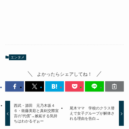
エンタメ
よかったらシェアしてね！
西武・源田 元乃木坂４
尾木ママ 学校のクラス替
６・衛藤美彩と真剣交際宣
えで女子グループが解体さ
言の“代償”→嫉妬する気持
れる理由を告白→
ちはわかるぞぉー