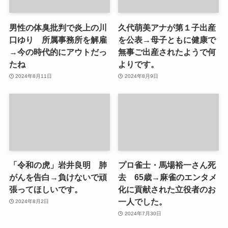
男性の体臭批判で炎上の川
久代萌美アナが第１子出産
口ゆり 所属事務所を解雇
を公表→母子ともに健康で
→今の時代的にアウトだっ
無事ご出産されたようで何
たね
よりです。
2024年8月11日
2024年8月9日
「令和の虎」岩井良明 肺
プロ雀士・馬場裕一さん死
がんを告白→負けないで頑
去 65歳→麻雀のエンタメ
張ってほしいです。
化に貢献された立役者のお
一人でした。
2024年8月2日
2024年7月30日