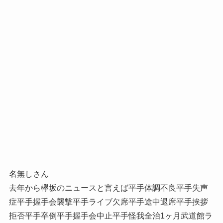
名無しさん
去年から欅坂のニュースと言えば平手体調不良平手失声
症平手握手会襲撃平手ライブ欠席平手途中退席平手挨拶
拒否平手卒倒平手握手会中止平手怪我全治1ヶ月武道館ラ