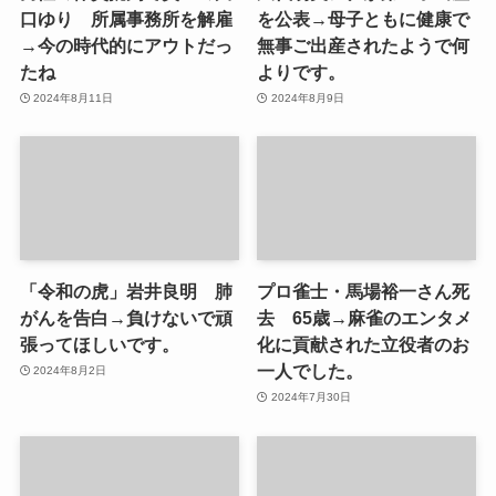
口ゆり 所属事務所を解雇
を公表→母子ともに健康で
→今の時代的にアウトだっ
無事ご出産されたようで何
たね
よりです。
2024年8月11日
2024年8月9日
「令和の虎」岩井良明 肺
プロ雀士・馬場裕一さん死
がんを告白→負けないで頑
去 65歳→麻雀のエンタメ
張ってほしいです。
化に貢献された立役者のお
一人でした。
2024年8月2日
2024年7月30日