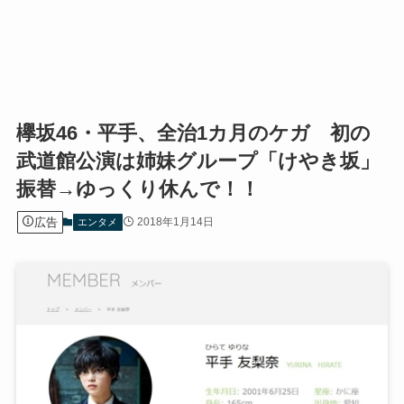
欅坂46・平手、全治1カ月のケガ 初の
武道館公演は姉妹グループ「けやき坂」
振替→ゆっくり休んで！！
広告
2018年1月14日
エンタメ