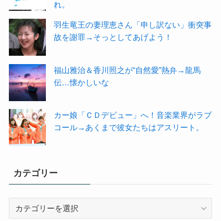
れ。
羽生竜王の妻理恵さん「申し訳ない」衝突事
故を謝罪→そっとしてあげよう！
福山雅治＆香川照之が“自然愛”熱弁→龍馬
伝…懐かしいな
カー娘「ＣＤデビュー」へ！音楽業界がラブ
コール→あくまで彼女たちはアスリート。
カテゴリー
カ
テ