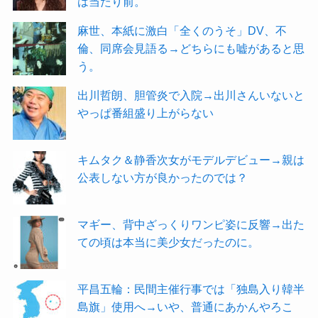
は当たり前。
麻世、本紙に激白「全くのうそ」DV、不
倫、同席会見語る→どちらにも嘘があると思
う。
出川哲朗、胆管炎で入院→出川さんいないと
やっぱ番組盛り上がらない
キムタク＆静香次女がモデルデビュー→親は
公表しない方が良かったのでは？
マギー、背中ざっくりワンピ姿に反響→出た
ての頃は本当に美少女だったのに。
平昌五輪：民間主催行事では「独島入り韓半
島旗」使用へ→いや、普通にあかんやろこ