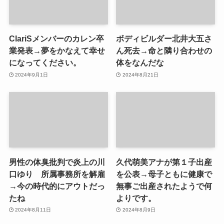
ClariSメンバーのカレン卒
ボディビルダー北井大五さ
業発表→夢をかなえて幸せ
ん死去→命と隣り合わせの
になってください。
体をなんだな
2024年9月1日
2024年8月21日
男性の体臭批判で炎上の川
久代萌美アナが第１子出産
口ゆり 所属事務所を解雇
を公表→母子ともに健康で
→今の時代的にアウトだっ
無事ご出産されたようで何
たね
よりです。
2024年8月11日
2024年8月9日