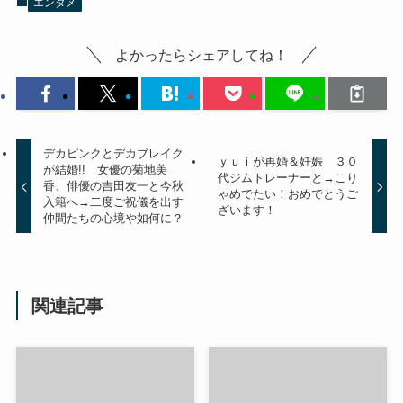
エンタメ
よかったらシェアしてね！
デカピンクとデカブレイク
ｙｕｉが再婚＆妊娠 ３０
が結婚!! 女優の菊地美
代ジムトレーナーと→こり
香、俳優の吉田友一と今秋
ゃめでたい！おめでとうご
入籍へ→二度ご祝儀を出す
ざいます！
仲間たちの心境や如何に？
関連記事