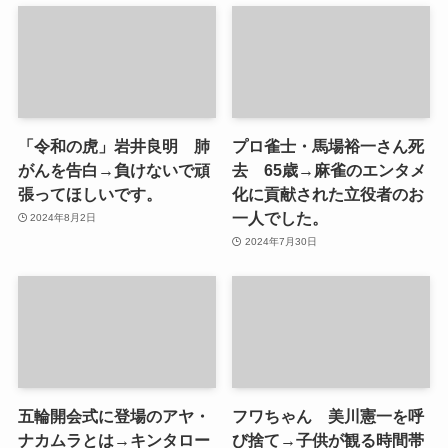
「令和の虎」岩井良明 肺
プロ雀士・馬場裕一さん死
がんを告白→負けないで頑
去 65歳→麻雀のエンタメ
張ってほしいです。
化に貢献された立役者のお
一人でした。
2024年8月2日
2024年7月30日
五輪開会式に登場のアヤ・
フワちゃん 美川憲一を呼
ナカムラとは→キンタロー
び捨て→子供が観る時間帯