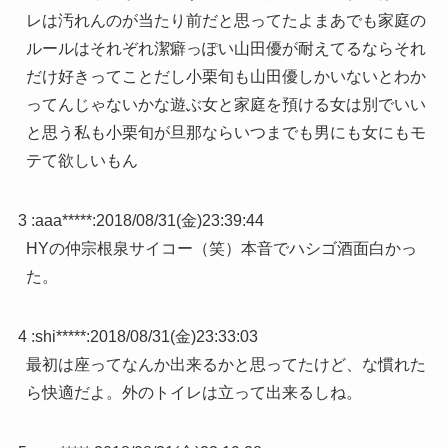
レは汚れんのが当たり前だと思ってたよまあでも家庭の
ルールはそれぞれ潔癖っぽい山田優が耐えてるならそれ
だけ好きってことだし小栗旬も山田優しかいないとわか
ってんじゃないかな遊ぶ女と家庭を預ける女は別でいい
と思う私も小栗旬が旦那ならいつまでも男にも女にもモ
テて欲しいもん
3 :
aaa*****
:
2018/08/31(金)23:39:44
HYの仲宗根泉サイコー（笑）本音でハシゴ酒面白かっ
た。
4 :
shi*****
:
2018/08/31(金)23:33:03
最初は座ってなんか出来るかと思ってたけど、な慣れた
ら快適だよ。外のトイレは立って出来るしね。