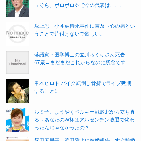
→そら、ボロボロやで今の代表は、、、
坂上忍 小４虐待死事件に言及→心の病とい
うことで片付けないで欲しい。
落語家・医学博士の立川らく朝さん死去
67歳→まだまだこれからなのに残念です
甲本ヒロト バイク転倒し骨折でライブ延期
することに
ルミ子、ようやくベルギー戦敗北から立ち直
る→あなたのW杯はアルゼンチン敗退で終わ
ったんじゃなかったの？
篠田麻里子、浜田雅功に結婚報告→すぐ離婚