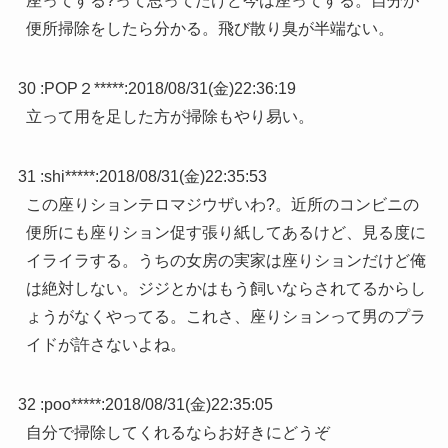
座ってする?って思ってたけど今は座ってする。自分が
便所掃除をしたら分かる。飛び散り臭が半端ない。
30 :
POP２*****
:
2018/08/31(金)22:36:19
立って用を足した方が掃除もやり易い。
31 :
shi*****
:
2018/08/31(金)22:35:53
この座りションテロマジウザいわ?。近所のコンビニの
便所にも座りション促す張り紙してあるけど、見る度に
イライラする。うちの女房の実家は座りションだけど俺
は絶対しない。ジジとかはもう飼いならされてるからし
ょうがなくやってる。これさ、座りションって男のプラ
イドが許さないよね。
32 :
poo*****
:
2018/08/31(金)22:35:05
自分で掃除してくれるならお好きにどうぞ