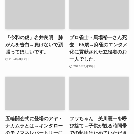
「令和の虎」岩井良明 肺
プロ雀士・馬場裕一さん死
がんを告白→負けないで頑
去 65歳→麻雀のエンタメ
張ってほしいです。
化に貢献された立役者のお
一人でした。
2024年8月2日
2024年7月30日
五輪開会式に登場のアヤ・
フワちゃん 美川憲一を呼
ナカムラとは→キンタロー
び捨て→子供が観る時間帯
のモノマネレパートリーに
での起用は止めていただき