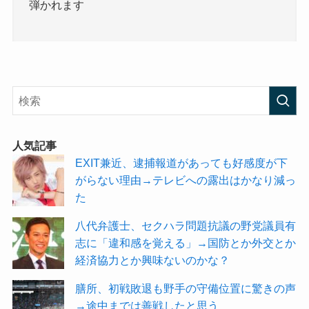
弾かれます
人気記事
EXIT兼近、逮捕報道があっても好感度が下
がらない理由→テレビへの露出はかなり減っ
た
八代弁護士、セクハラ問題抗議の野党議員有
志に「違和感を覚える」→国防とか外交とか
経済協力とか興味ないのかな？
膳所、初戦敗退も野手の守備位置に驚きの声
→途中までは善戦したと思う