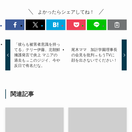
よかったらシェアしてね！
「彼らも被害者意識を持っ
てる」テリー伊藤、北朝鮮
尾木ママ 加計学園理事長
擁護発言で炎上 マニアの
の会見を批判→もうTVに
過去も→このジジイ、今や
顔を出さないでください！
反日で有名だな。
関連記事