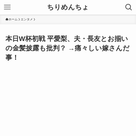
ちりめんちょ
ホーム
エンタメ
本日W杯初戦 平愛梨、夫・長友とお揃い
の金髪披露も批判？ →痛々しい嫁さんだ
事！