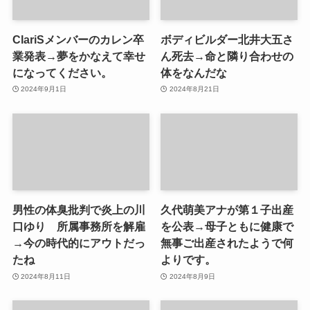
ClariSメンバーのカレン卒
ボディビルダー北井大五さ
業発表→夢をかなえて幸せ
ん死去→命と隣り合わせの
になってください。
体をなんだな
2024年9月1日
2024年8月21日
男性の体臭批判で炎上の川
久代萌美アナが第１子出産
口ゆり 所属事務所を解雇
を公表→母子ともに健康で
→今の時代的にアウトだっ
無事ご出産されたようで何
たね
よりです。
2024年8月11日
2024年8月9日