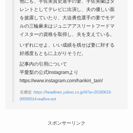
他にも、宇佐美貴史選手の妻、宇佐美蘭はタ
レントとしてテレビに出演し、夫の優しい面
を披露していたり、大迫勇也選手の妻でモデ
ルの三輪麻未はジュニアアスリートフードマ
イスターの資格を取得し、夫を支えている。
いずれにせよ、いい成績を残せば妻に対する
好感度もともに上がりそうだ。
記事内の引用について
平愛梨の公式Instagramより
https://www.instagram.com/harikiri_tairi/
引用元:
https://headlines.yahoo.co.jp/hl?a=20180619-
00000014-reallive-ent
スポンサーリンク