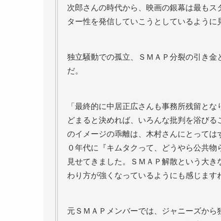
次郎さんの時代から、映画の銀幕は最もス
ター性を発信していこうとしているように
独立騒動での孤立、ＳＭＡＰ分裂の引き金
だ。
「最終的に中居正広さんも事務所残留とな
どまると決めれば、いろんな批判を浴びる
のイメージの乖離は、木村さんにとっては
０年代に『キムタクって、どうやら公共物
見せてきました。ＳＭＡＰ解散という大き
わり方が強くなっているようにも感じます
元ＳＭＡＰメンバーでは、ジャニーズから