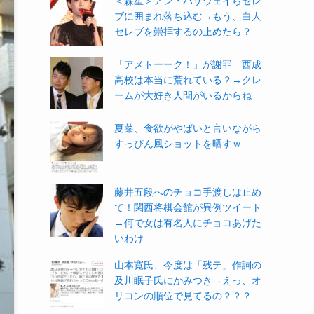
＜森星＞アン・ハサウェイらセレ
ブに囲まれ落ち込む→もう、白人
セレブを崇拝するの止めたら？
「アメトーーク！」が謝罪 西成
高校は本当に荒れている？→クレ
ームが大好き人間がいるからね
夏菜、食欲がやばいと言いながら
すっぴん風ショットを晒すｗ
藤井五段へのチョコ手渡しは止め
て！関西将棋会館が異例ツイート
→何で女は有名人にチョコあげた
いわけ
山本寛氏、今度は「残テ」作詞の
及川眠子氏にかみつき→えっ、オ
リコンの順位で見てるの？？？