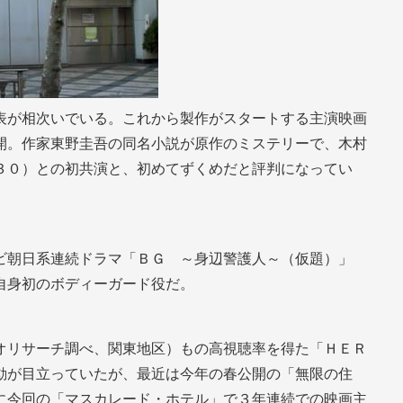
表が相次いでいる。これから製作がスタートする主演映画
開。作家東野圭吾の同名小説が原作のミステリーで、木村
３０）との初共演と、初めてずくめだと評判になってい
ビ朝日系連続ドラマ「ＢＧ ～身辺警護人～（仮題）」
自身初のボディーガード役だ。
オリサーチ調べ、関東地区）もの高視聴率を得た「ＨＥＲ
動が目立っていたが、最近は今年の春公開の「無限の住
に今回の「マスカレード・ホテル」で３年連続での映画主