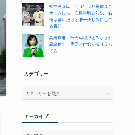
松井秀喜氏 ２６年ぶり星稜ユニ
ホームに袖、石橋貴明と対決→石
橋は嫌いだけど唯一楽しみにして
る番組。
高橋真麻、転売容認派とみなされ
異論噴出→需要と供給が成り立っ
てる
カテゴリー
カ
テ
ゴ
リ
アーカイブ
ー
ア