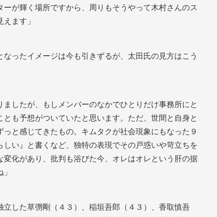
ターが輝く場所ですから、周りもそうやって木村さんのス
見えます」
となったイメージは今も引きずるが、太田氏の見方はこう
りましたが、もしメンバーのなかでひとりだけ事務所にと
ことも予想がついていたと思います。ただ、世間と自身と
ずっと感じてきたもの。キムタクが社会現象にもなった９
らしい』と書くなど、独特の表現でその戸惑いや苛立ちを
な変化があり、批判も浴びた今、オレはオレという肝の据
ね」
独立した草彅剛（４３）、稲垣吾郎（４３）、香取慎吾