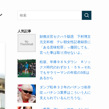
ン
人気記事
財務次官セクハラ疑惑 下村博文
元文科相 テレ朝女性記者録音に
「ある意味犯罪」→撤回しても、
言った事は取り消せないよ。
松坂、年俸９６％ダウン Ｒソッ
クス時代のわずか１・５％→それ
でもサラリーマンの年収の3倍は
あるから
ダンプ松本３２年のパチンコ依存
症→パチンコ業界はこういう人に
支えられているんだろうな。