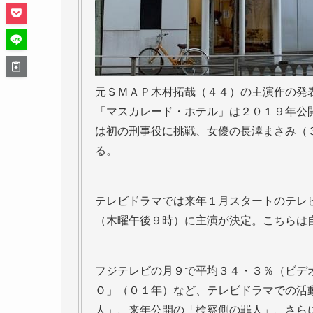
元ＳＭＡＰ木村拓哉（４４）の主演作の発
「マスカレード・ホテル」は２０１９年公
は初の刑事役に挑戦、女優の長澤まさみ（
る。
テレビドラマでは来年１月スタートのテレ
（木曜午後９時）に主演が決定。こちらは
フジテレビの月９で平均３４・３％（ビデ
Ｏ」（０１年）など、テレビドラマでの活
人」、来年公開の「検察側の罪人」、さら