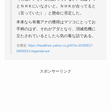
とＮＨＫにいなさいと。ＮＨＫが合ってると
（言っていた）」と懸命に否定した。
本来なら有働アナの獲得はマツコにとってお
手柄のはず。それがアダとなり、消滅危機に
立たされているとしたら気の毒な話である。
引用元:
https://headlines.yahoo.co.jp/hl?a=20180617-
00000013-nkgendai-ent
スポンサーリンク