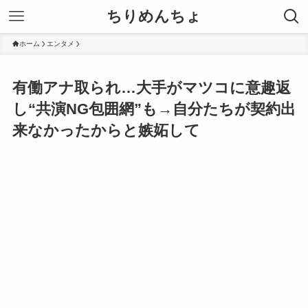
ちりめんちょ
ホーム
エンタメ
有働アナ取られ…大手がマツコに意趣返
し“共演NG包囲網”も→自分たちが契約出
来なかったからと嫉妬して