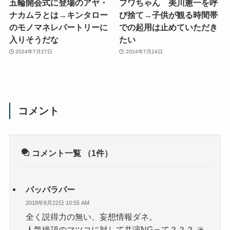
五輪開会式に登場のアヤ・
フワちゃん 美川憲一を呼
ナカムラとは→キンタロー
び捨て→子供が観る時間帯
のモノマネレパートリーに
での起用は止めていただき
入りそうだな
たい
2024年7月27日
2024年7月24日
コメント
コメント一覧
（1件）
パッパラパー
2018年8月22日 10:55 AM
全く説得力の無い、妄想情報ダネ。
人気絶頂のマツコに対して共演NGって？？？ そ