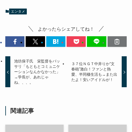
エンタメ
よかったらシェアしてね！
池坊保子氏 栄監督をバッ
３７位ＮＧＴ中井りか“文
サリ「もともとコミュニケ
春砲”激白！ファンと熱
ーションなんかなかった」
愛、半同棲生活も→また出
→学長が、あれじゃ
たよ！安いアイドルが！
ね、、、。
関連記事