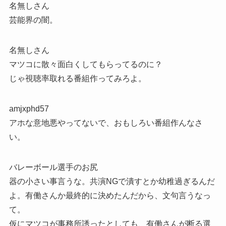
名無しさん
芸能界の闇。
名無しさん
マツコに散々面白くしてもらってるのに？
じゃ視聴率取れる番組作ってみろよ。
amjxphd57
アホな意地悪やってないで、おもしろい番組作んなさ
い。
バレーボール選手のお尻
器の小さい事言うな。共演NGで潰すとか幼稚過ぎるんだ
よ。有働さんか最終的に決めたんだから、文句言うなっ
て。
仮にマツコが事務所誘ったとしても、有働さんが断る選