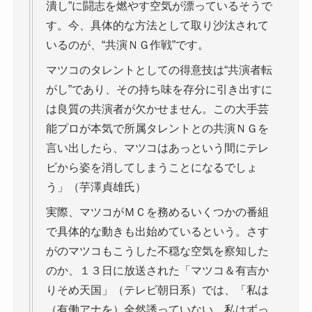
潰し”に闘志を燃やす空気が漂っているそうで
す。今、具体的な方法として取り沙汰されて
いるのが、“共演ＮＧ作戦”です。
マツコのタレントとしての得意技は“共演者転
がし”であり、その持ち味を存分に引き出すに
は良質の共演者が欠かせません。この大手芸
能プロが本気で所属タレントとの共演ＮＧを
言い出したら、マツコはあっという間にテレ
ビから姿を消してしまうことになるでしょ
う」（芋澤貞雄氏）
実際、マツコがＭＣを務めるいくつかの番組
で具体的な動きも出始めているという。さす
がのマツコもこうした不穏な空気を察知した
のか、１３日に放送された「マツコ＆有吉か
りそめ天国」（テレビ朝日系）では、「私は
（有働アナを）全然誘っていない。私はずっ