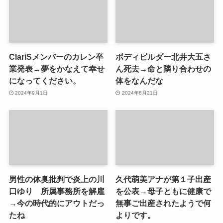
ClariSメンバーのカレン卒
ボディビルダー北井大五さ
業発表→夢をかなえて幸せ
ん死去→命と隣り合わせの
になってください。
体をなんだな
2024年9月1日
2024年8月21日
男性の体臭批判で炎上の川
久代萌美アナが第１子出産
口ゆり 所属事務所を解雇
を公表→母子ともに健康で
→今の時代的にアウトだっ
無事ご出産されたようで何
たね
よりです。