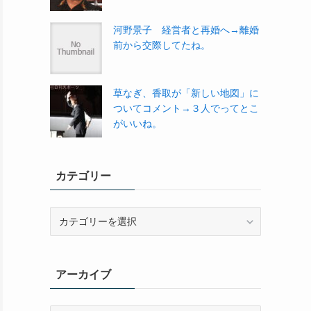
河野景子 経営者と再婚へ→離婚
前から交際してたね。
草なぎ、香取が「新しい地図」に
ついてコメント→３人でってとこ
がいいね。
カテゴリー
カ
テ
ゴ
リ
アーカイブ
ー