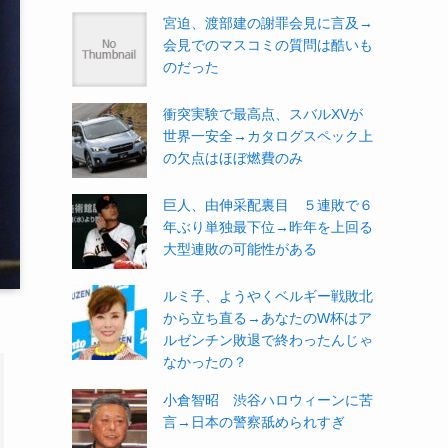
宮迫、渡部建の謝罪会見に言及→
会見でのマスコミの質問は酷いも
のだった
衝突実験で最高点、スバルXVが
世界一安全→カタログスペック上
の欠点はほぼ燃費のみ
巨人、由伸采配裏目 ５連敗で６
年ぶり単独最下位→昨年を上回る
大型連敗の可能性がある
ルミ子、ようやくベルギー戦敗北
から立ち直る→あなたのW杯はア
ルゼンチン敗退で終わったんじゃ
なかったの？
小倉智昭 渋谷ハロウィーンに苦
言→日本の警察舐められすぎ