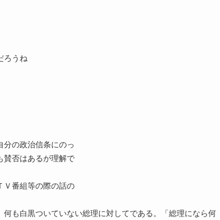
だろうね
自分の政治信条にのっ
も賛否はあるが理解で
ＴＶ番組等の際の話の
、何も白黒ついていない総理に対してである。「総理になら何