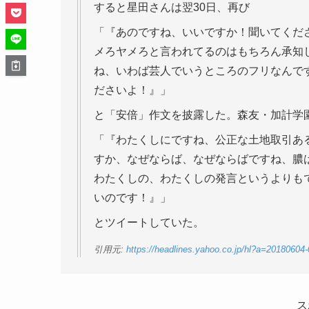
すると星田さんは翌30日、再び
「『あのですね、いいですか！聞いてくだ
メろヤメろと言われてるのはもちろん承知
ね、いわば芸人でいうところのフリなんで
ださいよ！』」
と「安倍」作文を披露した。森友・加計学
「『わたくしにですね、公正な土地取引あ
すか、なぜならば、なぜならばですね、膿
わたくしの、わたくしの発言というよりも
いのです！』」
とツイートしていた。
引用元:
https://headlines.yahoo.co.jp/hl?a=20180604-
ス