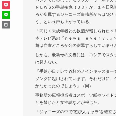
ＮＥＷＳの手越祐也（３０）が、１４日発
ろが所属するジャニーズ事務所からは“おと
う」という声も上がっている。
「同じく未成年者との飲酒が報じられたＮ
本テレビ系の『ｎｅｗｓ ｅｖｅｒｙ．』
越は自粛どころか公の謝罪すらしていませ
しかも、最新号の文春には、ロシアでスタ
は見えない。
「手越が日テレでＷ杯のメインキャスター
ソングに起用されています。それだけに、
かなかったのでしょう」（同）
事務所の広報担当者はスポーツ紙やワイド
とを禁じたと女性誌などが報じた。
「ジャニーズの中で“遊び人キャラ”を確立