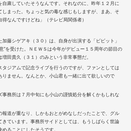
を自粛していたそうなんです。それなのに、昨年１２月に
てしまった。ちょっと気の毒な感じもしますが、まあ、そ
自得なんですけどね」（テレビ局関係者）
た加藤シゲアキ（３０）は、自身が出演する「ビビット」
意”を受けた。ＮＥＷＳは今年がデビュー１５周年の節目の
は増田貴久（３１）のみという非常事態だ。
スタジアムで記念ライブを行うのですが、ファンとしては
ありません。なんとか、小山君も一緒に出て欲しいので
ズ事務所は７月中旬にも小山の謹慎処分を解くかもしれな
の報道が重なり、しかもおとがめなしだったことで、グル
てきています。事務所サイドとしては、もうしばらく世論
決めることにしたそうです。