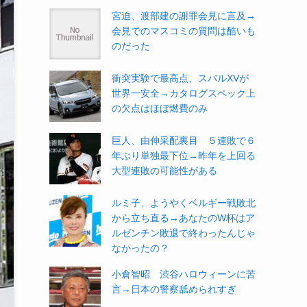
宮迫、渡部建の謝罪会見に言及→
会見でのマスコミの質問は酷いも
のだった
衝突実験で最高点、スバルXVが
世界一安全→カタログスペック上
の欠点はほぼ燃費のみ
巨人、由伸采配裏目 ５連敗で６
年ぶり単独最下位→昨年を上回る
大型連敗の可能性がある
ルミ子、ようやくベルギー戦敗北
から立ち直る→あなたのW杯はア
ルゼンチン敗退で終わったんじゃ
なかったの？
小倉智昭 渋谷ハロウィーンに苦
言→日本の警察舐められすぎ