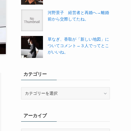
河野景子 経営者と再婚へ→離婚
前から交際してたね。
草なぎ、香取が「新しい地図」に
ついてコメント→３人でってとこ
がいいね。
カテゴリー
カ
テ
ゴ
リ
アーカイブ
ー