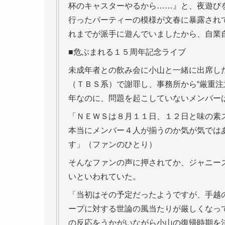
杯のキャスターやるから……』と、夜遊び
行ったパーティーの模様が文春に暴露され
れまでが派手に遊んでいましたから、自業
■危ぶまれる１５周年記念ライブ
未成年者との飲み会に小山と一緒に出席し
（ＴＢＳ系）で謝罪し、事務所から“厳重注
年なのに、問題を起こしていないメンバー
「ＮＥＷＳは８月１１日、１２日と味の素
本当にメンバー４人が揃うのか気が気では
す」（ファンのひとり）
そんなファンの声に押されてか、ジャニー
いといわれていた。
「当初はその予定だったようですが、手越
ープに対する世論の風当たりが厳しくなっ
の反応をうかがいながら小山の復帰時期を