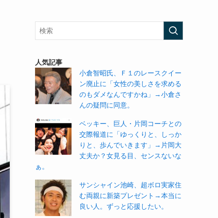
人気記事
小倉智昭氏、Ｆ１のレースクイー
ン廃止に「女性の美しさを求める
のもダメなんですかね」→小倉さ
んの疑問に同意。
ベッキー、巨人・片岡コーチとの
交際報道に「ゆっくりと、しっか
りと、歩んでいきます」→片岡大
丈夫か？女見る目、センスないな
ぁ。
サンシャイン池崎、超ボロ実家住
む両親に新築プレゼント→本当に
良い人。ずっと応援したい。