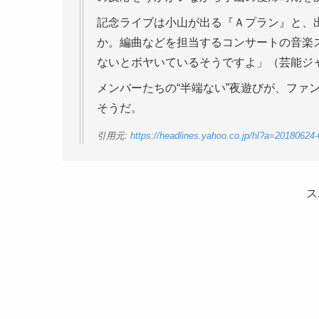
記念ライブは小山が出る『Ａプラン』と、
か。編曲などを担当するコンサートの音楽
ないとボヤいているそうですよ」（芸能ジ
メンバーたちの“半端ない”夜遊びが、ファ
そうだ。
引用元:
https://headlines.yahoo.co.jp/hl?a=20180624
ス