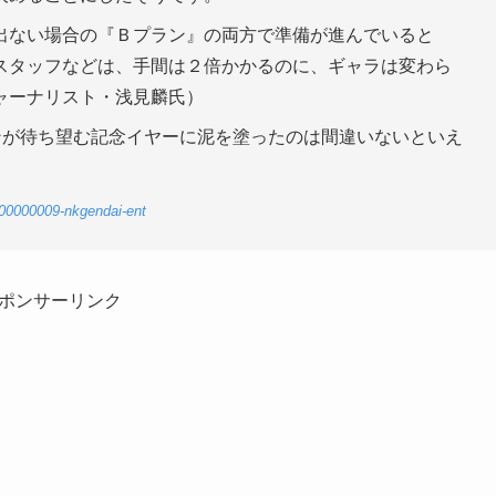
出ない場合の『Ｂプラン』の両方で準備が進んでいると
スタッフなどは、手間は２倍かかるのに、ギャラは変わら
ャーナリスト・浅見麟氏）
ンが待ち望む記念イヤーに泥を塗ったのは間違いないといえ
-00000009-nkgendai-ent
ポンサーリンク