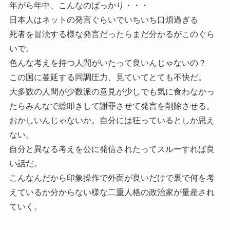
年がら年中、こんなのばっかり・・・
日本人はネットの発言ぐらいでいちいち口煩過ぎる
死者を冒涜する様な発言だったらまだ分かるがこのぐら
いで。
色んな考えを持つ人間がいたって良いんじゃないの？
この国に蔓延する同調圧力、見ていてとても不快だ。
大多数の人間が少数派の意見が少しでも気に食わなかっ
たらみんなで総叩きして謝罪させて発言を削除させる。
おかしいんじゃないか。自分には狂っているとしか思え
ない。
自分と異なる考えを公に発信されたってスルーすれば良
い話だ。
こんなんだから印象操作で外面が良いだけで裏で何を考
えているか分からない様な二重人格の政治家が量産され
ていく。