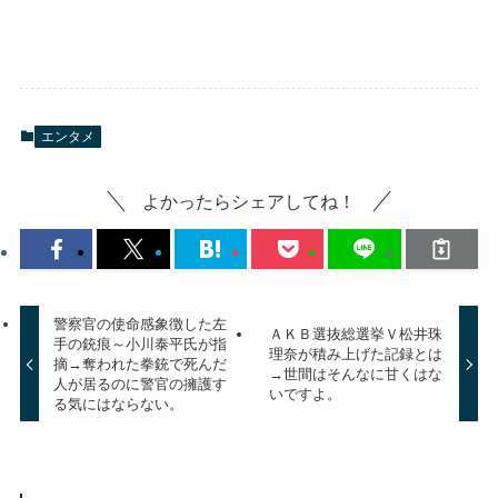
エンタメ
よかったらシェアしてね！
警察官の使命感象徴した左
ＡＫＢ選抜総選挙Ｖ松井珠
手の銃痕～小川泰平氏が指
理奈が積み上げた記録とは
摘→奪われた拳銃で死んだ
→世間はそんなに甘くはな
人が居るのに警官の擁護す
いですよ。
る気にはならない。