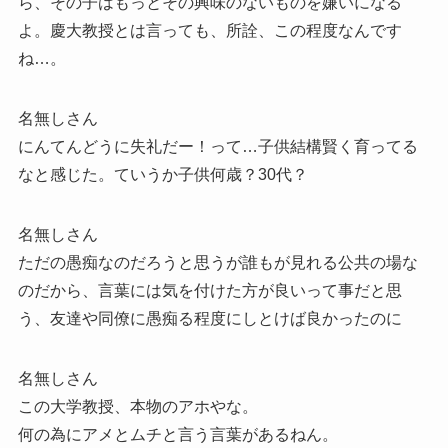
ら、その子はもっとその興味のないものを嫌いになる
よ。慶大教授とは言っても、所詮、この程度なんです
ね…。
名無しさん
にんてんどうに失礼だー！って…子供結構賢く育ってる
なと感じた。ていうか子供何歳？30代？
名無しさん
ただの愚痴なのだろうと思うが誰もが見れる公共の場な
のだから、言葉には気を付けた方が良いって事だと思
う、友達や同僚に愚痴る程度にしとけば良かったのに
名無しさん
この大学教授、本物のアホやな。
何の為にアメとムチと言う言葉があるねん。