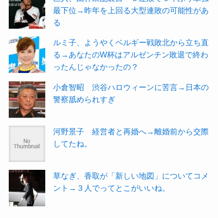
最下位→昨年を上回る大型連敗の可能性があ
る
ルミ子、ようやくベルギー戦敗北から立ち直
る→あなたのW杯はアルゼンチン敗退で終わ
ったんじゃなかったの？
小倉智昭 渋谷ハロウィーンに苦言→日本の
警察舐められすぎ
河野景子 経営者と再婚へ→離婚前から交際
してたね。
草なぎ、香取が「新しい地図」についてコメ
ント→３人でってとこがいいね。