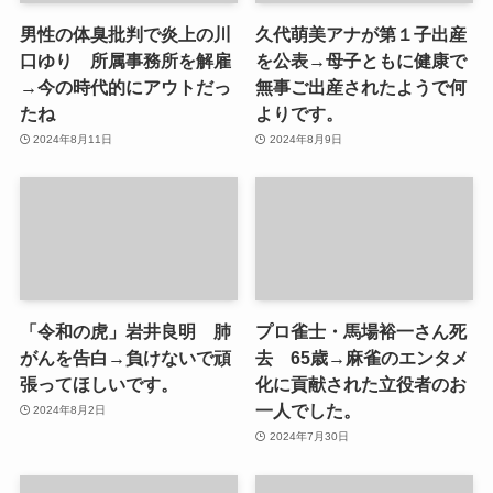
男性の体臭批判で炎上の川
久代萌美アナが第１子出産
口ゆり 所属事務所を解雇
を公表→母子ともに健康で
→今の時代的にアウトだっ
無事ご出産されたようで何
たね
よりです。
2024年8月11日
2024年8月9日
「令和の虎」岩井良明 肺
プロ雀士・馬場裕一さん死
がんを告白→負けないで頑
去 65歳→麻雀のエンタメ
張ってほしいです。
化に貢献された立役者のお
一人でした。
2024年8月2日
2024年7月30日