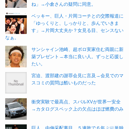
ね」→小倉さんの疑問に同意。
ベッキー、巨人・片岡コーチとの交際報道に
「ゆっくりと、しっかりと、歩んでいきま
す」→片岡大丈夫か？女見る目、センスない
なぁ。
サンシャイン池崎、超ボロ実家住む両親に新
築プレゼント→本当に良い人。ずっと応援し
たい。
宮迫、渡部建の謝罪会見に言及→会見でのマ
スコミの質問は酷いものだった
衝突実験で最高点、スバルXVが世界一安全
→カタログスペック上の欠点はほぼ燃費のみ
巨人、由伸采配裏目 ５連敗で６年ぶり単独