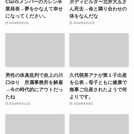
ClariSメンバーのカレン卒
ボディビルダー北井大五さ
業発表→夢をかなえて幸せ
ん死去→命と隣り合わせの
になってください。
体をなんだな
2024年9月1日
2024年8月21日
男性の体臭批判で炎上の川
久代萌美アナが第１子出産
口ゆり 所属事務所を解雇
を公表→母子ともに健康で
→今の時代的にアウトだっ
無事ご出産されたようで何
たね
よりです。
2024年8月11日
2024年8月9日