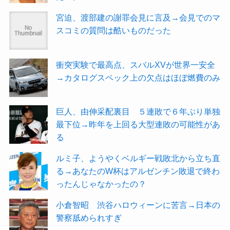
宮迫、渡部建の謝罪会見に言及→会見でのマ
スコミの質問は酷いものだった
衝突実験で最高点、スバルXVが世界一安全
→カタログスペック上の欠点はほぼ燃費のみ
巨人、由伸采配裏目 ５連敗で６年ぶり単独
最下位→昨年を上回る大型連敗の可能性があ
る
ルミ子、ようやくベルギー戦敗北から立ち直
る→あなたのW杯はアルゼンチン敗退で終わ
ったんじゃなかったの？
小倉智昭 渋谷ハロウィーンに苦言→日本の
警察舐められすぎ