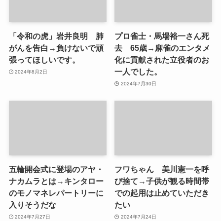
「令和の虎」岩井良明 肺
プロ雀士・馬場裕一さん死
がんを告白→負けないで頑
去 65歳→麻雀のエンタメ
張ってほしいです。
化に貢献された立役者のお
一人でした。
2024年8月2日
2024年7月30日
五輪開会式に登場のアヤ・
フワちゃん 美川憲一を呼
ナカムラとは→キンタロー
び捨て→子供が観る時間帯
のモノマネレパートリーに
での起用は止めていただき
入りそうだな
たい
2024年7月27日
2024年7月24日