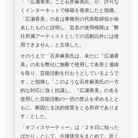
「『広瀬香美』こと石井麻美氏」が、許可な
くインターネットで移籍を発表したと指摘。
「広瀬香美」の名は事務所の代表取締役が命
名したものと説明し、芸名の使用権限は「弊
社所属アーティストとしての活動以外には使
用できません」と主張した。
そのうえで「石井麻美氏は、未だに『広瀬香
美』の名を弊社に無断で使用して各所と連絡
を取り、芸能活動を行おうとしているようで
す」と指摘し「このような石井麻美氏の一方
的な対応に強く抗議し、『広瀬香美』の名を
使用した芸能活動の一切の禁止を求めるとと
もに、断固たる法的措置をとる所存でありま
す」とした。
「オフィスサーティー」は「２８日に知った
ばかり」として、今後状況をまとめて、近く