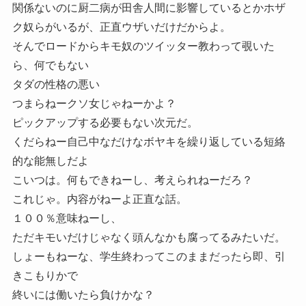
関係ないのに厨二病が田舎人間に影響しているとかホザ
ク奴らがいるが、正直ウザいだけだからよ。
そんでロードからキモ奴のツイッター教わって覗いた
ら、何でもない
タダの性格の悪い
つまらねークソ女じゃねーかよ？
ピックアップする必要もない次元だ。
くだらねー自己中なだけなボヤキを繰り返している短絡
的な能無しだよ
こいつは。何もできねーし、考えられねーだろ？
これじゃ。内容がねーよ正直な話。
１００％意味ねーし、
ただキモいだけじゃなく頭んなかも腐ってるみたいだ。
しょーもねーな、学生終わってこのままだったら即、引
きこもりかで
終いには働いたら負けかな？