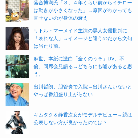
落合博満氏「３、４年くらい前からイチロー
は動きが小さくなった」→原因がわかっても
直せないのが身体の衰え
リトル・マーメイド主演の黒人女優批判に
「哀れな人」→イメージと違うのだから文句
は当たり前。
麻世、本紙に激白「全くのうそ」DV、不
倫、同席会見語る→どちらにも嘘があると思
う。
出川哲朗、胆管炎で入院→出川さんいないと
やっぱ番組盛り上がらない
キムタク＆静香次女がモデルデビュー→親は
公表しない方が良かったのでは？