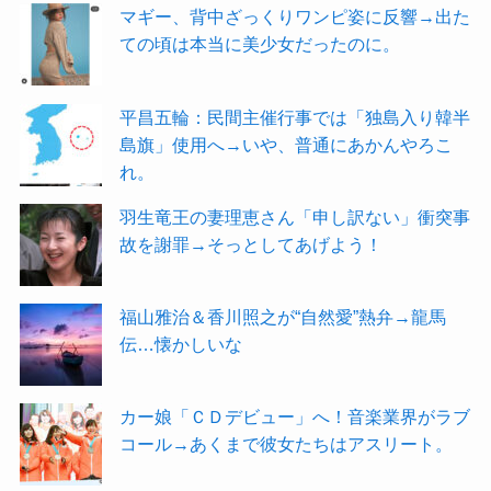
マギー、背中ざっくりワンピ姿に反響→出た
ての頃は本当に美少女だったのに。
平昌五輪：民間主催行事では「独島入り韓半
島旗」使用へ→いや、普通にあかんやろこ
れ。
羽生竜王の妻理恵さん「申し訳ない」衝突事
故を謝罪→そっとしてあげよう！
福山雅治＆香川照之が“自然愛”熱弁→龍馬
伝…懐かしいな
カー娘「ＣＤデビュー」へ！音楽業界がラブ
コール→あくまで彼女たちはアスリート。