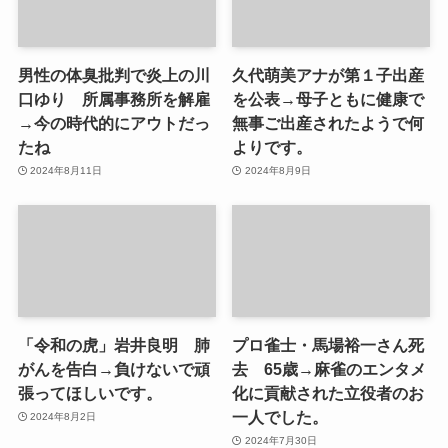
男性の体臭批判で炎上の川
久代萌美アナが第１子出産
口ゆり 所属事務所を解雇
を公表→母子ともに健康で
→今の時代的にアウトだっ
無事ご出産されたようで何
たね
よりです。
2024年8月11日
2024年8月9日
「令和の虎」岩井良明 肺
プロ雀士・馬場裕一さん死
がんを告白→負けないで頑
去 65歳→麻雀のエンタメ
張ってほしいです。
化に貢献された立役者のお
一人でした。
2024年8月2日
2024年7月30日