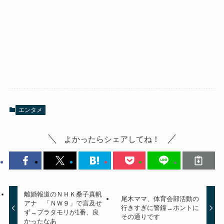
エンタメ
よかったらシェアしてね！
離婚報道のＮＨＫ桑子真帆
尾木ママ、体育会部活動の
アナ 「ＮＷ９」で言及せ
行きすぎに警鐘→ホントに
ず→ブラタモリが1番、良
その通りです
かったなあ